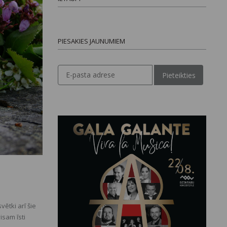
PIESAKIES JAUNUMIEM
Pieteikties
vētki arī šie
isam īsti