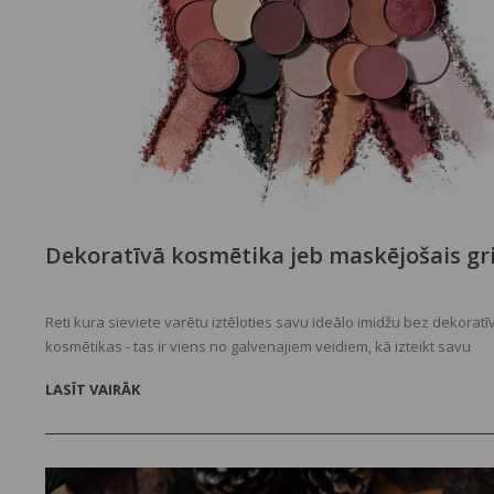
Dekoratīvā kosmētika jeb maskējošais gr
Reti kura sieviete varētu iztēloties savu ideālo imidžu bez dekoratī
kosmētikas - tas ir viens no galvenajiem veidiem, kā izteikt savu
personību.
LASĪT VAIRĀK