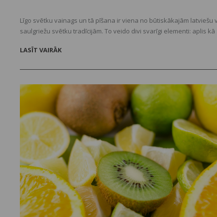
Līgo svētku vainags un tā pīšana ir viena no būtiskākajām latviešu
saulgriežu svētku tradīcijām. To veido divi svarīgi elementi: aplis kā
simbols un izvēlētās Jāņu zāles – ziedi, pļavas puķes, vārpas, smil
LASĪT VAIRĀK
viss, kas plūcams un pinams, apveltītas ar dažādu zāļu spēku.