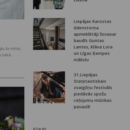
Liepājas Karostas
ūdenstorņa
apmeklētāji šovasar
baudīs Guntas
Lantes, Klāva Lora
tu šo mērķi,
un Līgas Ķempes
 laikā.
mākslu
31.Liepājas
Starptautiskais
zvaigžņu festivāls
piedāvās spožu
ceļojumu mūzikas
pasaulē
IETAUPI