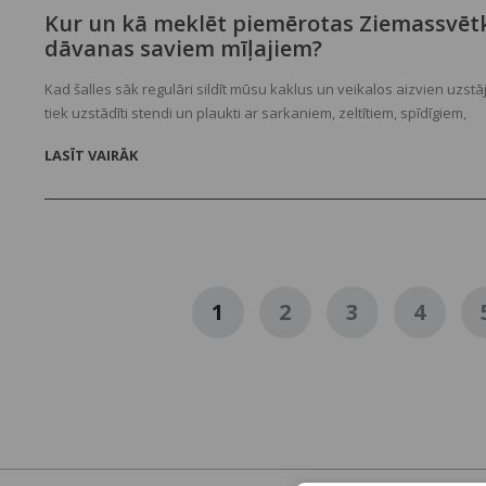
Kur un kā meklēt piemērotas Ziemassvēt
dāvanas saviem mīļajiem?
Kad šalles sāk regulāri sildīt mūsu kaklus un veikalos aizvien uzstā
tiek uzstādīti stendi un plaukti ar sarkaniem, zeltītiem, spīdīgiem,
mirgojošiem Ziemassvētku atribūtiem, gribot negribot sāc aizdomāt
LASĪT VAIRĀK
svētku tuvumu... un nepieciešamību sarūpēt ziemassvētku dāvana
droši vien padomāsi, ka vēl jau ir laiks, un steigsies savās darīšanā
atliktā doma par dāvanu iegādi neatstāj nevienu vienaldzīgu, tāpē
piedāvājam ieskatam dažas interesantas idejas, kur smelties ideja
vislabāk iegādāties dāvanas saviem tuvākajiem.
1
2
3
4