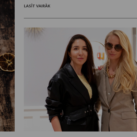
latviski Līgo svētki?
LASĪT VAIRĀK