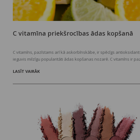
C vitamīna priekšrocības ādas kopšanā
C vitamīns, pazīstams arī kā askorbīnskābe, ir spēcīgs antioksidants
ieguvis milzīgu popularitāti ādas kopšanas nozarē. C vitamīns ir p
ar savu spēju padarīt ādu gaišāku, cīnīties pret novecošanās paz
LASĪT VAIRĀK
aizsargāt pret apkārtējās vides kaitējumu, un tas ir kļuvis par galv
sastāvdaļu daudzos ādas kopšanas produktos.