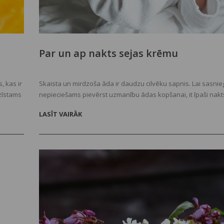
Par un ap nakts sejas krēmu
, kas ir
Skaista un mirdzoša āda ir daudzu cilvēku sapnis. Lai sasnieg
azīstams
nepieciešams pievērst uzmanību ādas kopšanai, it īpaši nakts
īmēm un
LASĪT VAIRĀK
eno