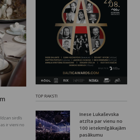
TOP RAKSTI
ām
Inese Lukaševska
rīdzan sirdīs
atzīta par vienu no
as ir vieni no
100 ietekmīgākajām
simtiem senā
pasākumu
litāti, nedz