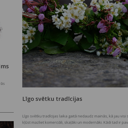
ims
vās
Līgo svētku tradīcijas
Līgo svētku tradīcijas laika gaitā nedaudz mainās, kā jau visi s
kļūst mazliet komerciāli, skaļāki un modernāki. Kādi tad ir pav