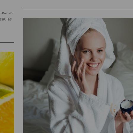
nozīmi un latviešu vidū ir tikpat iemīļoti.
 vasaras
 saules
gas un