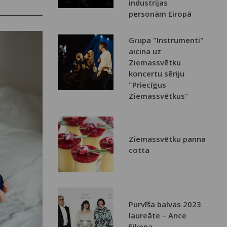
industrijas
personām Eiropā
Grupa "Instrumenti"
aicina uz
Ziemassvētku
koncertu sēriju
"Priecīgus
Ziemassvētkus"
Ziemassvētku panna
cotta
Purvīša balvas 2023
laureāte – Ance
Eikena