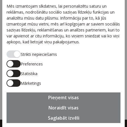
Mēs izmantojam sīkdatnes, lai personalizētu saturu un
Arhīvs
reklāmas, nodrošinātu sociālo saziņas līdzekļu funkcijas un
Sadarbība
analizētu mūsu datu plūsmu. Informāciju par to, kā Jūs
izmantojat mūsu vietni, mēs arī kopīgojam ar saviem sociālās
Autortiesības
saziņas līdzekļu, reklamēšanas un analīzes partneriem, kuri to
Privātuma politika
var apvienot ar citu informāciju, ko viņiem sniedzat vai ko viņi
apkopo, kad lietojat viņu pakalpojumus.
Seko mums
Strikti nepieciešams
Preferences
Statistika
Piesakies jaunumiem
Mārketings
Pieteikties
Pieņemt visas
Noraidīt visas
Saglabāt izvēli