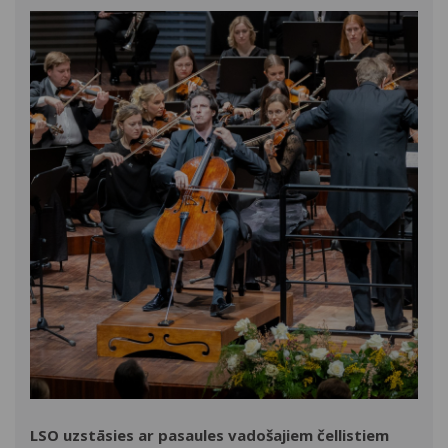
LSO uzstāsies ar pasaules vadošajiem čellistiem