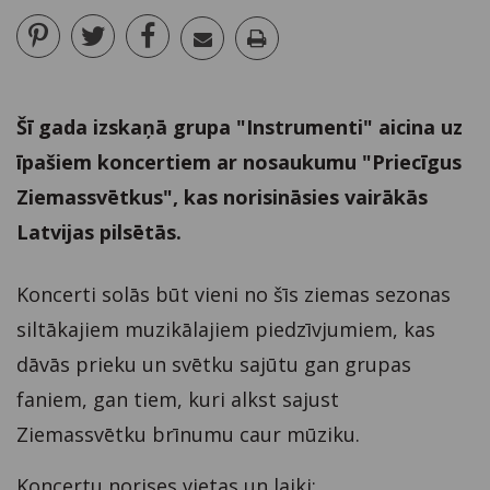
Šī gada izskaņā grupa "Instrumenti" aicina uz
īpašiem koncertiem ar nosaukumu "Priecīgus
Ziemassvētkus", kas norisināsies vairākās
Latvijas pilsētās.
Koncerti solās būt vieni no šīs ziemas sezonas
siltākajiem muzikālajiem piedzīvjumiem, kas
dāvās prieku un svētku sajūtu gan grupas
faniem, gan tiem, kuri alkst sajust
Ziemassvētku brīnumu caur mūziku.
Koncertu norises vietas un laiki: