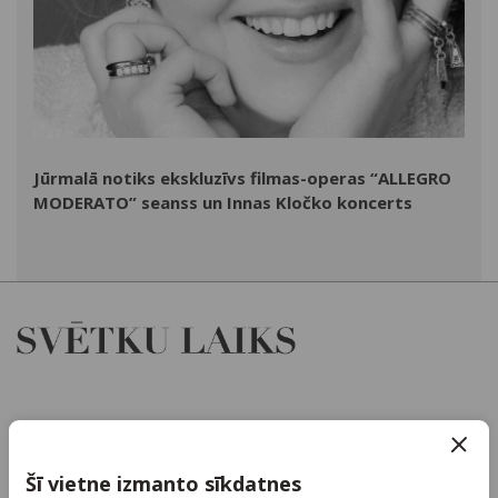
Jūrmalā notiks ekskluzīvs filmas-operas “ALLEGRO
MODERATO” seanss un Innas Kločko koncerts
Par mums
Kontakti
Šī vietne izmanto sīkdatnes
Reklāma