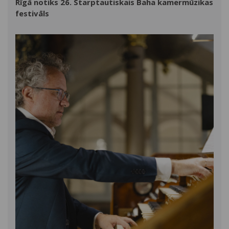
Rīgā notiks 26. Starptautiskais Baha kamermūzikas
festivāls