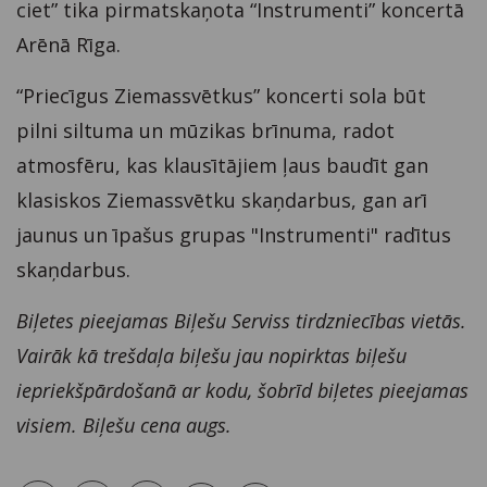
ciet” tika pirmatskaņota “Instrumenti” koncertā
Arēnā Rīga.
“Priecīgus Ziemassvētkus” koncerti sola būt
pilni siltuma un mūzikas brīnuma, radot
atmosfēru, kas klausītājiem ļaus baudīt gan
klasiskos Ziemassvētku skaņdarbus, gan arī
jaunus un īpašus grupas "Instrumenti" radītus
skaņdarbus.
Biļetes pieejamas Biļešu Serviss tirdzniecības vietās.
Vairāk kā trešdaļa biļešu jau nopirktas biļešu
iepriekšpārdošanā ar kodu, šobrīd biļetes pieejamas
visiem. Biļešu cena augs.