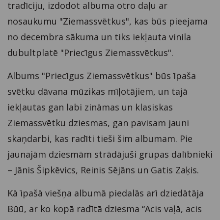
tradīciju, izdodot albuma otro daļu ar
nosaukumu "Ziemassvētkus", kas būs pieejama
no decembra sākuma un tiks iekļauta vinila
dubultplatē "Priecīgus Ziemassvētkus".
Albums "Priecīgus Ziemassvētkus" būs īpaša
svētku dāvana mūzikas mīļotājiem, un tajā
iekļautas gan labi zināmas un klasiskas
Ziemassvētku dziesmas, gan pavisam jauni
skaņdarbi, kas radīti tieši šim albumam. Pie
jaunajām dziesmām strādājuši grupas dalībnieki
– Jānis Šipkēvics, Reinis Sējāns un Gatis Zaķis.
Kā īpašā viešņa albumā piedalās arī dziedātāja
Būū, ar ko kopā radītā dziesma “Acis vaļā, acis