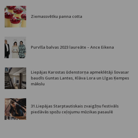
Ziemassvētku panna cotta
Purvīša balvas 2023 laureāte – Ance Eikena
Liepājas Karostas ūdenstorņa apmeklētāji šovasar
baudīs Guntas Lantes, Klāva Lora un Līgas Ķempes
mākslu
31.Liepājas Starptautiskais zvaigžņu festivāls
piedāvās spožu ceļojumu mūzikas pasaulē