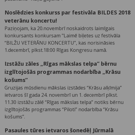
Noslēdzies konkurss par festivāla BILDES 2018
veterānu koncertu!
Paziņojam, ka 20.novembrī noskaidrots laimīgais
konkursants konkursam "Laimē biļetes uz festivāla
“BILŽU VETERĀNU KONCERTU”, kas norisināsies
1.decembrī, plkst.18:00 Rīgas Kongresu namā.
Izstāžu zāles „Rīgas mākslas telpa” bērnu
izglītojošās programmas nodarbība „Krāsu
košums”
Gruzijas mūsdienu mākslas izstādes “Krāsu alķīmija”
ietvaros šī gada 24. novembrī un 1. decembrī plkst.
11.30 izstāžu zālē “Rīgas mākslas telpa” notiks bērnu
izglītojošās programmas “Piloti” nodarbība “Krāsu
košums”.
Pasaules tūres ietvaros šonedēļ Jūrmalā