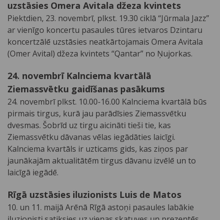
uzstāsies Omera Avitala džeza kvintets
Piektdien, 23. novembrī, plkst. 19.30 ciklā “Jūrmala Jazz”
ar vienīgo koncertu pasaules tūres ietvaros Dzintaru
koncertzālē uzstāsies neatkārtojamais Omera Avitala
(Omer Avital) džeza kvintets “Qantar” no Ņujorkas.
24. novembrī Kalnciema kvartālā
Ziemassvētku gaidīšanas pasākums
24. novembrī plkst. 10.00-16.00 Kalnciema kvartālā būs
pirmais tirgus, kurā jau parādīsies Ziemassvētku
dvesmas. Šobrīd uz tirgu aicināti tieši tie, kas
Ziemassvētku dāvanas vēlas iegādāties laicīgi.
Kalnciema kvartāls ir uzticams gids, kas ziņos par
jaunākajām aktualitātēm tirgus dāvanu izvēlē un to
laicīgā iegādē.
Rīgā uzstāsies iluzionists Luis de Matos
10. un 11. maijā Arēnā Rīgā astoņi pasaules labākie
iluzionisti satiksies uz vienas skatuves un prezentēs