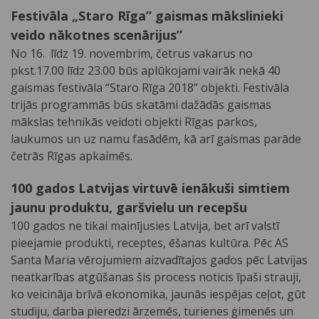
Festivāla „Staro Rīga” gaismas mākslinieki
veido nākotnes scenārijus”
No 16. līdz 19. novembrim, četrus vakarus no
pkst.17.00 līdz 23.00 būs aplūkojami vairāk nekā 40
gaismas festivāla “Staro Rīga 2018” objekti. Festivāla
trijās programmās būs skatāmi dažādās gaismas
mākslas tehnikās veidoti objekti Rīgas parkos,
laukumos un uz namu fasādēm, kā arī gaismas parāde
četrās Rīgas apkaimēs.
100 gados Latvijas virtuvē ienākuši simtiem
jaunu produktu, garšvielu un recepšu
100 gados ne tikai mainījusies Latvija, bet arī valstī
pieejamie produkti, receptes, ēšanas kultūra. Pēc AS
Santa Maria vērojumiem aizvadītajos gados pēc Latvijas
neatkarības atgūšanas šis process noticis īpaši strauji,
ko veicināja brīvā ekonomika, jaunās iespējas ceļot, gūt
studiju, darba pieredzi ārzemēs, turienes ģimenēs un