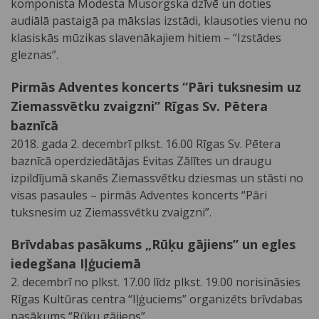
komponista Modesta Musorgska dzīvē un doties
audiālā pastaigā pa mākslas izstādi, klausoties vienu no
klasiskās mūzikas slavenākajiem hitiem – “Izstādes
gleznas”.
Pirmās Adventes koncerts “Pāri tuksnesim uz
Ziemassvētku zvaigzni” Rīgas Sv. Pētera
baznīcā
2018. gada 2. decembrī plkst. 16.00 Rīgas Sv. Pētera
baznīcā operdziedātājas Evitas Zālītes un draugu
izpildījumā skanēs Ziemassvētku dziesmas un stāsti no
visas pasaules – pirmās Adventes koncerts “Pāri
tuksnesim uz Ziemassvētku zvaigzni”.
Brīvdabas pasākums „Rūķu gājiens” un egles
iedegšana Iļģuciemā
2. decembrī no plkst. 17.00 līdz plkst. 19.00 norisināsies
Rīgas Kultūras centra “Iļģuciems” organizēts brīvdabas
pasākums “Rūķu gājiens”.