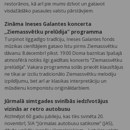
restorānos, kā arī pie mums dzīvot un gatavot
visdažādāko pasaules valstu pārstāvjiem.
Zināma Ineses Galantes koncerta
„Ziemassvētku prelūdija” programma
Turpinot ilggadīgo tradīciju, Ineses Galantes fonds
mūzikas cienītājiem gatavo īstu pirms Ziemassvētku
dāvanu: 8.decembrī plkst. 19:00 Doma baznīcas īpašajā
atmosfērā notiks ilgi gaidītais koncerts “Ziemassvētku
prelūdija”. Vakara programma solās priecēt klausītājus
ne tikai ar izcilu tradicionālo Ziemassvētku melodiju
izpildījumu, bet arī ar klasikas interpretāciju un
mūsdienu komponistu oriģināldarbiem.
Jūrmalā simtgades svinībās iedzīvotājus
vizinās ar retro autobusu
Atzīmējot 60 gadu jubileju, kas tiks svinēta 20.
novembrī, SIA “Jūrmalas autobusu satiksme” (JAS),