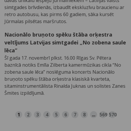
dāvās unikālu iespēju jūrmalniekiem – Latvijas valsts
simtgades brīvdienās, izbaudīt ekskluzīvu braucienu ar
retro autobusu, kas pirms 60 gadiem, sāka kursēt
Jūrmalas pilsētas maršrutos.
Nacionālo bruņoto spēku štāba orķestra
veltījums Latvijas simtgadei „No zobena saule
lēca”
Šī gada 17. novembrī plkst. 16.00 Rīgas Sv. Pētera
baznīcā notiks Emīla Zilberta kamermūzikas cikla “No
zobena saule lēca” noslēguma koncerts Nacionālo
bruņoto spēku štāba orķestra klasiskā kvarteta,
sitaminstrumentālista Rinalda Juknas un solistes Zanes
Šmites izpildījumā.
1
2
3
4
5
6
7
8
...
569
570