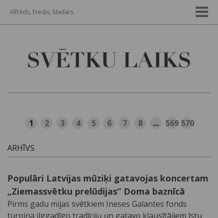
Alfrēds, Fredis, Madars
1
2
3
4
5
6
7
8
...
569
570
ARHĪVS
Populāri Latvijas mūziķi gatavojas koncertam
„Ziemassvētku prelūdijas” Doma baznīcā
Pirms gadu mijas svētkiem Ineses Galantes fonds
turpina ilggadīgo tradīciju un gatavo klausītājiem īstu