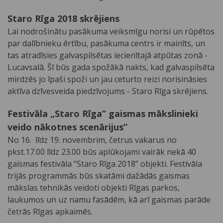
Staro Rīga 2018 skrējiens
Lai nodrošinātu pasākuma veiksmīgu norisi un rūpētos
par dalībnieku ērtību, pasākuma centrs ir mainīts, un
tas atradīsies galvaspilsētas iecienītajā atpūtas zonā -
Lucavsalā. Šī būs gada spožākā nakts, kad galvaspilsēta
mirdzēs jo īpaši spoži un jau ceturto reizi norisināsies
aktīva dzīvesveida piedzīvojums - Staro Rīga skrējiens.
Festivāla „Staro Rīga” gaismas mākslinieki
veido nākotnes scenārijus”
No 16. līdz 19. novembrim, četrus vakarus no
pkst.17.00 līdz 23.00 būs aplūkojami vairāk nekā 40
gaismas festivāla “Staro Rīga 2018” objekti. Festivāla
trijās programmās būs skatāmi dažādās gaismas
mākslas tehnikās veidoti objekti Rīgas parkos,
laukumos un uz namu fasādēm, kā arī gaismas parāde
četrās Rīgas apkaimēs.