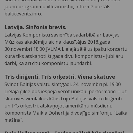
jauno programmu «Iluzionisti», informē portāls
balticevents.info.
Latvija. Sinfonia brevis.
Latvijas Komponistu savienība sadarbībā ar Latvijas
Mūzikas akadēmiju aicina klausītājus 2018.gada
30.novembrī 18.00 JVLMA Lielajā zālē uz īpašu koncertu,
kurā tiks atskaņoti šī gada divu komponistu - jubilāru
darbi, kā arī citu komponistu jaundarbi.
Trīs diriģenti. Trīs orķestri. Viena skatuve
Svinot Baltijas valstu simtgadi, 24. novembrī pl. 19.00
Lielajā ģildē būs iespēja vērot unikālu performanci – uz
skatuves vienlaikus kāps triju Baltijas valstu diriģenti
un trīs orķestri, atskaņojot amerikāņu mūsdienu
komponista Maikla Dohertija divdaļīgo simfoniju “Laika
mašīna”.