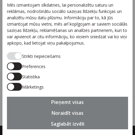
Mēs izmantojam sīkdatnes, lai personalizētu saturu un
Arhīvs
reklāmas, nodrošinātu sociālo saziņas līdzekļu funkcijas un
Sadarbība
analizētu mūsu datu plūsmu. Informāciju par to, kā Jūs
izmantojat mūsu vietni, mēs arī kopīgojam ar saviem sociālās
Autortiesības
saziņas līdzekļu, reklamēšanas un analīzes partneriem, kuri to
Privātuma politika
var apvienot ar citu informāciju, ko viņiem sniedzat vai ko viņi
apkopo, kad lietojat viņu pakalpojumus.
Seko mums
Strikti nepieciešams
Preferences
Statistika
Piesakies jaunumiem
Mārketings
Pieteikties
Pieņemt visas
Noraidīt visas
Saglabāt izvēli