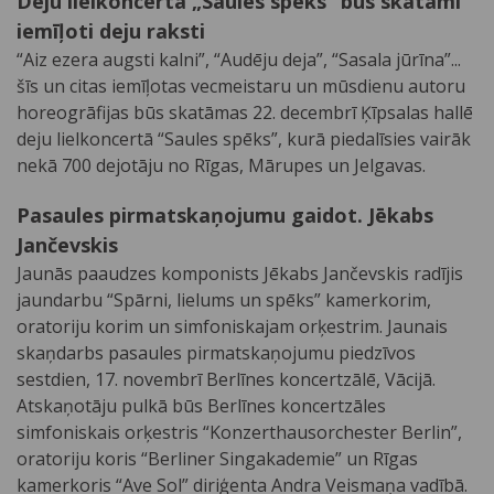
Deju lielkoncertā „Saules spēks” būs skatāmi
iemīļoti deju raksti
“Aiz ezera augsti kalni”, “Audēju deja”, “Sasala jūrīna”...
šīs un citas iemīļotas vecmeistaru un mūsdienu autoru
horeogrāfijas būs skatāmas 22. decembrī Ķīpsalas hallē
deju lielkoncertā “Saules spēks”, kurā piedalīsies vairāk
nekā 700 dejotāju no Rīgas, Mārupes un Jelgavas.
Pasaules pirmatskaņojumu gaidot. Jēkabs
Jančevskis
Jaunās paaudzes komponists Jēkabs Jančevskis radījis
jaundarbu “Spārni, lielums un spēks” kamerkorim,
oratoriju korim un simfoniskajam orķestrim. Jaunais
skaņdarbs pasaules pirmatskaņojumu piedzīvos
sestdien, 17. novembrī Berlīnes koncertzālē, Vācijā.
Atskaņotāju pulkā būs Berlīnes koncertzāles
simfoniskais orķestris “Konzerthausorchester Berlin”,
oratoriju koris “Berliner Singakademie” un Rīgas
kamerkoris “Ave Sol” diriģenta Andra Veismaņa vadībā.