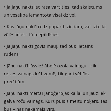
• Ja Jāņu naktī iet rasā vārtīties, tad skaistums
un veselība iemantota visai dzīvei.
• Kas Jāņu naktī redz papardi ziedam, var izteikt
vēlēšanos - tā piepildīsies.
• Ja Jāņu naktī govis mauj, tad būs lietains
rudens.
• Jāņu naktī jāsviež ābelē ozola vainagu - cik
reizes vainags krīt zemē, tik gadi vēl līdz
precībām.
• Jāņu naktī meitai jānoģērbjas kailai un jāuzliek
galvā rožu vainags. Kurš puisis meitu noķers, tas
būs viņas nākamais vīrs.