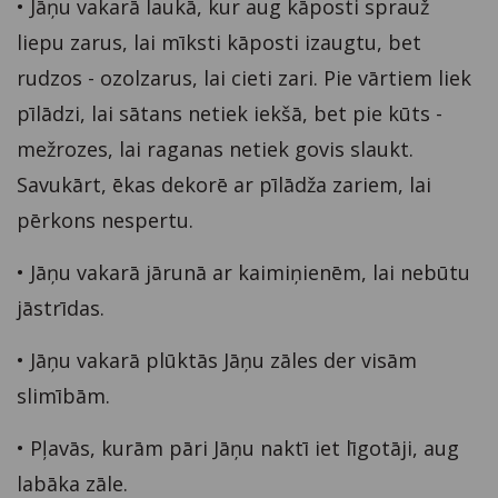
• Jāņu vakarā laukā, kur aug kāposti sprauž
liepu zarus, lai mīksti kāposti izaugtu, bet
rudzos - ozolzarus, lai cieti zari. Pie vārtiem liek
pīlādzi, lai sātans netiek iekšā, bet pie kūts -
mežrozes, lai raganas netiek govis slaukt.
Savukārt, ēkas dekorē ar pīlādža zariem, lai
pērkons nespertu.
• Jāņu vakarā jārunā ar kaimiņienēm, lai nebūtu
jāstrīdas.
• Jāņu vakarā plūktās Jāņu zāles der visām
slimībām.
• Pļavās, kurām pāri Jāņu naktī iet līgotāji, aug
labāka zāle.