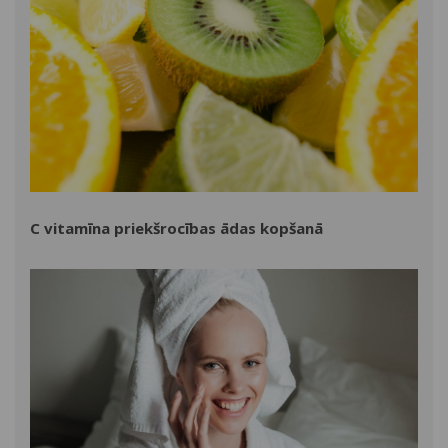
C vitamīna priekšrocības ādas kopšanā