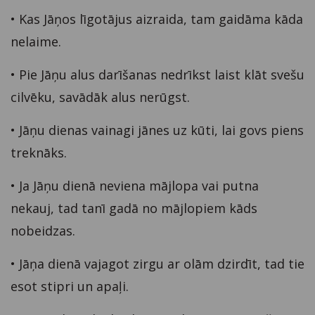
• Kas Jāņos līgotājus aizraida, tam gaidāma kāda
nelaime.
• Pie Jāņu alus darīšanas nedrīkst laist klāt svešu
cilvēku, savādāk alus nerūgst.
• Jāņu dienas vainagi jānes uz kūti, lai govs piens
treknāks.
• Ja Jāņu dienā neviena mājlopa vai putna
nekauj, tad tanī gadā no mājlopiem kāds
nobeidzas.
• Jāņa dienā vajagot zirgu ar olām dzirdīt, tad tie
esot stipri un apaļi.