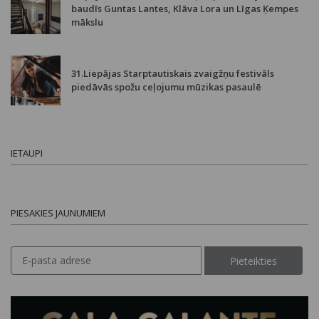
baudīs Guntas Lantes, Klāva Lora un Līgas Ķempes
mākslu
31.Liepājas Starptautiskais zvaigžņu festivāls
piedāvās spožu ceļojumu mūzikas pasaulē
IETAUPI
PIESAKIES JAUNUMIEM
Pieteikties