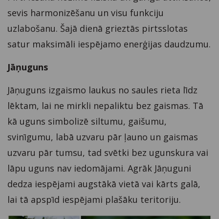
sevis harmonizēšanu un visu funkciju
uzlabošanu. Šajā dienā grieztās pirtsslotas
satur maksimāli iespējamo enerģijas daudzumu.
Jāņuguns
Jāņuguns izgaismo laukus no saules rieta līdz
lēktam, lai ne mirkli nepaliktu bez gaismas. Tā
kā uguns simbolizē siltumu, gaišumu,
svinīgumu, labā uzvaru pār ļauno un gaismas
uzvaru pār tumsu, tad svētki bez ugunskura vai
lāpu uguns nav iedomājami. Agrāk Jāņuguni
dedza iespējami augstākā vietā vai kārts galā,
lai tā apspīd iespējami plašāku teritoriju.