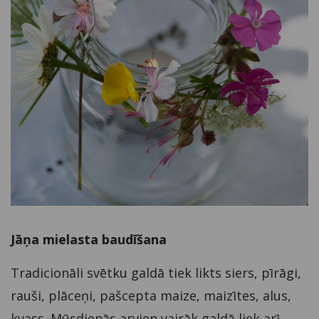
Jāņa mielasta baudīšana
Tradicionāli svētku galdā tiek likts siers, pīrāgi,
rauši, plāceņi, pašcepta maize, maizītes, alus,
kvass. Mūsdienās arvien vairāk galdā liek arī