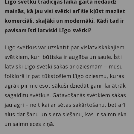
Līgo svētku tradīcijas laika gaitā nedaudz
mainās, kā jau visi svētki arī šie kļūst mazliet
komerciāli, skaļāki un modernāki. Kādi tad ir
pavisam īsti latviski Līgo svētki?
Līgo svētkus var uzskatīt par vislatviskākajiem
svētkiem, kur būtiska ir auglība un saule. Īsti
latviski Līgo svētki sākas ar dziesmām – mūsu
folklorā ir pat tūkstošiem Līgo dziesmu, kuras
agrāk pirmie esot sākuši dziedāt gani, lai ātrāk
sagaidītu svētkus. Gatavošanās svētkiem sākas
jau agri – ne tikai ar sētas sakārtošanu, bet arī
alus darīšanu un siera siešanu, kas ir saimnieka
un saimnieces ziņā.