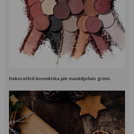
Dekoratīvā kosmētika jeb maskējošais grims