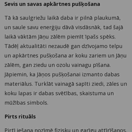
Sevis un savas apkārtnes pušķošana
Tā kā saulgriežu laikā daba ir pilnā plaukumā,
un saule savu enerģiju dāvā visdāsnāk, tad šajā
laikā vāktām Jāņu zālēm piemīt īpašs spēks.
Tādēļ aktualitāti nezaudē gan dzīvojamo telpu
un apkārtnes pušķošana ar koku zariem un Jāņu
zālēm, gan ziedu un ozolu vainagu pīšana.
Jāpiemin, ka Jāņos pušķošanai izmanto dabas
materiālus. Turklāt vainagā sapīti ziedi, zāles un
koku lapas ir dabas svētības, skaistuma un
mūžības simbols.
Pirts rituāls
Pirtī iešana nozīmē fizisku un garīgu attīrīšanos,