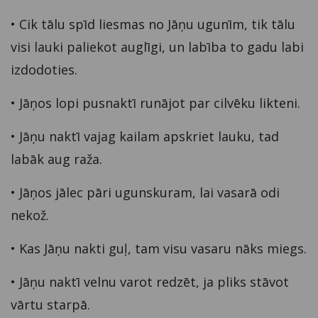
• Cik tālu spīd liesmas no Jāņu ugunīm, tik tālu
visi lauki paliekot auglīgi, un labība to gadu labi
izdodoties.
• Jāņos lopi pusnaktī runājot par cilvēku likteni.
• Jāņu naktī vajag kailam apskriet lauku, tad
labāk aug raža.
• Jāņos jālec pāri ugunskuram, lai vasarā odi
nekož.
• Kas Jāņu nakti guļ, tam visu vasaru nāks miegs.
• Jāņu naktī velnu varot redzēt, ja pliks stāvot
vārtu starpā.