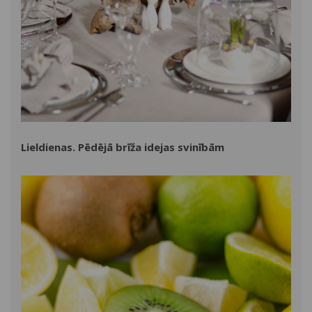
Lieldienas. Pēdējā brīža idejas svinībām