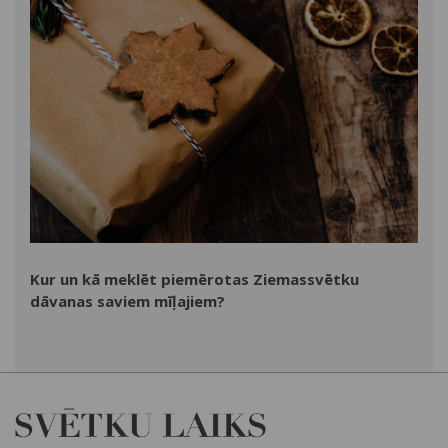
Kur un kā meklēt piemērotas Ziemassvētku
dāvanas saviem mīļajiem?