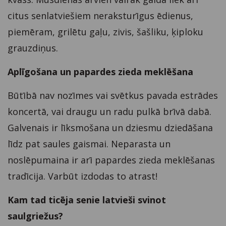
citus senlatviešiem neraksturīgus ēdienus,
piemēram, grilētu gaļu, zivis, šašliku, ķiploku
grauzdiņus.
Aplīgošana un papardes zieda meklēšana
Būtībā nav nozīmes vai svētkus pavada estrādes
koncertā, vai draugu un radu pulkā brīvā dabā.
Galvenais ir līksmošana un dziesmu dziedāšana
līdz pat saules gaismai. Neparasta un
noslēpumaina ir arī papardes zieda meklēšanas
tradīcija. Varbūt izdodas to atrast!
Kam tad ticēja senie latvieši svinot
saulgriežus?