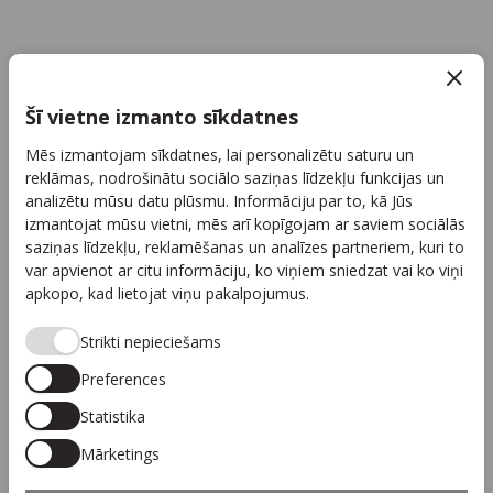
Par mums
Kontakti
Šī vietne izmanto sīkdatnes
Reklāma
Mēs izmantojam sīkdatnes, lai personalizētu saturu un
Arhīvs
reklāmas, nodrošinātu sociālo saziņas līdzekļu funkcijas un
Sadarbība
analizētu mūsu datu plūsmu. Informāciju par to, kā Jūs
izmantojat mūsu vietni, mēs arī kopīgojam ar saviem sociālās
Autortiesības
saziņas līdzekļu, reklamēšanas un analīzes partneriem, kuri to
Privātuma politika
var apvienot ar citu informāciju, ko viņiem sniedzat vai ko viņi
apkopo, kad lietojat viņu pakalpojumus.
Seko mums
Strikti nepieciešams
Preferences
Statistika
Piesakies jaunumiem
Mārketings
Pieteikties