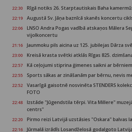
Rīgā notiks 26. Starptautiskais Baha kamermūz
22:30
Augustā Sv. Jāņa baznīcā skanēs koncertu cikls
22:19
LNSO Andra Pogas vadībā atskaņos Mālera Sep
22:06
vijolkoncertu
Jaunmoku pils aicina uz 125. jubilejas Dārza s
21:16
Kreisā krasta svētki atklās Rīgas 825. dzimša
23:00
Kā ceļojumi stiprina ģimenes saikni ar bērnie
22:57
Sports sākas ar zināšanām par bērnu, nevis 
22:55
Vasarīgā gaisotnē nosvinēta STENDERS kolekci
22:52
FOTO
Izstāde "Jūgendstila tērpi. Vita Millere" muzej
22:48
centrs"
Pirmo reizi Latvijā uzstāsies "Oskara" balvas 
22:20
Jūrmalā izrādīs Losandželosā godalgoto Latvi
22:16