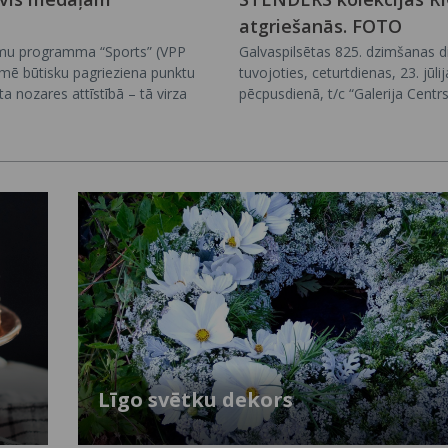
atgriešanās. FOTO
umu programma “Sports” (VPP
Galvaspilsētas 825. dzimšanas d
zīmē būtisku pagrieziena punktu
tuvojoties, ceturtdienas, 23. jūlij
ta nozares attīstībā – tā virza
pēcpusdienā, t/c “Galerija Cen
āšanās balstītu sabiedrības
veikalā tika atzīmēta limitētās p
lītības un valsts attīstības
sērijas RĪGA atgriešanās zīmola
ļu. Programmā iegūtās zināšanas
ko kuplā skaitā apmeklēja rīdzini
saprast, kā veidojas fiziski aktīvs
galvaspilsētas viesi.
lvēks un kādi lēmumi
 lai sporta vide būtu droša,
vērsta uz ilgtermiņu.
Līgo svētku dekors