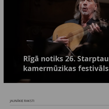
Rīgā notiks 26. Starpta
kamermūzikas festivāls
JAUNĀKIE RAKSTI