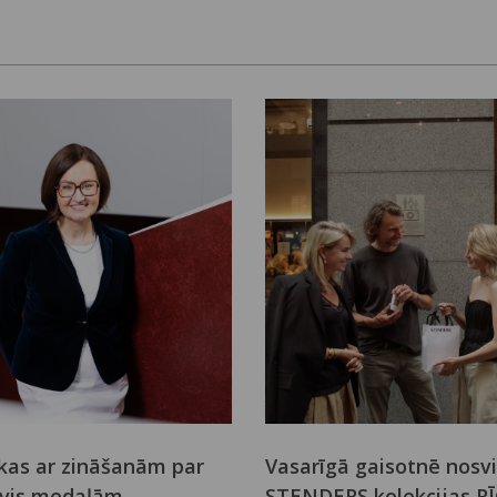
kas ar zināšanām par
Vasarīgā gaisotnē nosv
evis medaļām
STENDERS kolekcijas R