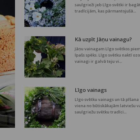
saulgrieži jeb Līgo svētki ir bagā
tradīcijām, kas pārmantojušā...
Kā uzpīt Jāņu vainagu?
Jāņu vainagam Līgo svētkos piem
īpašs spēks. Līgo svētku naktī oz
vainagi ir galvā teju vi...
Līgo vainags
Līgo svētku vainags un tā pīšana 
viena no būtiskākajām latviešu v
saulgriežu svētku tradīci...