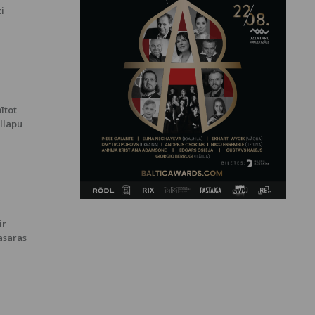
ti
ītot
ollapu
ir
asaras