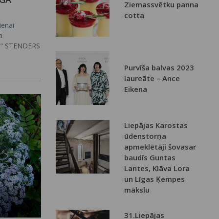
Ziemassvētku panna
cotta
ienai
a
trs” STENDERS
roduktu
 sortimentā,
Purvīša balvas 2023
eki un
laureāte – Ance
Eikena
Liepājas Karostas
ūdenstorņa
apmeklētāji šovasar
baudīs Guntas
Lantes, Klāva Lora
un Līgas Ķempes
mākslu
31.Liepājas