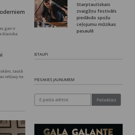
Starptautiskais
zvaigžņu festivāls
moderniem
piedāvās spožu
ceļojumu mūzikas
as gan ir
pasaulē
a klasiska
ai
IETAUPI
iskām, tautā
as iekļauj ne
PIESAKIES JAUNUMIEM
Pieteikties