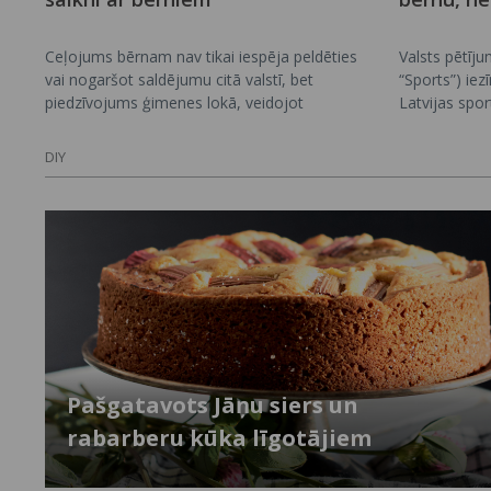
Ceļojums bērnam nav tikai iespēja peldēties
Valsts pētīj
vai nogaršot saldējumu citā valstī, bet
“Sports”) ie
piedzīvojums ģimenes lokā, veidojot
Latvijas spor
neaizmirstamas atmiņas visai dzīvei. Tā bērni
sportu kā zin
pārņem vecāku, vecvecāku pieredzi, iepazīst
veselības, izg
DIY
citas kultūras, valodas un tradīcijas, nemanot
politikas da
attīsta zinātkāri, patstāvību un spēju labāk
palīdz labāk 
izprast pasauli.
un vesels ci
nepieciešami,
attīstoša un 
Pašgatavots Jāņu siers un
rabarberu kūka līgotājiem