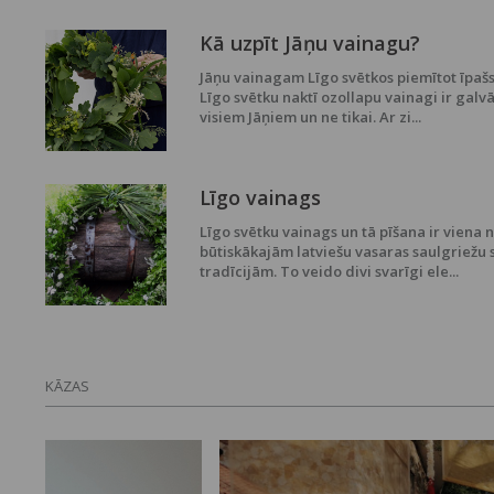
Kā uzpīt Jāņu vainagu?
Jāņu vainagam Līgo svētkos piemītot īpašs
Līgo svētku naktī ozollapu vainagi ir galvā
visiem Jāņiem un ne tikai. Ar zi...
Līgo vainags
Līgo svētku vainags un tā pīšana ir viena 
būtiskākajām latviešu vasaras saulgriežu 
tradīcijām. To veido divi svarīgi ele...
KĀZAS