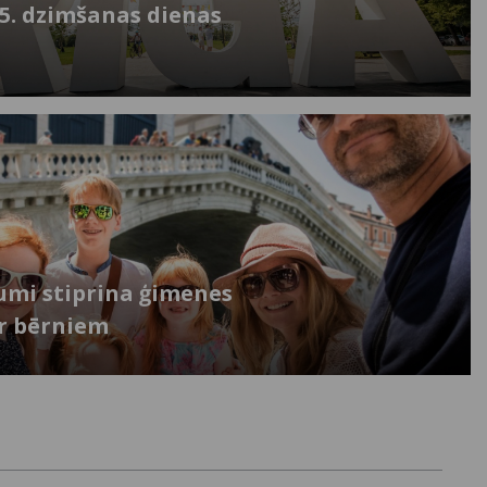
25. dzimšanas dienas
jumi stiprina ģimenes
ar bērniem