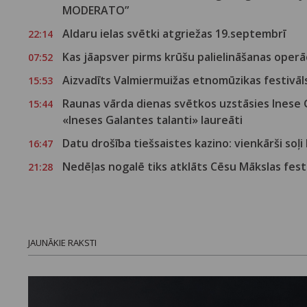
MODERATO”
Aldaru ielas svētki atgriežas 19.septembrī
22:14
Kas jāapsver pirms krūšu palielināšanas operā
07:52
Aizvadīts Valmiermuižas etnomūzikas festivā
15:53
Raunas vārda dienas svētkos uzstāsies Inese
15:44
«Ineses Galantes talanti» laureāti
Datu drošība tiešsaistes kazino: vienkārši soļi
16:47
Nedēļas nogalē tiks atklāts Cēsu Mākslas fest
21:28
JAUNĀKIE RAKSTI