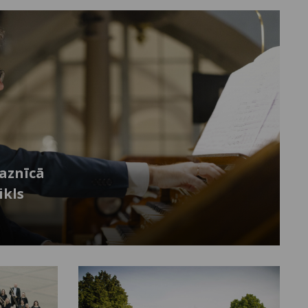
baznīcā
ikls