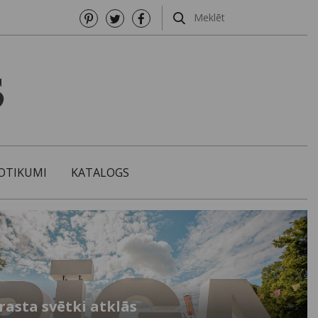
OTIKUMI
KATALOGS
rasta svētki atklās