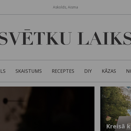
Askolds, Aisma
ILS
SKAISTUMS
RECEPTES
DIY
KĀZAS
N
Kreisā k