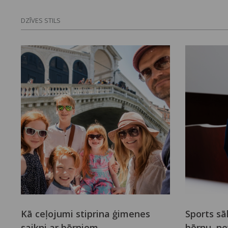
DZĪVES STILS
Kā ceļojumi stiprina ģimenes
Sports sā
saikni ar bērniem
bērnu, n