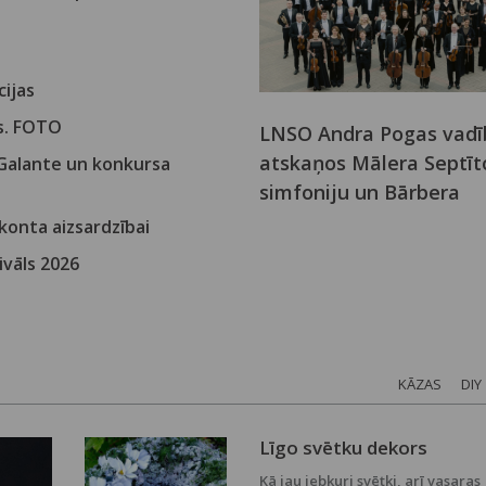
cijas
ls. FOTO
LNSO Andra Pogas vadī
atskaņos Mālera Septīt
 Galante un konkursa
simfoniju un Bārbera
vijolkoncertu
 konta aizsardzībai
ivāls 2026
KĀZAS
DIY
Līgo svētku dekors
Kā jau jebkuri svētki, arī vasaras