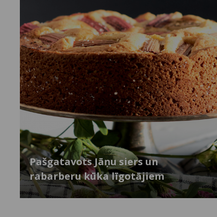
Pašgatavots Jāņu siers un
rabarberu kūka līgotājiem