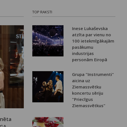
TOP RAKSTI
Inese Lukaševska
atzīta par vienu no
100 ietekmīgākajām
pasākumu
industrijas
personām Eiropā
Grupa "Instrumenti"
aicina uz
Ziemassvētku
koncertu sēriju
"Priecīgus
Ziemassvētkus"
inēta
ĪGA