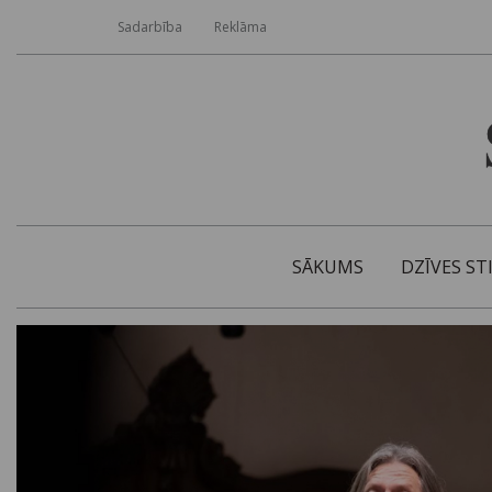
Sadarbība
Reklāma
SĀKUMS
DZĪVES ST