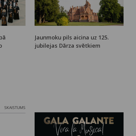
bā
Jaunmoku pils aicina uz 125.
o
jubilejas Dārza svētkiem
SKAISTUMS