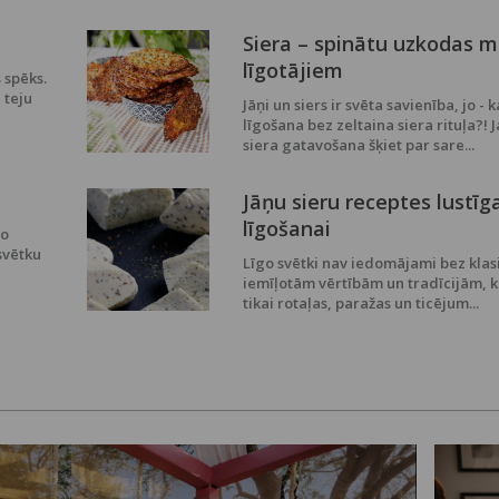
Siera – spinātu uzkodas 
līgotājiem
 spēks.
 teju
Jāņi un siers ir svēta savienība, jo - k
līgošana bez zeltaina siera rituļa?! J
siera gatavošana šķiet par sare...
Jāņu sieru receptes lustīg
līgošanai
no
svētku
Līgo svētki nav iedomājami bez klas
iemīļotām vērtībām un tradīcijām, k
tikai rotaļas, paražas un ticējum...