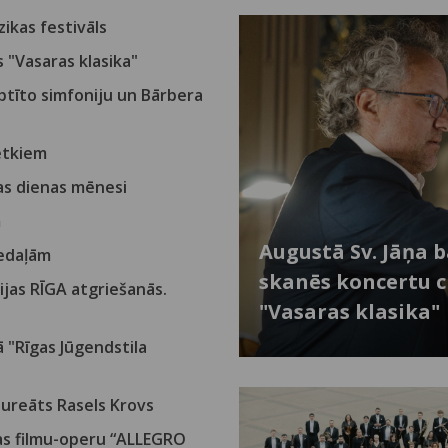
ikas festivāls
 "Vasaras klasika"
tīto simfoniju un Bārbera
vētkiem
nas dienas mēnesi
m
Augustā Sv. Jāņa 
medaļām
skanēs koncertu c
jas RĪGA atgriešanās.
"Vasaras klasika"
ā "Rīgas Jūgendstila
laureāts Rasels Krovs
jas filmu-operu “ALLEGRO