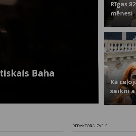
Rīgas 8
mēnesi
utiskais Baha
Kā ceļo
saikni 
REDAKTORA IZVĒLE