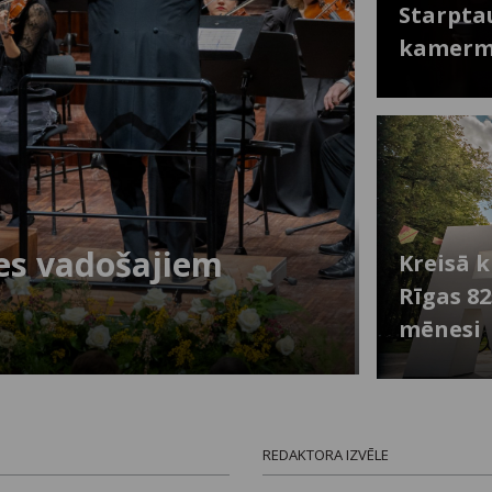
Starpta
kamermū
les vadošajiem
Kreisā k
Rīgas 8
mēnesi
REDAKTORA IZVĒLE