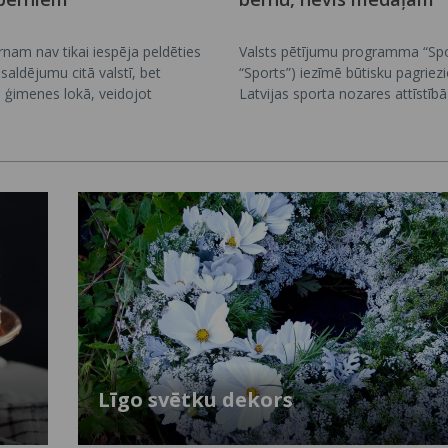
nam nav tikai iespēja peldēties
Valsts pētījumu programma “Spo
saldējumu citā valstī, bet
“Sports”) iezīmē būtisku pagriez
 ģimenes lokā, veidojot
Latvijas sporta nozares attīstībā
as atmiņas visai dzīvei. Tā bērni
sportu kā zināšanās balstītu sab
u, vecvecāku pieredzi, iepazīst
veselības, izglītības un valsts att
s, valodas un tradīcijas, nemanot
politikas daļu. Programmā iegūt
kāri, patstāvību un spēju labāk
palīdz labāk saprast, kā veidojas 
i.
un vesels cilvēks un kādi lēmumi
nepieciešami, lai sporta vide bū
attīstoša un vērsta uz ilgtermiņu
Līgo svētku dekors