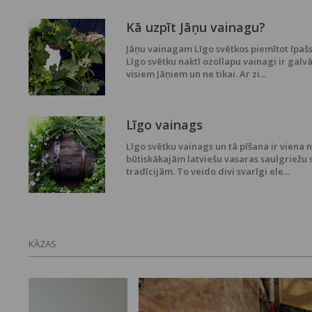
Kā uzpīt Jāņu vainagu?
Jāņu vainagam Līgo svētkos piemītot īpašs
Līgo svētku naktī ozollapu vainagi ir galvā
visiem Jāņiem un ne tikai. Ar zi...
Līgo vainags
Līgo svētku vainags un tā pīšana ir viena 
būtiskākajām latviešu vasaras saulgriežu 
tradīcijām. To veido divi svarīgi ele...
KĀZAS