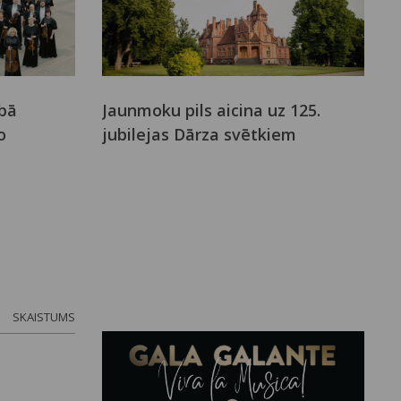
bā
Jaunmoku pils aicina uz 125.
o
jubilejas Dārza svētkiem
SKAISTUMS