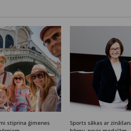
mi stiprina ģimenes
Sports sākas ar zināša
 bērniem
bērnu, nevis medaļām