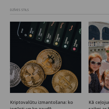
DZĪVES STILS
Kriptovalūtu izmantošana: ko
Kā ceļoju
iegūsti un ko zaudē
saikni ar