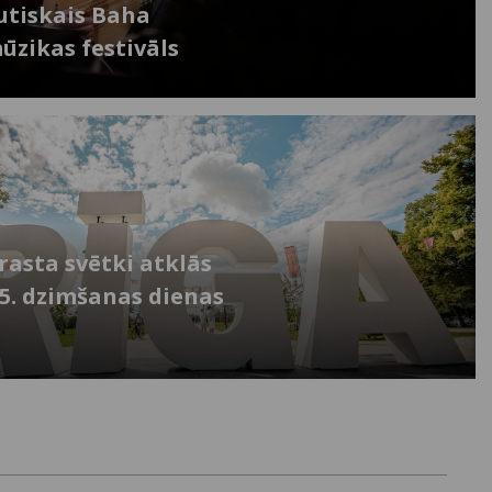
utiskais Baha
zikas festivāls
rasta svētki atklās
25. dzimšanas dienas