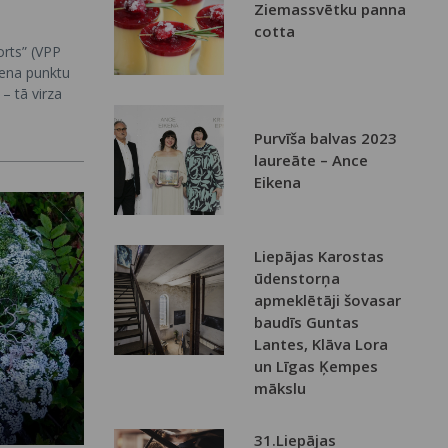
Ziemassvētku panna
cotta
rts” (VPP
iena punktu
 – tā virza
iedrības
īstības
Purvīša balvas 2023
ās zināšanas
laureāte – Ance
fiziski aktīvs
Eikena
tu droša,
.
Liepājas Karostas
ūdenstorņa
apmeklētāji šovasar
baudīs Guntas
Lantes, Klāva Lora
un Līgas Ķempes
mākslu
31.Liepājas