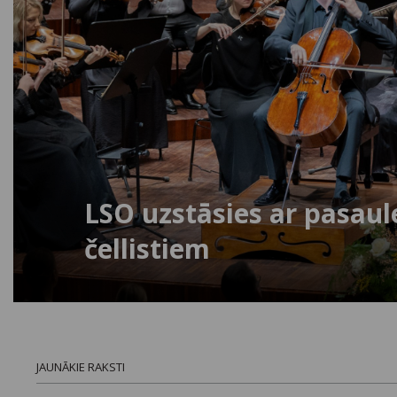
LSO uzstāsies ar pasau
čellistiem
JAUNĀKIE RAKSTI