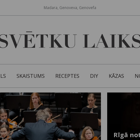
Madara, Genoveva, Genovefa
ILS
SKAISTUMS
RECEPTES
DIY
KĀZAS
N
Rīgā not