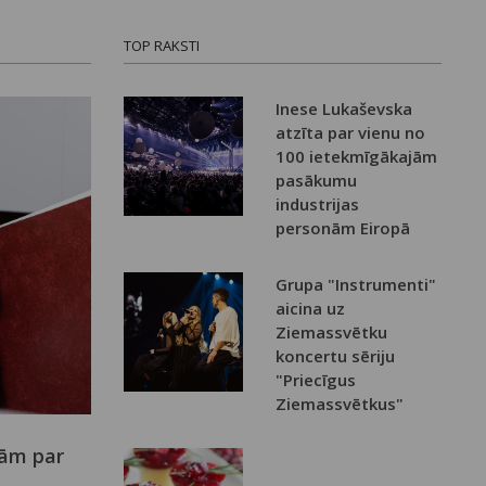
TOP RAKSTI
Inese Lukaševska
atzīta par vienu no
100 ietekmīgākajām
pasākumu
industrijas
personām Eiropā
Grupa "Instrumenti"
aicina uz
Ziemassvētku
koncertu sēriju
"Priecīgus
Ziemassvētkus"
nām par