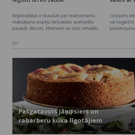
Kriptovalūtas ir kļuvušas par neatņemamu
Ceļojums bēr
maksājumu iespēju tiešsaistes azartspēļu
vai nogaršot 
pasaulē. Bitcoin, Ethereum un citas virtuālās
piedzīvojums
valūtas piedāvā spēlētājiem alternatīvu
neaizmirstam
tradicionālajām bankas metodēm, taču šī
pārņem vecāk
DIY
izvēle nav vienpusīgi pozitīva. Šajā rakstā
citas kultūra
aplūkosim, kādi ir reālie ieguvumi un trūkumi,
attīsta zināt
ja izvēlies izmantot kriptovalūtas azartspēlēs.
izprast pasaul
Pašgatavots Jāņu siers un
rabarberu kūka līgotājiem