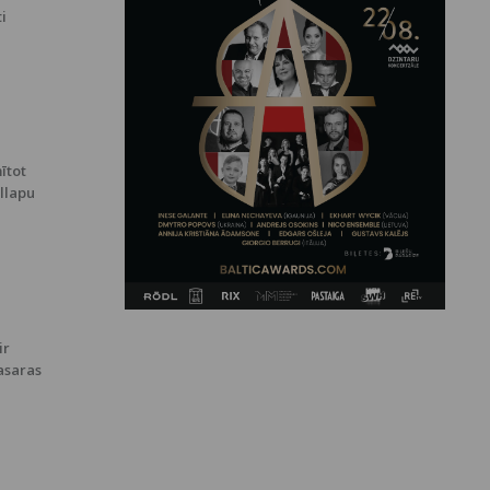
ti
ītot
ollapu
ir
asaras