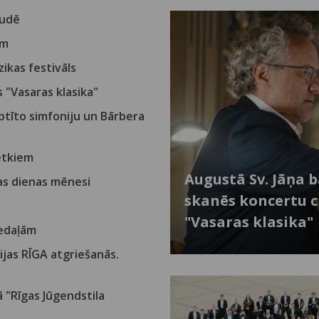
audē
em
ikas festivāls
 "Vasaras klasika"
tīto simfoniju un Bārbera
vētkiem
Augustā Sv. Jāņa 
nas dienas mēnesi
skanēs koncertu c
m
"Vasaras klasika"
medaļām
jas RĪGA atgriešanās.
ā "Rīgas Jūgendstila