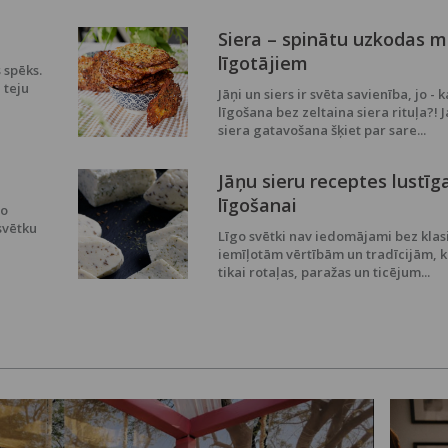
Siera – spinātu uzkodas 
līgotājiem
 spēks.
 teju
Jāņi un siers ir svēta savienība, jo - k
līgošana bez zeltaina siera rituļa?! J
siera gatavošana šķiet par sare...
Jāņu sieru receptes lustīg
līgošanai
no
svētku
Līgo svētki nav iedomājami bez klas
iemīļotām vērtībām un tradīcijām, k
tikai rotaļas, paražas un ticējum...