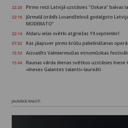
Pirmo reizi Latvijā uzstāsies "Oskara" balvas 
22:20
Jūrmalā izrādīs Losandželosā godalgoto Latvi
22:16
MODERATO”
Aldaru ielas svētki atgriežas 19.septembrī
22:14
Kas jāapsver pirms krūšu palielināšanas operā
07:52
Aizvadīts Valmiermuižas etnomūzikas festivā
15:53
Raunas vārda dienas svētkos uzstāsies Inese
15:44
«Ineses Galantes talanti» laureāti
JAUNĀKIE RAKSTI