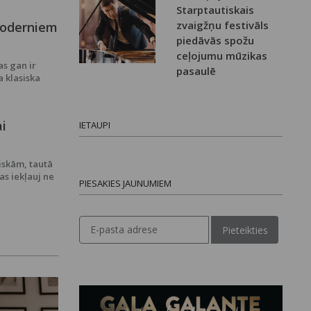
Starptautiskais
zvaigžņu festivāls
moderniem
piedāvās spožu
ceļojumu mūzikas
as gan ir
pasaulē
a klasiska
ai
IETAUPI
iskām, tautā
as iekļauj ne
PIESAKIES JAUNUMIEM
Pieteikties