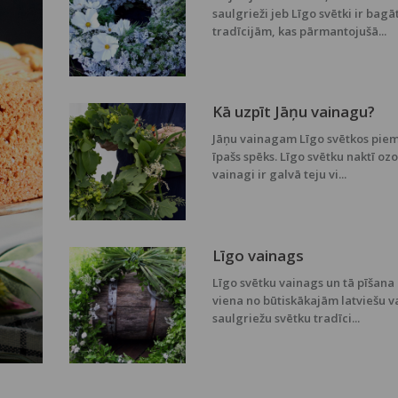
saulgrieži jeb Līgo svētki ir bagā
tradīcijām, kas pārmantojušā...
Kā uzpīt Jāņu vainagu?
Jāņu vainagam Līgo svētkos piem
īpašs spēks. Līgo svētku naktī oz
vainagi ir galvā teju vi...
Līgo vainags
Līgo svētku vainags un tā pīšana 
viena no būtiskākajām latviešu v
saulgriežu svētku tradīci...