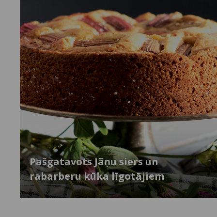
Pašgatavots Jāņu siers un
rabarberu kūka līgotājiem