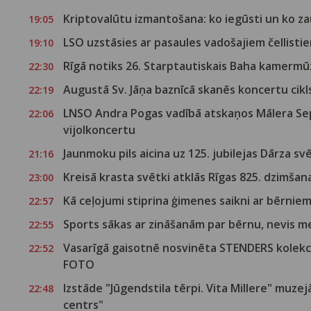
Kriptovalūtu izmantošana: ko iegūsti un ko z
19:05
LSO uzstāsies ar pasaules vadošajiem čellisti
19:10
Rīgā notiks 26. Starptautiskais Baha kamermūz
22:30
Augustā Sv. Jāņa baznīcā skanēs koncertu cikls
22:19
LNSO Andra Pogas vadībā atskaņos Mālera Sep
22:06
vijolkoncertu
Jaunmoku pils aicina uz 125. jubilejas Dārza s
21:16
Kreisā krasta svētki atklās Rīgas 825. dzimša
23:00
Kā ceļojumi stiprina ģimenes saikni ar bērnie
22:57
Sports sākas ar zināšanām par bērnu, nevis 
22:55
Vasarīgā gaisotnē nosvinēta STENDERS kolekci
22:52
FOTO
Izstāde "Jūgendstila tērpi. Vita Millere" muzej
22:48
centrs"