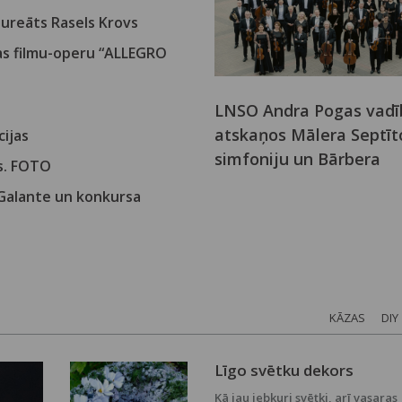
laureāts Rasels Krovs
jas filmu-operu “ALLEGRO
LNSO Andra Pogas vadī
atskaņos Mālera Septīt
cijas
simfoniju un Bārbera
ls. FOTO
vijolkoncertu
 Galante un konkursa
KĀZAS
DIY
Līgo svētku dekors
Kā jau jebkuri svētki, arī vasaras