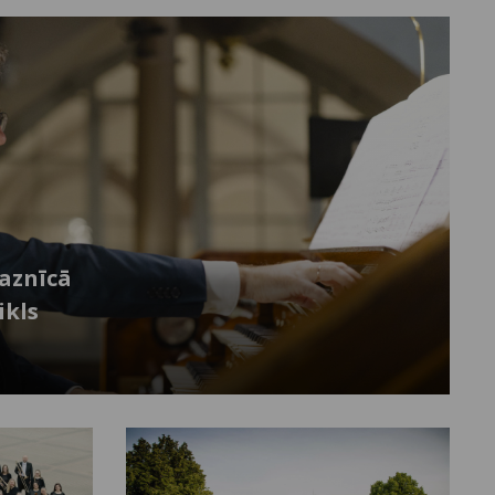
baznīcā
ikls