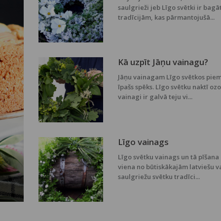
saulgrieži jeb Līgo svētki ir bagā
tradīcijām, kas pārmantojušā...
Kā uzpīt Jāņu vainagu?
Jāņu vainagam Līgo svētkos piem
īpašs spēks. Līgo svētku naktī oz
vainagi ir galvā teju vi...
Līgo vainags
Līgo svētku vainags un tā pīšana 
viena no būtiskākajām latviešu v
saulgriežu svētku tradīci...