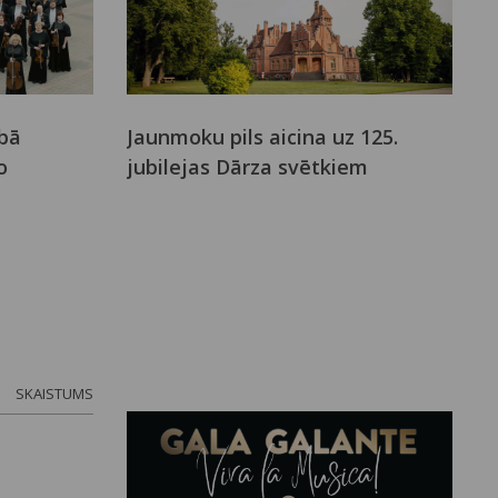
bā
Jaunmoku pils aicina uz 125.
o
jubilejas Dārza svētkiem
SKAISTUMS