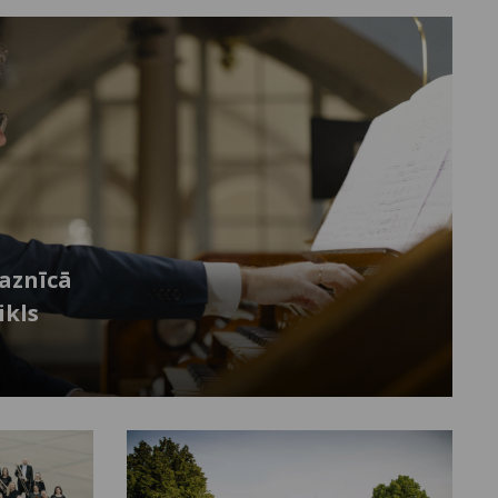
baznīcā
ikls