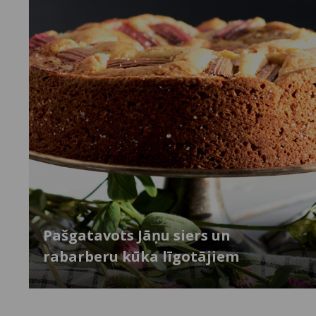
Pašgatavots Jāņu siers un
rabarberu kūka līgotājiem