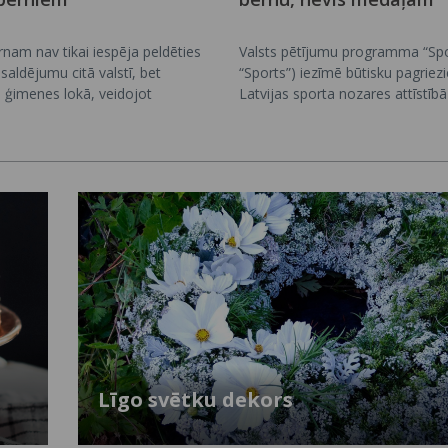
nam nav tikai iespēja peldēties
Valsts pētījumu programma “Spo
saldējumu citā valstī, bet
“Sports”) iezīmē būtisku pagriez
 ģimenes lokā, veidojot
Latvijas sporta nozares attīstībā
as atmiņas visai dzīvei. Tā bērni
sportu kā zināšanās balstītu sab
u, vecvecāku pieredzi, iepazīst
veselības, izglītības un valsts att
s, valodas un tradīcijas, nemanot
politikas daļu. Programmā iegūt
kāri, patstāvību un spēju labāk
palīdz labāk saprast, kā veidojas 
i.
un vesels cilvēks un kādi lēmumi
nepieciešami, lai sporta vide bū
attīstoša un vērsta uz ilgtermiņu
Līgo svētku dekors