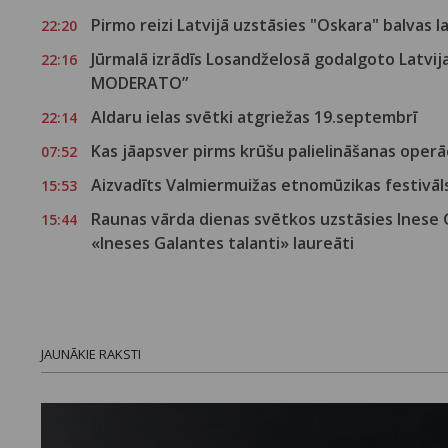
Pirmo reizi Latvijā uzstāsies "Oskara" balvas 
22:20
Jūrmalā izrādīs Losandželosā godalgoto Latvi
22:16
MODERATO”
Aldaru ielas svētki atgriežas 19.septembrī
22:14
Kas jāapsver pirms krūšu palielināšanas operā
07:52
Aizvadīts Valmiermuižas etnomūzikas festivā
15:53
Raunas vārda dienas svētkos uzstāsies Inese
15:44
«Ineses Galantes talanti» laureāti
JAUNĀKIE RAKSTI