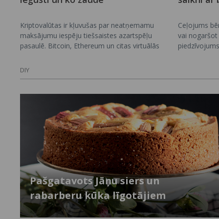
Kriptovalūtas ir kļuvušas par neatņemamu
Ceļojums bēr
maksājumu iespēju tiešsaistes azartspēļu
vai nogaršot 
pasaulē. Bitcoin, Ethereum un citas virtuālās
piedzīvojums
valūtas piedāvā spēlētājiem alternatīvu
neaizmirstam
tradicionālajām bankas metodēm, taču šī
pārņem vecāk
DIY
izvēle nav vienpusīgi pozitīva. Šajā rakstā
citas kultūra
aplūkosim, kādi ir reālie ieguvumi un trūkumi,
attīsta zināt
ja izvēlies izmantot kriptovalūtas azartspēlēs.
izprast pasaul
Pašgatavots Jāņu siers un
rabarberu kūka līgotājiem