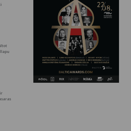
ti
ītot
ollapu
ir
asaras