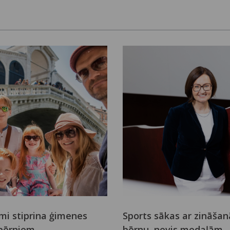
mi stiprina ģimenes
Sports sākas ar zināša
 bērniem
bērnu, nevis medaļām