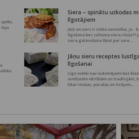
Siera – spinātu uzkodas 
līgotājiem
 spēks.
 teju
Jāņi un siers ir svēta savienība, jo - k
līgošana bez zeltaina siera rituļa?! J
siera gatavošana šķiet par sare...
Jāņu sieru receptes lustīg
līgošanai
no
svētku
Līgo svētki nav iedomājami bez klas
iemīļotām vērtībām un tradīcijām, k
tikai rotaļas, paražas un ticējum...