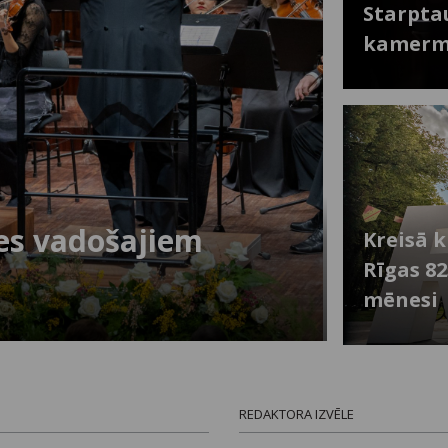
Starpta
kamermū
les vadošajiem
Kreisā k
Rīgas 8
mēnesi
REDAKTORA IZVĒLE