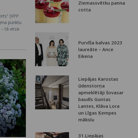
Ziemassvētku panna
cotta
rts” (VPP
iena punktu
 – tā virza
iedrības
īstības
Purvīša balvas 2023
ās zināšanas
laureāte – Ance
fiziski aktīvs
Eikena
tu droša,
.
Liepājas Karostas
ūdenstorņa
apmeklētāji šovasar
baudīs Guntas
Lantes, Klāva Lora
un Līgas Ķempes
mākslu
31.Liepājas