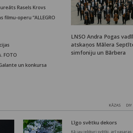
laureāts Rasels Krovs
jas filmu-operu “ALLEGRO
LNSO Andra Pogas vadī
atskaņos Mālera Septīt
cijas
simfoniju un Bārbera
ls. FOTO
vijolkoncertu
 Galante un konkursa
KĀZAS
DIY
Līgo svētku dekors
Kā jau jebkuri svētki, arī vasaras