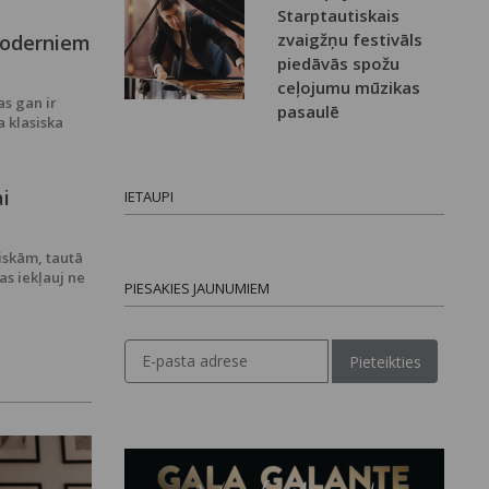
Starptautiskais
zvaigžņu festivāls
moderniem
piedāvās spožu
ceļojumu mūzikas
as gan ir
pasaulē
a klasiska
ai
IETAUPI
iskām, tautā
as iekļauj ne
PIESAKIES JAUNUMIEM
Pieteikties