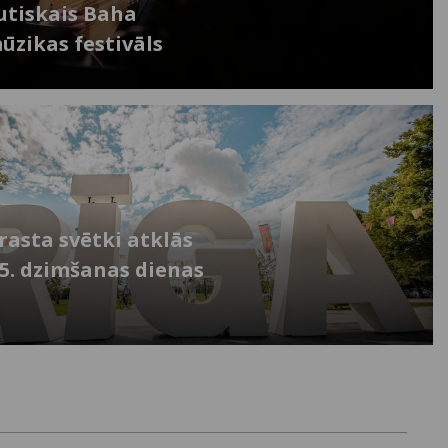
utiskais Baha
zikas festivāls
rasta svētki atklās
25. dzimšanas dienas