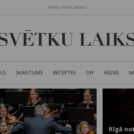
Alfrēds, Fredis, Madars
ILS
SKAISTUMS
RECEPTES
DIY
KĀZAS
N
Rīgā not