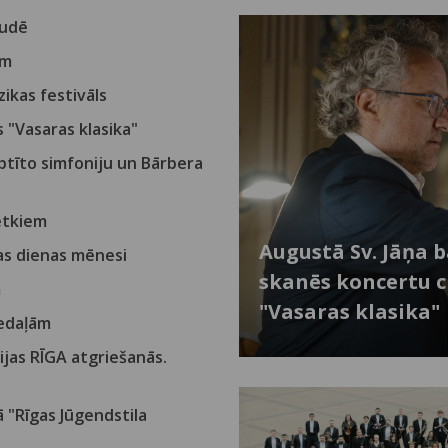
audē
em
ikas festivāls
 "Vasaras klasika"
tīto simfoniju un Bārbera
vētkiem
Augustā Sv. Jāņa 
nas dienas mēnesi
skanēs koncertu c
m
"Vasaras klasika"
medaļām
jas RĪGA atgriešanās.
ā "Rīgas Jūgendstila