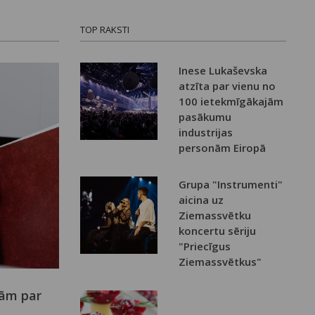
TOP RAKSTI
Inese Lukaševska
atzīta par vienu no
100 ietekmīgākajām
pasākumu
industrijas
personām Eiropā
Grupa "Instrumenti"
aicina uz
Ziemassvētku
koncertu sēriju
"Priecīgus
Ziemassvētkus"
nām par