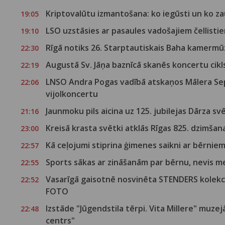
Kriptovalūtu izmantošana: ko iegūsti un ko z
19:05
LSO uzstāsies ar pasaules vadošajiem čellisti
19:10
Rīgā notiks 26. Starptautiskais Baha kamermūz
22:30
Augustā Sv. Jāņa baznīcā skanēs koncertu cikls
22:19
LNSO Andra Pogas vadībā atskaņos Mālera Sep
22:06
vijolkoncertu
Jaunmoku pils aicina uz 125. jubilejas Dārza s
21:16
Kreisā krasta svētki atklās Rīgas 825. dzimša
23:00
Kā ceļojumi stiprina ģimenes saikni ar bērnie
22:57
Sports sākas ar zināšanām par bērnu, nevis 
22:55
Vasarīgā gaisotnē nosvinēta STENDERS kolekci
22:52
FOTO
Izstāde "Jūgendstila tērpi. Vita Millere" muzej
22:48
centrs"