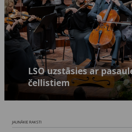
LSO uzstāsies ar pasau
čellistiem
JAUNĀKIE RAKSTI