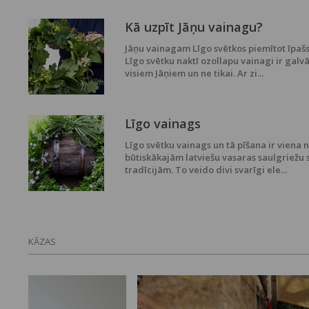
Kā uzpīt Jāņu vainagu?
Jāņu vainagam Līgo svētkos piemītot īpašs
Līgo svētku naktī ozollapu vainagi ir galvā
visiem Jāņiem un ne tikai. Ar zi...
Līgo vainags
Līgo svētku vainags un tā pīšana ir viena 
būtiskākajām latviešu vasaras saulgriežu 
tradīcijām. To veido divi svarīgi ele...
KĀZAS