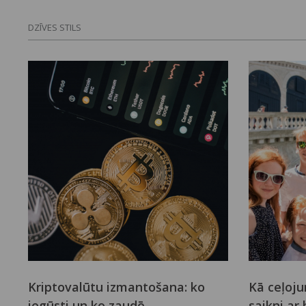
DZĪVES STILS
Kriptovalūtu izmantošana: ko
Kā ceļoju
iegūsti un ko zaudē
saikni ar