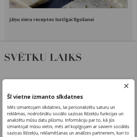
Jāņu sieru receptes lustīgai līgošanai
Par mums
Kontakti
Šī vietne izmanto sīkdatnes
Reklāma
Mēs izmantojam sīkdatnes, lai personalizētu saturu un
Arhīvs
reklāmas, nodrošinātu sociālo saziņas līdzekļu funkcijas un
Sadarbība
analizētu mūsu datu plūsmu. Informāciju par to, kā Jūs
izmantojat mūsu vietni, mēs arī kopīgojam ar saviem sociālās
Autortiesības
saziņas līdzekļu, reklamēšanas un analīzes partneriem, kuri to
Privātuma politika