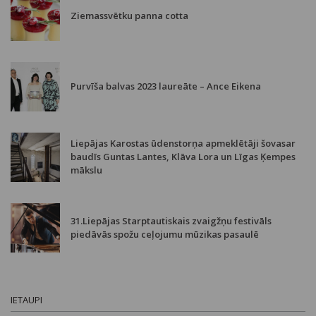
Ziemassvētku panna cotta
Purvīša balvas 2023 laureāte – Ance Eikena
Liepājas Karostas ūdenstorņa apmeklētāji šovasar
baudīs Guntas Lantes, Klāva Lora un Līgas Ķempes
mākslu
31.Liepājas Starptautiskais zvaigžņu festivāls
piedāvās spožu ceļojumu mūzikas pasaulē
IETAUPI