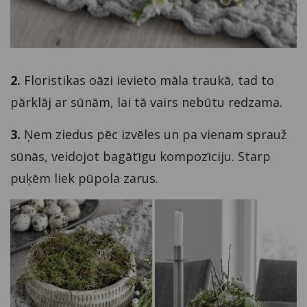
2.
Floristikas oāzi ievieto māla traukā, tad to
pārklāj ar sūnām, lai tā vairs nebūtu redzama.
3.
Ņem ziedus pēc izvēles un pa vienam sprauž
sūnās, veidojot bagātīgu kompozīciju. Starp
puķēm liek pūpola zarus.