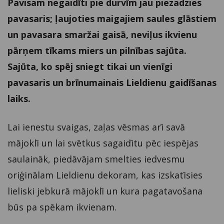
Pavisam negaidīti pie durvīm jau piezadzies
pavasaris; ļaujoties maigajiem saules glāstiem
un pavasara smaržai gaisā, neviļus ikvienu
pārņem tīkams miers un pilnības sajūta.
Sajūta, ko spēj sniegt tikai un vienīgi
pavasaris un brīnumainais Lieldienu gaidīšanas
laiks.
Lai ienestu svaigas, zaļas vēsmas arī savā
mājoklī un lai svētkus sagaidītu pēc iespējas
saulaināk, piedāvājam smelties iedvesmu
oriģinālam Lieldienu dekoram, kas izskatīsies
lieliski jebkurā mājoklī un kura pagatavošana
būs pa spēkam ikvienam.