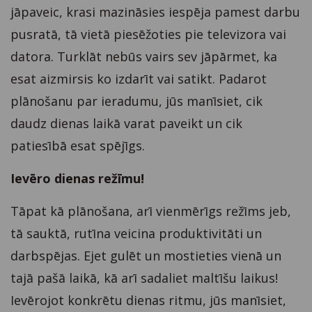
jāpaveic, krasi mazināsies iespēja pamest darbu
pusratā, tā vietā piesēžoties pie televizora vai
datora. Turklāt nebūs vairs sev jāpārmet, ka
esat aizmirsis ko izdarīt vai satikt. Padarot
plānošanu par ieradumu, jūs manīsiet, cik
daudz dienas laikā varat paveikt un cik
patiesībā esat spējīgs.
Ievēro dienas režīmu!
Tāpat kā plānošana, arī vienmērīgs režīms jeb,
tā sauktā, rutīna veicina produktivitāti un
darbspējas. Ejet gulēt un mostieties vienā un
tajā pašā laikā, kā arī sadaliet maltīšu laikus!
Ievērojot konkrētu dienas ritmu, jūs manīsiet,