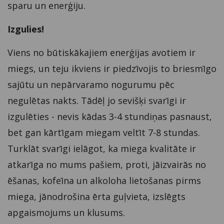
sparu un enerģiju.
Izgulies!
Viens no būtiskākajiem enerģijas avotiem ir
miegs, un teju ikviens ir piedzīvojis to briesmīgo
sajūtu un nepārvaramo nogurumu pēc
negulētas nakts. Tādēļ jo sevišķi svarīgi ir
izgulēties - nevis kādas 3-4 stundiņas pasnaust,
bet gan kārtīgam miegam veltīt 7-8 stundas.
Turklāt svarīgi ielāgot, ka miega kvalitāte ir
atkarīga no mums pašiem, proti, jāizvairās no
ēšanas, kofeīna un alkoloha lietošanas pirms
miega, jānodrošina ērta guļvieta, izslēgts
apgaismojums un klusums.