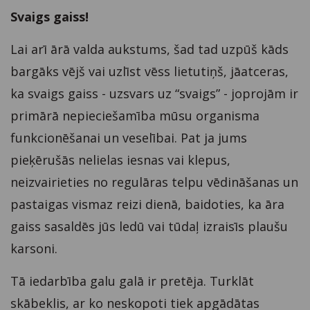
Svaigs gaiss!
Lai arī ārā valda aukstums, šad tad uzpūš kāds
bargāks vējš vai uzlīst vēss lietutiņš, jāatceras,
ka svaigs gaiss - uzsvars uz “svaigs” - joprojām ir
primārā nepieciešamība mūsu organisma
funkcionēšanai un veselībai. Pat ja jums
pieķērušās nelielas iesnas vai klepus,
neizvairieties no regulāras telpu vēdināšanas un
pastaigas vismaz reizi dienā, baidoties, ka āra
gaiss sasaldēs jūs ledū vai tūdaļ izraisīs plaušu
karsoni.
Tā iedarbība galu galā ir pretēja. Turklāt
skābeklis, ar ko neskopoti tiek apgādātas