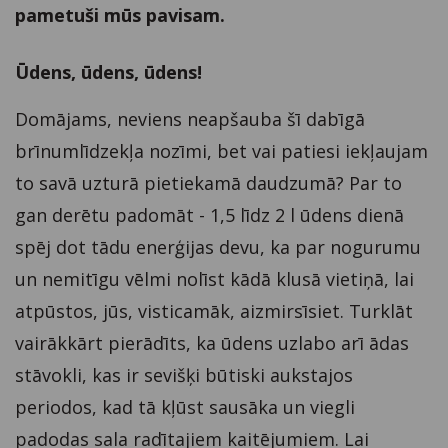
pametuši mūs pavisam.
Ūdens, ūdens, ūdens!
Domājams, neviens neapšauba šī dabīgā
brīnumlīdzekļa nozīmi, bet vai patiesi iekļaujam
to savā uzturā pietiekamā daudzumā? Par to
gan derētu padomāt - 1,5 līdz 2 l ūdens dienā
spēj dot tādu enerģijas devu, ka par nogurumu
un nemitīgu vēlmi nolīst kādā klusā vietiņā, lai
atpūstos, jūs, visticamāk, aizmirsīsiet. Turklāt
vairākkārt pierādīts, ka ūdens uzlabo arī ādas
stāvokli, kas ir sevišķi būtiski aukstajos
periodos, kad tā kļūst sausāka un viegli
padodas sala radītajiem kaitējumiem. Lai