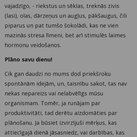
vajadzīgo, - riekstus un sēklas, treknās zivis
(lasi), olas, dārzeņus un augļus, pākšaugus, čili
piparus un pat tumšo šokolādi, kas ne vien
mazinās stresa līmeni, bet arī stimulēs laimes
hormonu veidošanos.
Plāno savu dienu!
Cik gan daudzi no mums dod priekšroku
spontānām idejām, un, taisnību sakot, tas nav
nekas nepareizs vai nelabvēlīgs mūsu
organismam. Tomēr, ja runājam par
produktivitāti, tad derētu aizdomāties par
plānošanu. Ja būsiet izvirzījuši mērķus, kas
attiecīgajā dienā jāsasniedz, vai darbības, kas