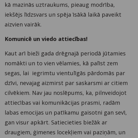
kā mazinās uztraukums, pieaug modrība,
iekšējs līdzsvars un spēja īsākā laikā paveikt
aizvien vairāk.
Komunicē un viedo attiecības!
Kaut arī bieži gada drēgnajā periodā jūtamies
nomākti un to vien vēlamies, kā palīst zem
segas, lai iegrimtu vientulīgās pārdomās par
dzīvi, nevajag aizmirst par saskarsmi ar citiem
cilvēkiem. Nav jau noslēpums, ka, pilnveidojot
attiecības vai komunikācijas prasmi, radām
labas emocijas un patīkamu gaisotni gan sevī,
gan visur apkārt. Satiecieties biežāk ar
draugiem, ģimenes locekļiem vai paziņām, un