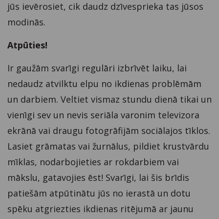
jūs ievērosiet, cik daudz dzīvesprieka tas jūsos
modinās.
Atpūties!
Ir gaužām svarīgi regulāri izbrīvēt laiku, lai
nedaudz atvilktu elpu no ikdienas problēmām
un darbiem. Veltiet vismaz stundu dienā tikai un
vienīgi sev un nevis seriāla varonim televizora
ekrānā vai draugu fotogrāfijām sociālajos tīklos.
Lasiet grāmatas vai žurnālus, pildiet krustvārdu
mīklas, nodarbojieties ar rokdarbiem vai
mākslu, gatavojies ēst! Svarīgi, lai šis brīdis
patiešām atpūtinātu jūs no ierastā un dotu
spēku atgriezties ikdienas ritējumā ar jaunu