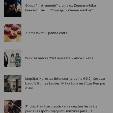
Grupa "Instrumenti" aicina uz Ziemassvētku
koncertu sēriju "Priecīgus Ziemassvētkus"
Ziemassvētku panna cotta
Purvīša balvas 2023 laureāte – Ance Eikena
Liepājas Karostas ūdenstorņa apmeklētāji šovasar
baudīs Guntas Lantes, Klāva Lora un Līgas Ķempes
mākslu
31.Liepājas Starptautiskais zvaigžņu festivāls
piedāvās spožu ceļojumu mūzikas pasaulē