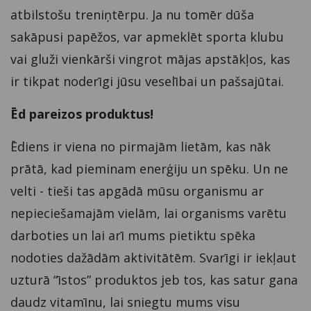
atbilstošu treniņtērpu. Ja nu tomēr dūša
sakāpusi papēžos, var apmeklēt sporta klubu
vai gluži vienkārši vingrot mājas apstākļos, kas
ir tikpat noderīgi jūsu veselībai un pašsajūtai.
Ēd pareizos produktus!
Ēdiens ir viena no pirmajām lietām, kas nāk
prātā, kad pieminam enerģiju un spēku. Un ne
velti - tieši tas apgādā mūsu organismu ar
nepieciešamajām vielām, lai organisms varētu
darboties un lai arī mums pietiktu spēka
nodoties dažādām aktivitātēm. Svarīgi ir iekļaut
uzturā “īstos” produktos jeb tos, kas satur gana
daudz vitamīnu, lai sniegtu mums visu