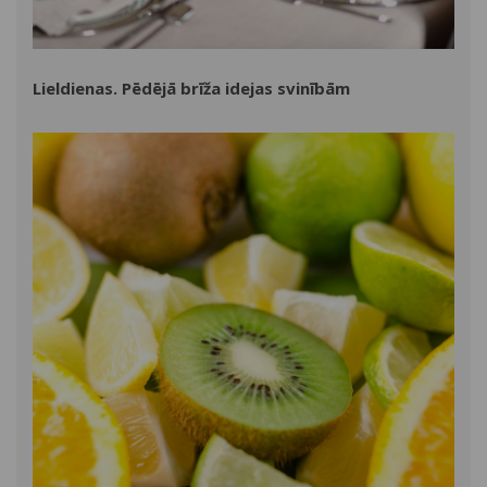
Lieldienas. Pēdējā brīža idejas svinībām