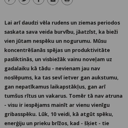
Lai arī daudzi vēla rudens un ziemas periodos
saskata sava veida burvību, jāatzīst, ka bieži
vien jūtam nespēku un nogurumu. Mūsu
koncentrēšanās spējas un produktivitāte
pasliktinās, un visbiežāk vainu noveļam uz
gadalaiku kā tādu - nevienam jau nav
noslēpums, ka tas sevī ietver gan aukstumu,
gan nepatīkamus laikapstākļus, gan arī
tumšus rītus un vakarus. Tomēr tā nav atruna
- visu ir iespējams mainīt ar vienu vienīgu
gribasspēku. Lūk, 10 veidi, kā atgūt spēku,
enerģiju un prieku brīžos, kad - šķiet - tie