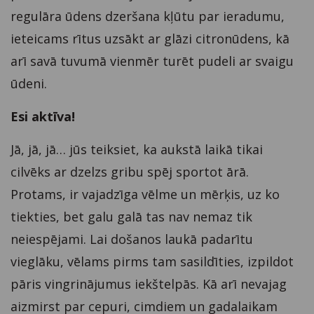
regulāra ūdens dzeršana kļūtu par ieradumu,
ieteicams rītus uzsākt ar glāzi citronūdens, kā
arī savā tuvumā vienmēr turēt pudeli ar svaigu
ūdeni.
Esi aktīva!
Jā, jā, jā… jūs teiksiet, ka aukstā laikā tikai
cilvēks ar dzelzs gribu spēj sportot ārā.
Protams, ir vajadzīga vēlme un mērķis, uz ko
tiekties, bet galu galā tas nav nemaz tik
neiespējami. Lai došanos laukā padarītu
vieglāku, vēlams pirms tam sasildīties, izpildot
pāris vingrinājumus iekštelpās. Kā arī nevajag
aizmirst par cepuri, cimdiem un gadalaikam