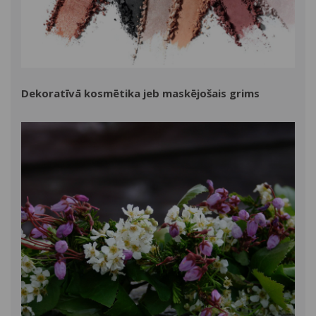
Dekoratīvā kosmētika jeb maskējošais grims