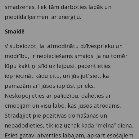
smadzenes, liek tām darboties labāk un
piepilda ķermeni ar enerģiju.
Smaidi!
Visubeidzot, lai atmodinātu dzīvesprieku un
modrību, ir nepieciešams smaids. Ja nu tomēr
lūpu kaktiņi slīd uz lejpusi, pacentieties
iepriecināt kādu citu, un jūs jutīsiet, ka
pamazām arī jūsos ieplūst prieks.
Neskopojieties ar palīdzību, dalieties ar
emocijām un visu labo, kas jūsos atrodams.
Strādājiet pie pozitīvas domāšanas un
nepadodieties, tiklīdz uznāk kāda “melnā” diena.
Esiet gatavi atvērties labajam, apkārt esošajiem