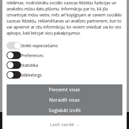
reklāmas, nodrošinātu sociālo saziņas līdzekļu funkcijas un
Sadarbība
analizētu mūsu datu plūsmu. Informāciju par to, kā Jūs
izmantojat mūsu vietni, mēs arī kopīgojam ar saviem sociālās
Autortiesības
saziņas līdzekļu, reklamēšanas un analīzes partneriem, kuri to
Privātuma politika
var apvienot ar citu informāciju, ko viņiem sniedzat vai ko viņi
apkopo, kad lietojat viņu pakalpojumus.
Seko mums
Strikti nepieciešams
Preferences
Statistika
Piesakies jaunumiem
Mārketings
Pieteikties
Pieņemt visas
Noraidīt visas
Saglabāt izvēli
© 2026 SIA "Linguanet" visas tiesības paturētas. Bez iepriekšējas
Lasīt vairāk
→
saskaņošanas satura pārpublicēšana aizliegta.