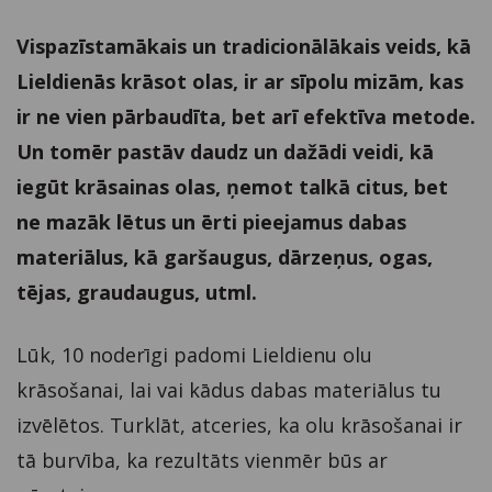
Vispazīstamākais un tradicionālākais veids, kā
Lieldienās krāsot olas, ir ar sīpolu mizām, kas
ir ne vien pārbaudīta, bet arī efektīva metode.
Un tomēr pastāv daudz un dažādi veidi, kā
iegūt krāsainas olas, ņemot talkā citus, bet
ne mazāk lētus un ērti pieejamus dabas
materiālus, kā garšaugus, dārzeņus, ogas,
tējas, graudaugus, utml.
Lūk, 10 noderīgi padomi Lieldienu olu
krāsošanai, lai vai kādus dabas materiālus tu
izvēlētos. Turklāt, atceries, ka olu krāsošanai ir
tā burvība, ka rezultāts vienmēr būs ar