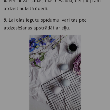
8.
Pēc novārīšanas, olas neslauki, bet ļauj tām
atdzist aukstā ūdenī.
9.
Lai olas iegūtu spīdumu, vari tās pēc
atdzesēšanas apstrādāt ar eļļu.