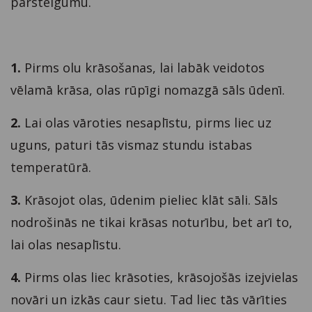
pārsteigumu.
1.
Pirms olu krāsošanas, lai labāk veidotos
vēlamā krāsa, olas rūpīgi nomazgā sāls ūdenī.
2.
Lai olas vāroties nesaplīstu, pirms liec uz
uguns, paturi tās vismaz stundu istabas
temperatūrā.
3.
Krāsojot olas, ūdenim pieliec klāt sāli. Sāls
nodrošinās ne tikai krāsas noturību, bet arī to,
lai olas nesaplīstu.
4.
Pirms olas liec krāsoties, krāsojošās izejvielas
novāri un izkās caur sietu. Tad liec tās vārīties