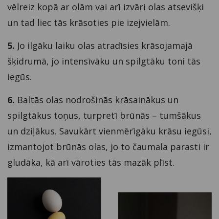
vēlreiz kopā ar olām vai arī izvāri olas atsevišķi
un tad liec tās krāsoties pie izejvielām.
5.
Jo ilgāku laiku olas atradīsies krāsojamajā
šķidrumā, jo intensīvāku un spilgtāku toni tās
iegūs.
6.
Baltās olas nodrošinās krāsainākus un
spilgtākus toņus, turpretī brūnās – tumšākus
un dziļākus. Savukārt vienmērīgāku krāsu iegūsi,
izmantojot brūnās olas, jo to čaumala parasti ir
gludāka, kā arī vāroties tās mazāk plīst.