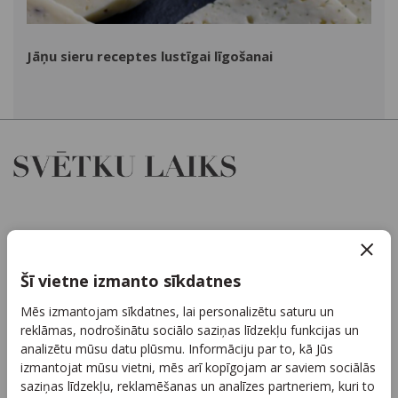
Jāņu sieru receptes lustīgai līgošanai
Par mums
Kontakti
Šī vietne izmanto sīkdatnes
Reklāma
Mēs izmantojam sīkdatnes, lai personalizētu saturu un
Arhīvs
reklāmas, nodrošinātu sociālo saziņas līdzekļu funkcijas un
Sadarbība
analizētu mūsu datu plūsmu. Informāciju par to, kā Jūs
izmantojat mūsu vietni, mēs arī kopīgojam ar saviem sociālās
Autortiesības
saziņas līdzekļu, reklamēšanas un analīzes partneriem, kuri to
Privātuma politika