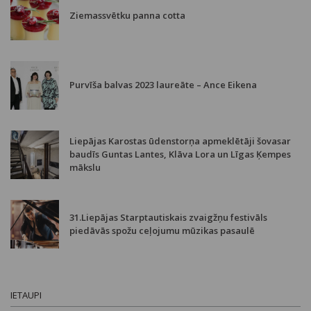
Ziemassvētku panna cotta
Purvīša balvas 2023 laureāte – Ance Eikena
Liepājas Karostas ūdenstorņa apmeklētāji šovasar
baudīs Guntas Lantes, Klāva Lora un Līgas Ķempes
mākslu
31.Liepājas Starptautiskais zvaigžņu festivāls
piedāvās spožu ceļojumu mūzikas pasaulē
IETAUPI