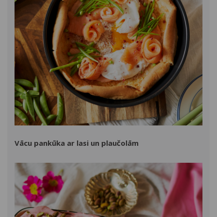
Vācu pankūka ar lasi un plaučolām