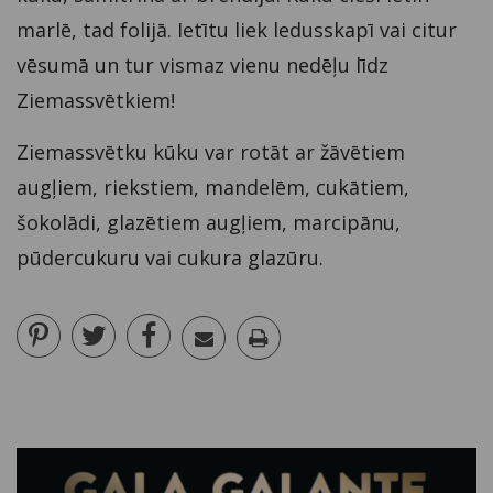
marlē, tad folijā. Ietītu liek ledusskapī vai citur
vēsumā un tur vismaz vienu nedēļu līdz
Ziemassvētkiem!
Ziemassvētku kūku var rotāt ar žāvētiem
augļiem, riekstiem, mandelēm, cukātiem,
šokolādi, glazētiem augļiem, marcipānu,
pūdercukuru vai cukura glazūru.