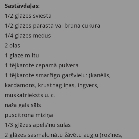
Sastāvdaļas:
1/2 glāzes sviesta
1/2 glāzes parastā vai brūnā cukura
1/4 glāzes medus
2 olas
1 glāze miltu
1 tējkarote cepamā pulvera
1 tējkarote smaržīgo garšvielu: (kanēlis,
kardamons, krustnagliņas, ingvers,
muskatrieksts u. c.
naža gals sāls
puscitrona miziņa
1/3 glāzes apelsīnu sulas
2 glāzes sasmalcinātu žāvētu augļu:(rozīnes,