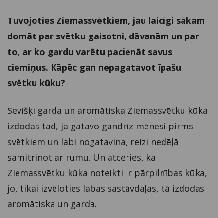
Tuvojoties Ziemassvētkiem, jau laicīgi sākam
domāt par svētku gaisotni, dāvanām un par
to, ar ko gardu varētu pacienāt savus
ciemiņus. Kāpēc gan nepagatavot īpašu
svētku kūku?
Sevišķi garda un aromātiska Ziemassvētku kūka
izdodas tad, ja gatavo gandrīz mēnesi pirms
svētkiem un labi nogatavina, reizi nedēļā
samitrinot ar rumu. Un atceries, ka
Ziemassvētku kūka noteikti ir pārpilnības kūka,
jo, tikai izvēloties labas sastāvdaļas, tā izdodas
aromātiska un garda.