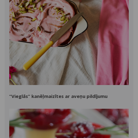
“Vieglās” kanēļmaizītes ar aveņu pildījumu