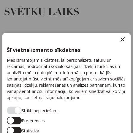
Par mums
Kontakti
Šī vietne izmanto sīkdatnes
Reklāma
Mēs izmantojam sīkdatnes, lai personalizētu saturu un
Arhīvs
reklāmas, nodrošinātu sociālo saziņas līdzekļu funkcijas un
Sadarbība
analizētu mūsu datu plūsmu. Informāciju par to, kā Jūs
izmantojat mūsu vietni, mēs arī kopīgojam ar saviem sociālās
Autortiesības
saziņas līdzekļu, reklamēšanas un analīzes partneriem, kuri to
Privātuma politika
var apvienot ar citu informāciju, ko viņiem sniedzat vai ko viņi
apkopo, kad lietojat viņu pakalpojumus.
Seko mums
Strikti nepieciešams
Preferences
Statistika