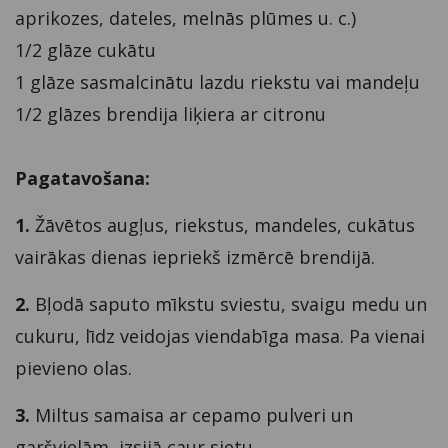
aprikozes, dateles, melnās plūmes u. c.)
1/2 glāze cukātu
1 glāze sasmalcinātu lazdu riekstu vai mandeļu
1/2 glāzes brendija liķiera ar citronu
Pagatavošana:
1.
Žāvētos augļus, riekstus, mandeles, cukātus
vairākas dienas iepriekš izmērcē brendijā.
2.
Bļodā saputo mīkstu sviestu, svaigu medu un
cukuru, līdz veidojas viendabīga masa. Pa vienai
pievieno olas.
3.
Miltus samaisa ar cepamo pulveri un
garšvielām, izsijā caur sietu.