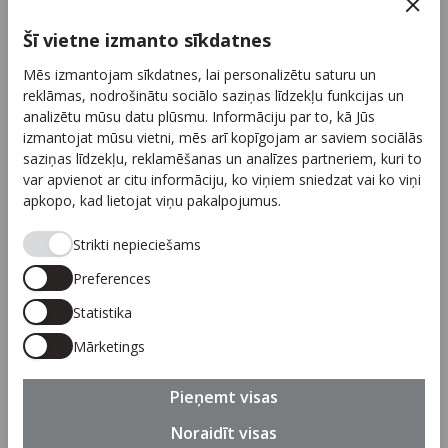
Kontakti
Šī vietne izmanto sīkdatnes
Reklāma
Mēs izmantojam sīkdatnes, lai personalizētu saturu un
Arhīvs
reklāmas, nodrošinātu sociālo saziņas līdzekļu funkcijas un
Sadarbība
analizētu mūsu datu plūsmu. Informāciju par to, kā Jūs
izmantojat mūsu vietni, mēs arī kopīgojam ar saviem sociālās
Autortiesības
saziņas līdzekļu, reklamēšanas un analīzes partneriem, kuri to
Privātuma politika
var apvienot ar citu informāciju, ko viņiem sniedzat vai ko viņi
apkopo, kad lietojat viņu pakalpojumus.
Seko mums
Strikti nepieciešams
Preferences
Statistika
Piesakies jaunumiem
Mārketings
Pieteikties
Pieņemt visas
Noraidīt visas