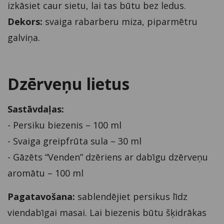
izkāsiet caur sietu, lai tas būtu bez ledus.
Dekors:
svaiga rabarberu miza, piparmētru
galviņa.
Dzērveņu lietus
Sastāvdaļas:
- Persiku biezenis – 100 ml
- Svaiga greipfrūta sula – 30 ml
- Gāzēts “Venden” dzēriens ar dabīgu dzērveņu
aromātu – 100 ml
Pagatavošana:
sablendējiet persikus līdz
viendabīgai masai. Lai biezenis būtu šķidrākas