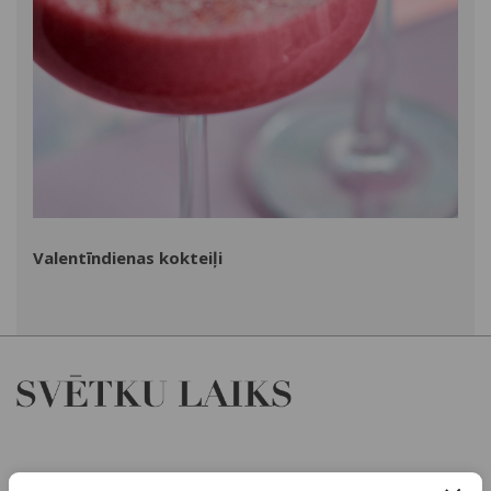
Valentīndienas kokteiļi
Par mums