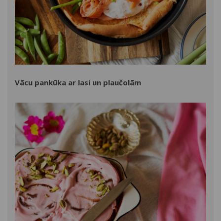
Vācu pankūka ar lasi un plaučolām