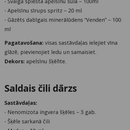
- Svaiga spiesta apelsīnu sula – 100ml
- Apelsīnu sīrups spritz – 20 ml
- Gāzēts dabīgais minerālūdens “Venden” – 100
ml
Pagatavošana:
visas sastāvdaļas ielejiet vīna
glāzē, pievienojiet ledu un samaisiet.
Dekors:
apelsīnu šķēlīte.
Saldais čili dārzs
Sastāvdaļas:
- Nenomizota ingvera šķēles – 3 gab.
- Šķēle sarkanā čili