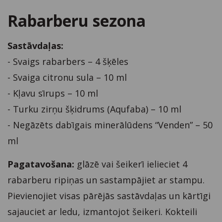
Rabarberu sezona
Sastāvdaļas:
- Svaigs rabarbers – 4 šķēles
- Svaiga citronu sula – 10 ml
- Kļavu sīrups – 10 ml
- Turku zirņu šķidrums (Aqufaba) – 10 ml
- Negāzēts dabīgais minerālūdens “Venden” – 50
ml
Pagatavošana:
glāzē vai šeikerī ielieciet 4
rabarberu ripiņas un sastampājiet ar stampu.
Pievienojiet visas pārējās sastāvdaļas un kārtīgi
sajauciet ar ledu, izmantojot šeikeri. Kokteili