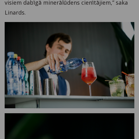
visiem dabīgā minerālūdens cienītājiem,” saka
Linards.