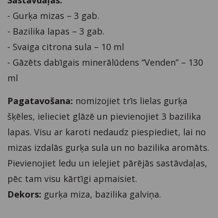
Sastāvdaļas:
- Gurķa mizas – 3 gab.
- Bazilika lapas – 3 gab.
- Svaiga citrona sula – 10 ml
- Gāzēts dabīgais minerālūdens “Venden” – 130
ml
Pagatavošana:
nomizojiet trīs lielas gurķa
šķēles, ielieciet glāzē un pievienojiet 3 bazilika
lapas. Visu ar karoti nedaudz piespiediet, lai no
mizas izdalās gurķa sula un no bazilika aromāts.
Pievienojiet ledu un ielejiet pārējās sastāvdaļas,
pēc tam visu kārtīgi apmaisiet.
Dekors:
gurķa miza, bazilika galviņa.