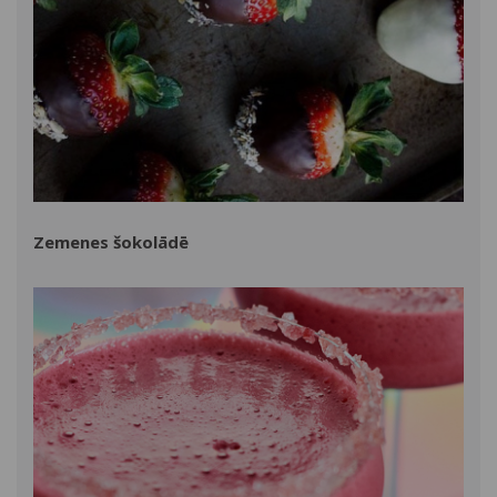
Zemenes šokolādē