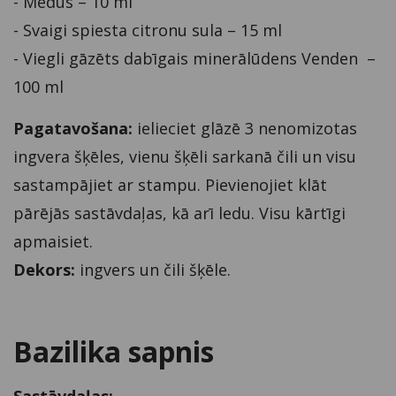
- Medus – 10 ml
- Svaigi spiesta citronu sula – 15 ml
- Viegli gāzēts dabīgais minerālūdens Venden –
100 ml
Pagatavošana:
ielieciet glāzē 3 nenomizotas
ingvera šķēles, vienu šķēli sarkanā čili un visu
sastampājiet ar stampu. Pievienojiet klāt
pārējās sastāvdaļas, kā arī ledu. Visu kārtīgi
apmaisiet.
Dekors:
ingvers un čili šķēle.
Bazilika sapnis