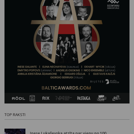
TOP RAKSTI
Inese Lukaševska atzīta par vienu no 100