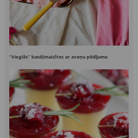
“Vieglās” kanēļmaizītes ar aveņu pildījumu