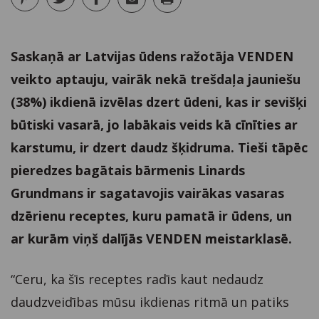
Saskaņā ar Latvijas ūdens ražotāja VENDEN
veikto aptauju, vairāk nekā trešdaļa jauniešu
(38%) ikdienā izvēlas dzert ūdeni, kas ir sevišķi
būtiski vasarā, jo labākais veids kā cīnīties ar
karstumu, ir dzert daudz šķidruma. Tieši tāpēc
pieredzes bagātais bārmenis Linards
Grundmans ir sagatavojis vairākas vasaras
dzērienu receptes, kuru pamatā ir ūdens, un
ar kurām viņš dalījās VENDEN meistarklasē.
“Ceru, ka šīs receptes radīs kaut nedaudz
daudzveidības mūsu ikdienas ritmā un patiks