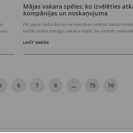
Mājas vakara spēles: ko izvēlēties atk
kompānijas un noskaņojuma
Pēc garas darba dienas vai intensīvas nedēļas daudzi cilvēki
em
biežāk izvēlas mierīgus vakarus mājās. Ne vienmēr nepiecie
akars
uz restorānu vai pasākumu, lai labi pavadītu laiku. Dažkārt pi
s
LASĪT VAIRĀK
kompāniju, nelielām uzkodām un piemērotu spēli, kas palīdz 
kur visi
ikdienas stresa.
kāršs
5
6
7
8
...
75
76