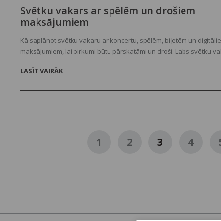
Svētku vakars ar spēlēm un drošiem
maksājumiem
Kā saplānot svētku vakaru ar koncertu, spēlēm, biļetēm un digitāli
maksājumiem, lai pirkumi būtu pārskatāmi un droši. Labs svētku v
parasti nesākas pie skatuves. Tas sākas jau tad, kad tiek nopirkta
LASĪT VAIRĀK
biļetes, sarunāts transports, pārbaudīta bankas karte un izdomāts, 
satiksies pēc koncerta. Ja šīs lietas atstāj pēdējai stundai, pat vien
vakars var kļūt lieki saraustīts.
1
2
3
4