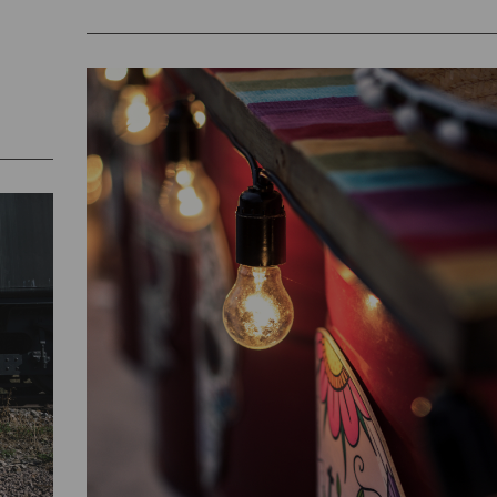
mākslā, gan ikdienas priekšmetu dizainā.