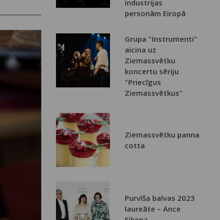
industrijas
personām Eiropā
Grupa "Instrumenti"
aicina uz
Ziemassvētku
koncertu sēriju
"Priecīgus
Ziemassvētkus"
Ziemassvētku panna
cotta
Purvīša balvas 2023
laureāte – Ance
Eikena