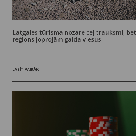
Latgales tūrisma nozare ceļ trauksmi, be
reģions joprojām gaida viesus
LASĪT VAIRĀK