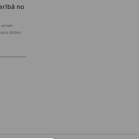
arībā no
 arvien
šams doties
etiek ar labu
atslēgties no