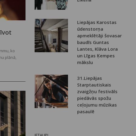
Liepājas Karostas
ūdenstorņa
zīvot
apmeklētāji šovasar
baudīs Guntas
Lantes, Klāva Lora
ammu, ko
un Līgas Ķempes
mu plānā,
mākslu
kultūras,
ējiem
31.Liepājas
Starptautiskais
zvaigžņu festivāls
piedāvās spožu
ceļojumu mūzikas
pasaulē
IETAUPI