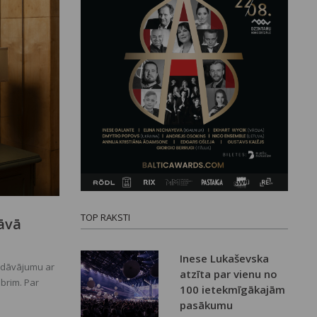
TOP RAKSTI
āvā
Inese Lukaševska
iedāvājumu ar
atzīta par vienu no
mbrim. Par
100 ietekmīgākajām
 vienam no
pasākumu
dekoratīvajā