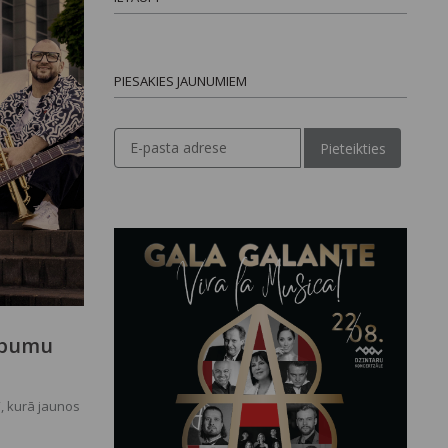
PIESAKIES JAUNUMIEM
Pieteikties
albumu
, kurā jaunos