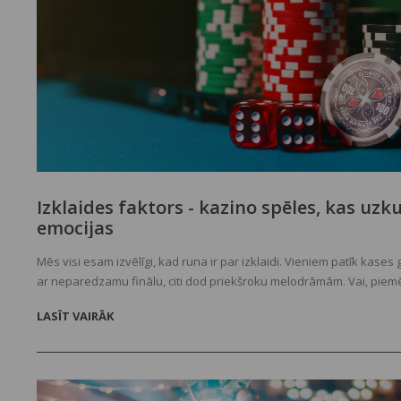
Izklaides faktors - kazino spēles, kas uzk
emocijas
Mēs visi esam izvēlīgi, kad runa ir par izklaidi. Vieniem patīk kases 
ar neparedzamu finālu, citi dod priekšroku melodrāmām. Vai, piem
atrakciju parkā – vieni izvēlas šausmu istabu, citi dodas uz amerik
LASĪT VAIRĀK
kalniņiem. Līdzīgi ir arī ar kazino spēlēm. Spēļu automātu cienītājie
pokers šķiet garlaicīgs, savukārt analītiski domājošiem spēlētājiem 
saprotams – kas gan var būt interesants bez skatīties kā visu laiku
ruļļi?