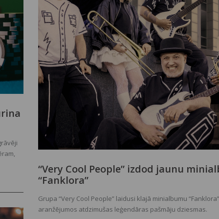
urina
grāvēji
ēram,
āņu
“Very Cool People” izdod jaunu mini
m
“Fanklora”
nav īsti
 griežas
Grupa “Very Cool People” laidusi klajā minialbumu “Fanklora”
aranžējumos atdzimušas leģendāras pašmāju dziesmas.