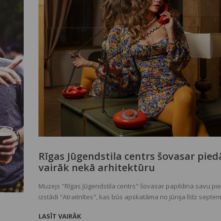
Rīgas Jūgendstila centrs šovasar pied
vairāk nekā arhitektūru
Muzejs "Rīgas Jūgendstila centrs" šovasar papildina savu p
izstādi "Atraitnītes", kas būs apskatāma no jūnija līdz septe
izstādes norisi informējis pats muzejs, norādot, ka tā veltīta
LASĪT VAIRĀK
raksturīgākajiem vasaras ziediem, kas bieži sastopams gan 