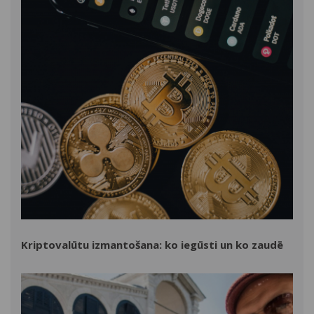
Kriptovalūtu izmantošana: ko iegūsti un ko zaudē