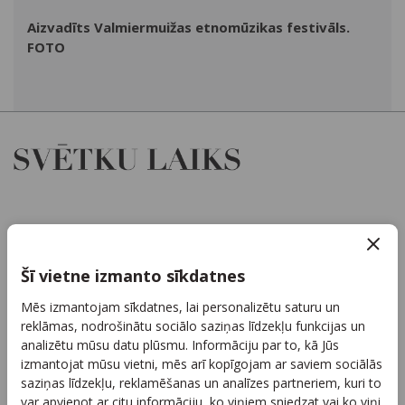
Aizvadīts Valmiermuižas etnomūzikas festivāls.
FOTO
Par mums
Kontakti
Šī vietne izmanto sīkdatnes
Reklāma
Mēs izmantojam sīkdatnes, lai personalizētu saturu un
Arhīvs
reklāmas, nodrošinātu sociālo saziņas līdzekļu funkcijas un
Sadarbība
analizētu mūsu datu plūsmu. Informāciju par to, kā Jūs
izmantojat mūsu vietni, mēs arī kopīgojam ar saviem sociālās
Autortiesības
saziņas līdzekļu, reklamēšanas un analīzes partneriem, kuri to
Privātuma politika
var apvienot ar citu informāciju, ko viņiem sniedzat vai ko viņi