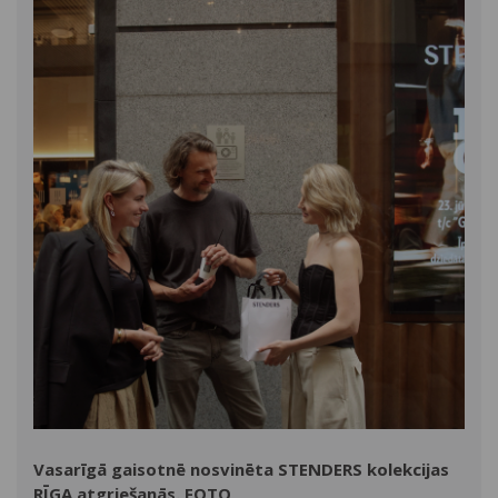
Vasarīgā gaisotnē nosvinēta STENDERS kolekcijas
RĪGA atgriešanās. FOTO