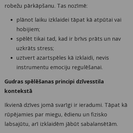
robežu pārkāpšanu. Tas nozīmē:
plānot laiku izklaidei tāpat kā atpūtai vai
hobijiem;
spēlēt tikai tad, kad ir brīvs prāts un nav
uzkrāts stress;
uztvert azartspēles kā izklaidi, nevis
instrumentu emociju regulēšanai.
Gudras spēlēšanas principi dzīvesstila
kontekstā
Ikvienā dzīves jomā svarīgi ir ieradumi. Tāpat kā
rūpējamies par miegu, ēdienu un fizisko
labsajūtu, arī izklaidēm jābūt sabalansētām.