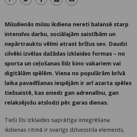
Mūsdienās mūsu ikdiena nereti balansē starp
intensīvu darbu, sociālajām saistībām un
nepārtrauktu vēlmi atrast brīžus sev. Daudzi
cilvēki izvēlas dažādas izklaides formas – no
sporta un ceļošanas līdz kino vakariem vai
digitālām spēlēm. Viena no populārām brīvā
laika pavadīšanas iespējām ir arī azarta spēles
tiešsaistē, kas sniedz gan adrenalīnu, gan
relaksējošu atslodzi pēc garas dienas.
Tieši šīs izklaides saprātīga integrēšana
ikdienas ritmā ir svarīgs dzīvesstila elements,