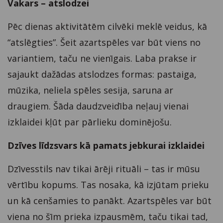
Vakars – atslodzei
Pēc dienas aktivitātēm cilvēki meklē veidus, kā
“atslēgties”. Šeit azartspēles var būt viens no
variantiem, taču ne vienīgais. Laba prakse ir
sajaukt dažādas atslodzes formas: pastaiga,
mūzika, neliela spēles sesija, saruna ar
draugiem. Šāda daudzveidība neļauj vienai
izklaidei kļūt par pārlieku dominējošu.
Dzīves līdzsvars kā pamats jebkurai izklaidei
Dzīvesstils nav tikai ārēji rituāli – tas ir mūsu
vērtību kopums. Tas nosaka, kā izjūtam prieku
un kā cenšamies to panākt. Azartspēles var būt
viena no šīm prieka izpausmēm, taču tikai tad,