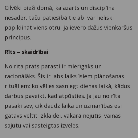
Cilvēki bieži domā, ka azarts un disciplīna
nesader, taču patiesībā tie abi var lieliski
papildināt viens otru, ja ievēro dažus vienkāršus
principus.
Rīts – skaidrībai
No rīta prāts parasti ir mierīgāks un
racionālāks. Šis ir labs laiks īsiem plānošanas
rituāliem: ko vēlies sasniegt dienas laikā, kādus
darbus paveikt, kad atpūsties. Ja jau no rīta
pasaki sev, cik daudz laika un uzmanības esi
gatavs veltīt izklaidei, vakarā nejutīsi vainas
sajūtu vai sasteigtas izvēles.