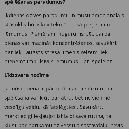
spēlēšanas paradumus?
Ikdienas dzīves paradumi un mūsu emocionālais
stāvoklis būtiski ietekmē to, kā pieņemam
lēmumus. Piemēram, nogurums pēc darba
dienas var mazināt koncentrēšanos, savukārt
pārlieku augsts stresa līmenis reizēm liek
pieņemt impulsīvus lēmumus – arī spēlējot.
Līdzsvara nozīme
Ja mūsu diena ir pārpildīta ar pienākumiem,
spēlēšana var kļūt par ātru, bet ne vienmēr
veselīgu veidu, kā “atslēgties”. Savukārt,
mērķtiecīgi iekļaujot izklaidi savā rutīnā, tā
kļūst par patīkamu dzīvesstila sastāvdaļu, nevis