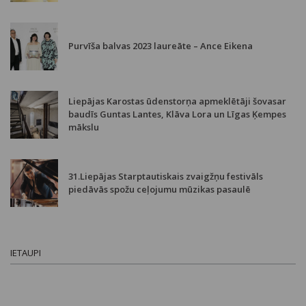
Purvīša balvas 2023 laureāte – Ance Eikena
Liepājas Karostas ūdenstorņa apmeklētāji šovasar
baudīs Guntas Lantes, Klāva Lora un Līgas Ķempes
mākslu
31.Liepājas Starptautiskais zvaigžņu festivāls
piedāvās spožu ceļojumu mūzikas pasaulē
IETAUPI