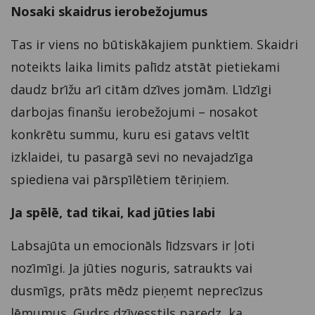
Nosaki skaidrus ierobežojumus
Tas ir viens no būtiskākajiem punktiem. Skaidri
noteikts laika limits palīdz atstāt pietiekami
daudz brīžu arī citām dzīves jomām. Līdzīgi
darbojas finanšu ierobežojumi – nosakot
konkrētu summu, kuru esi gatavs veltīt
izklaidei, tu pasargā sevi no nevajadzīga
spiediena vai pārspīlētiem tēriņiem.
Ja spēlē, tad tikai, kad jūties labi
Labsajūta un emocionāls līdzsvars ir ļoti
nozīmīgi. Ja jūties noguris, satraukts vai
dusmīgs, prāts mēdz pieņemt neprecīzus
lēmumus. Gudrs dzīvesstils paredz, ka