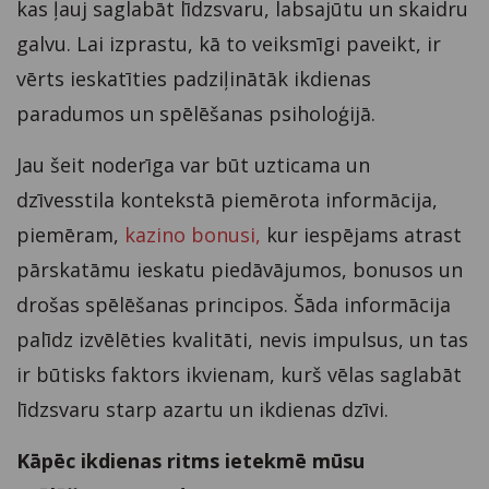
kas ļauj saglabāt līdzsvaru, labsajūtu un skaidru
galvu. Lai izprastu, kā to veiksmīgi paveikt, ir
vērts ieskatīties padziļinātāk ikdienas
paradumos un spēlēšanas psiholoģijā.
Jau šeit noderīga var būt uzticama un
dzīvesstila kontekstā piemērota informācija,
piemēram,
kazino bonusi,
kur iespējams atrast
pārskatāmu ieskatu piedāvājumos, bonusos un
drošas spēlēšanas principos. Šāda informācija
palīdz izvēlēties kvalitāti, nevis impulsus, un tas
ir būtisks faktors ikvienam, kurš vēlas saglabāt
līdzsvaru starp azartu un ikdienas dzīvi.
Kāpēc ikdienas ritms ietekmē mūsu