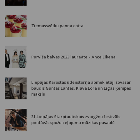
Ziemassvētku panna cotta
Purvīša balvas 2023 laureāte – Ance Eikena
Liepājas Karostas ūdenstorņa apmeklētāji šovasar
baudīs Guntas Lantes, Klāva Lora un Līgas Ķempes
mākslu
31.Liepājas Starptautiskais zvaigžņu festivāls
piedāvās spožu ceļojumu mūzikas pasaulē