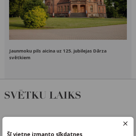
Jaunmoku pils aicina uz 125. jubilejas Dārza
svētkiem
Par mums
Kontakti
Šī vietne izmanto sīkdatnes