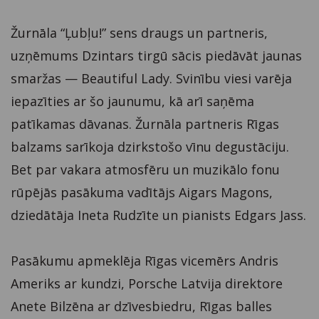
Žurnāla “Ļubļu!” sens draugs un partneris,
uzņēmums Dzintars tirgū sācis piedāvāt jaunas
smaržas — Beautiful Lady. Svinību viesi varēja
iepazīties ar šo jaunumu, kā arī saņēma
patīkamas dāvanas. Žurnāla partneris Rīgas
balzams sarīkoja dzirkstošo vīnu degustāciju.
Bet par vakara atmosfēru un muzikālo fonu
rūpējās pasākuma vadītājs Aigars Magons,
dziedātāja Ineta Rudzīte un pianists Edgars Jass.
Pasākumu apmeklēja Rīgas vicemērs Andris
Ameriks ar kundzi, Porsche Latvija direktore
Anete Bilzēna ar dzīvesbiedru, Rīgas balles