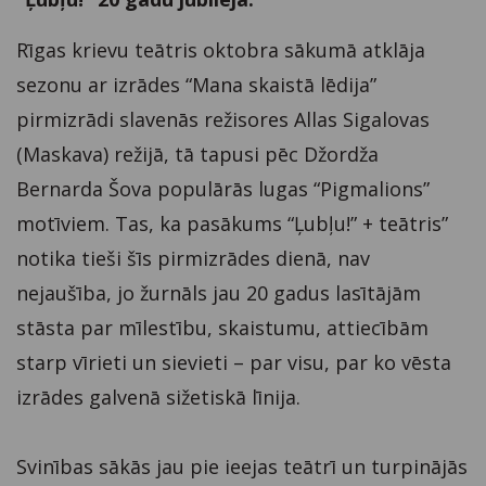
Rīgas krievu teātris oktobra sākumā atklāja
sezonu ar izrādes “Mana skaistā lēdija”
pirmizrādi slavenās režisores Allas Sigalovas
(Maskava) režijā, tā tapusi pēc Džordža
Bernarda Šova populārās lugas “Pigmalions”
motīviem. Tas, ka pasākums “Ļubļu!” + teātris”
notika tieši šīs pirmizrādes dienā, nav
nejaušība, jo žurnāls jau 20 gadus lasītājām
stāsta par mīlestību, skaistumu, attiecībām
starp vīrieti un sievieti – par visu, par ko vēsta
izrādes galvenā sižetiskā līnija.
Svinības sākās jau pie ieejas teātrī un turpinājās