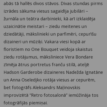
abās tā hallēs divos stāvos. Divas stundas pirms
izrādes sākuma viesus sagaidīja jubilāri –
žurnāla un teātra darbinieki, kā arī izklaidēja
uzaicinātie meistari – ziedu meitenes un
dziedātāji, mākslinieki un parfimēri, cepurīšu
dizaineri un mūziķi. Vakara viesi kopā ar
floristiem no One Bouquet veidoja skaistus
ziedu rotājumus, māksliniece Vera Bondare
zīmēja ātrus portretus franču stilā, ateljē
Hadson Garderobe dizaineres Nadežda Ignatāne
un Anna Oseledjko rotāja viesus ar cepurēm,
bet fotogrāfs Aleksandrs Maļinovskis
improvizētā “Retro fotosalonā” iemūžināja tos
fotogrāfijās piemiņai.