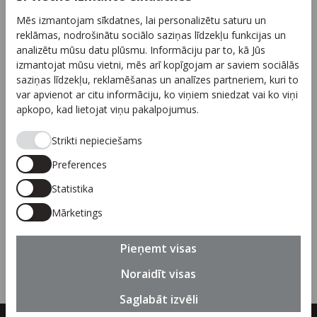
Reklāma
Mēs izmantojam sīkdatnes, lai personalizētu saturu un
Arhīvs
reklāmas, nodrošinātu sociālo saziņas līdzekļu funkcijas un
Sadarbība
analizētu mūsu datu plūsmu. Informāciju par to, kā Jūs
izmantojat mūsu vietni, mēs arī kopīgojam ar saviem sociālās
Autortiesības
saziņas līdzekļu, reklamēšanas un analīzes partneriem, kuri to
Privātuma politika
var apvienot ar citu informāciju, ko viņiem sniedzat vai ko viņi
apkopo, kad lietojat viņu pakalpojumus.
Seko mums
Strikti nepieciešams
Preferences
Statistika
Piesakies jaunumiem
Mārketings
Pieteikties
Pieņemt visas
Noraidīt visas
Saglabāt izvēli