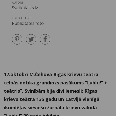
AUTORS
Svetkulaiks.lv
FOTO AUTORS
Publicitātes foto
17.oktobrī M.Čehova Rīgas krievu teātra
telpās notika grandiozs pasākums “Ļubļu!” +
teātris”. Svinībām bija divi iemesli: Rīgas
krievu teātra 135 gadu un Latvijā vienīgā
iknedēļas sieviešu žurnāla krievu valodā
“Ļubļu!” 20 gadu jubileja.