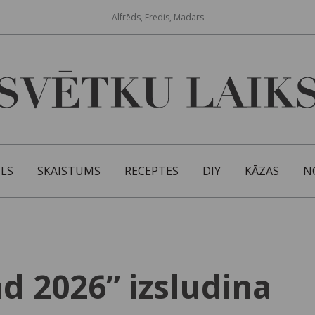
Alfrēds, Fredis, Madars
ILS
SKAISTUMS
RECEPTES
DIY
KĀZAS
N
 2026” izsludina