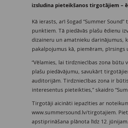
izsludina pieteikšanos tirgotājiem –
Kā ierasts, arī šogad “Summer Sound” t
punktiem. Tā piedāvās plašu ēdienu izv
dizaineru un amatnieku darinājumus, k
pakalpojumus kā, piemēram, pīrsings 
“Vēlamies, lai tirdzniecības zona būtu v
plašu piedāvājumu, savukārt tirgotājie
auditorijām. Tirdzniecības zona ir būt
interesentus pieteikties,” skaidro “Su
Tirgotāji aicināti iepazīties ar noteik
www.summersound.lv/tirgotajiem. Piete
apstiprināšana plānota līdz 12. jūnijam