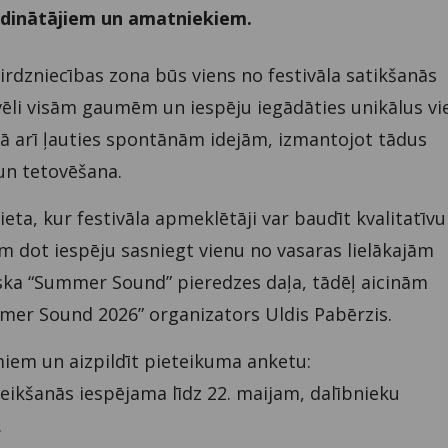
 ēdinātājiem un amatniekiem.
irdzniecības zona būs viens no festivāla satikšanās
ēli visām gaumēm un iespēju iegādāties unikālus vi
ā arī ļauties spontānām idejām, izmantojot tādus
un tetovēšana.
ieta, kur festivāla apmeklētāji var baudīt kvalitatīv
m dot iespēju sasniegt vienu no vasaras lielākajām
iska “Summer Sound” pieredzes daļa, tādēļ aicinām
mmer Sound 2026” organizators Uldis Pabērzis.
umiem un aizpildīt pieteikuma anketu:
ikšanās iespējama līdz 22. maijam, dalībnieku
.