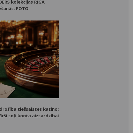
ERS kolekcijas RĪGA
ešanās. FOTO
drošība tiešsaistes kazino:
ārši soļi konta aizsardzībai