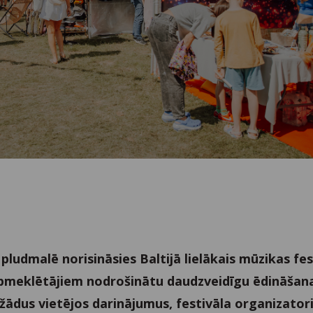
 pludmalē norisināsies Baltijā lielākais mūzikas fes
apmeklētājiem nodrošinātu daudzveidīgu ēdināšan
žādus vietējos darinājumus, festivāla organizator