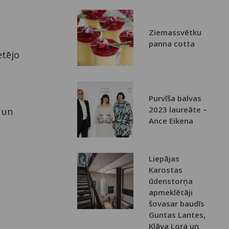
Ziemassvētku
panna cotta
etējo
Purvīša balvas
2023 laureāte –
u un
Ance Eikena
Liepājas
Karostas
ūdenstorņa
apmeklētāji
šovasar baudīs
Guntas Lantes,
Klāva Lora un