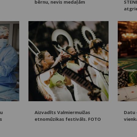
bērnu, nevis medaļām
STEND
atgri
šu
Aizvadīts Valmiermuižas
Datu 
s
etnomūzikas festivāls. FOTO
vienk