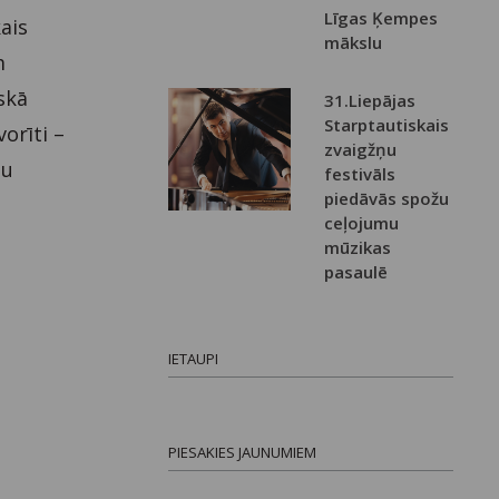
Līgas Ķempes
kais
mākslu
m
skā
31.Liepājas
Starptautiskais
orīti –
zvaigžņu
au
festivāls
piedāvās spožu
ceļojumu
mūzikas
pasaulē
IETAUPI
PIESAKIES JAUNUMIEM