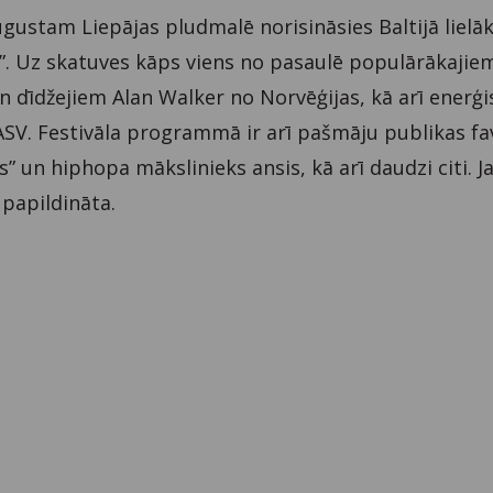
 augustam Liepājas pludmalē norisināsies Baltijā lielā
. Uz skatuves kāps viens no pasaulē populārākajie
 dīdžejiem Alan Walker no Norvēģijas, kā arī enerģi
SV. Festivāla programmā ir arī pašmāju publikas fav
” un hiphopa mākslinieks ansis, kā arī daudzi citi. J
papildināta.