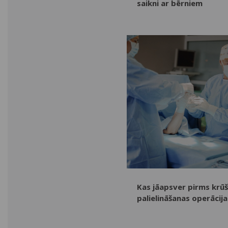
saikni ar bērniem
Kas jāapsver pirms krū
palielināšanas operācija