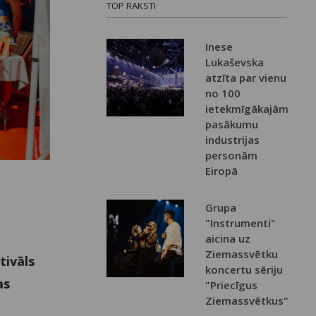
TOP RAKSTI
Inese
Lukaševska
atzīta par vienu
no 100
ietekmīgākajām
pasākumu
industrijas
personām
Eiropā
Grupa
"Instrumenti"
aicina uz
Ziemassvētku
tivāls
koncertu sēriju
as
"Priecīgus
Ziemassvētkus"
i