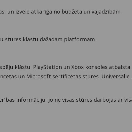
bas, un izvēle atkarīga no budžeta un vajadzībām.
ļu stūres klāstu dažādām platformām.
espēju klāstu. PlayStation un Xbox konsoles atbalsta
ncētās un Microsoft sertificētās stūres. Universālie
ības informāciju, jo ne visas stūres darbojas ar vi