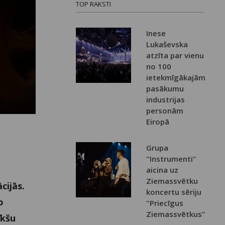
TOP RAKSTI
Inese
Lukaševska
atzīta par vienu
no 100
ietekmīgākajām
pasākumu
industrijas
personām
Eiropā
Grupa
"Instrumenti"
aicina uz
Ziemassvētku
cijās.
koncertu sēriju
o
"Priecīgus
Ziemassvētkus"
īkšu