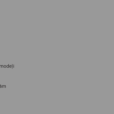
 modeļi
sām