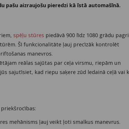
du pašu aizraujošu pieredzi kā īstā automašīnā.
eriem,
spēļu stūres
piedāvā 900 līdz 1080 grādu pagr
tūrēm. Šī funkcionalitāte ļauj precīzāk kontrolēt
driftošanas manevros.
ētājam reālas sajūtas par ceļa virsmu, riepām un
s sajutīsiet, kad riepu saķere zūd ledainā ceļā vai 
 priekšrocības:
res mehānisms ļauj veikt ļoti smalkus manevrus.