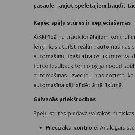
pasaulē, ļaujot spēlētājiem baudīt tā
Kāpēc spēļu stūres ir nepieciešamas
Atšķirībā no tradicionālajiem kontroli
leņķi, kas atbilst reālām automašīnas s
automašīnu, īpaši ātrajos līkumos vai 
Force feedback tehnoloģija nodod spēl
automašīnas uzvedību. Tas nozīmē, ka jū
automašīna sāk slīdēt ātrā līkumā.
Galvenās priekšrocības
Spēļu stūres piedāvā vairākas būtiskas
Precīzāka kontrole:
Analogais stū