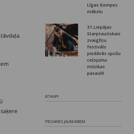
Līgas Ķempes
mākslu
31.Liepājas
Starptautiskais
tāvdaļa.
zvaigžņu
festivāls
piedāvās spožu
ceļojumu
jiem
mūzikas
pasaulē
IETAUPI
ši
 saķere
PIESAKIES JAUNUMIEM