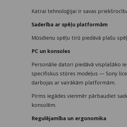
Katrai tehnoloģijai ir savas priekšrocī
Saderība ar spēļu platformām
Mūsdienu spēļu tirū piedāvā plašu spē
PC un konsoles
Personālie datori piedāvā visplašāko i
specifiskus stūres modeļus — Sony lice
darbojas ar vairākām platformām.
Pirms iegādes vienmēr pārbaudiet sader
konsolēm.
Regulējamība un ergonomika