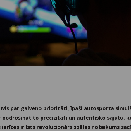
vis par galveno prioritāti, īpaši autosporta simulā
nodrošināt to precizitāti un autentisko sajūtu, k
s ierīces ir īsts revolucionārs spēles noteikums sac