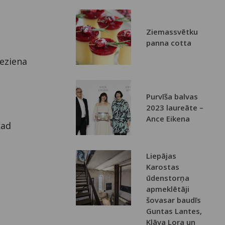
Ziemassvētku
panna cotta
ieziena
Purvīša balvas
2023 laureāte –
Ance Eikena
kad
Liepājas
Karostas
ūdenstorņa
apmeklētāji
šovasar baudīs
Guntas Lantes,
Klāva Lora un