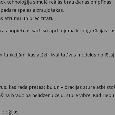
ck tehnoloģija simulē reālās braukšanas empfīdas.
 padara spēles aizraujošākas.
s ātrumu un precizitāti.
ras nopietnas sacīkšu aprīkojuma konfigurācijas sas
m funkcijām, kas atšķir kvalitatīvus modeļus no lēta
, kas rada pretestību un vibrācijas stūrē atbilsto
īna brauc pa nelīdzenu ceļu, stūre vibrē. Kad riepu
oloģijas: