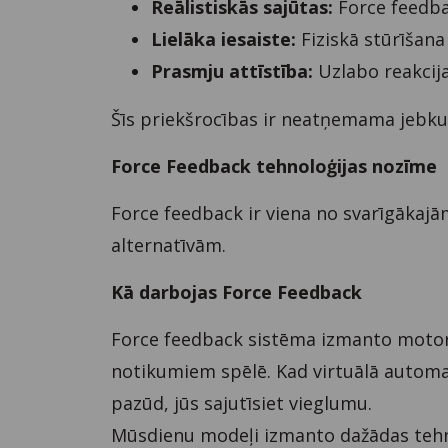
Reālistiskās sajūtas:
Force feedba
Lielāka iesaiste:
Fiziskā stūrīšana
Prasmju attīstība:
Uzlabo reakcija
Šīs priekšrocības ir neatņemama jebku
Force Feedback tehnoloģijas nozīme
Force feedback ir viena no svarīgākajā
alternatīvām.
Kā darbojas Force Feedback
Force feedback sistēma izmanto motorus
notikumiem spēlē. Kad virtuālā automaš
pazūd, jūs sajutīsiet vieglumu.
Mūsdienu modeļi izmanto dažādas tehn