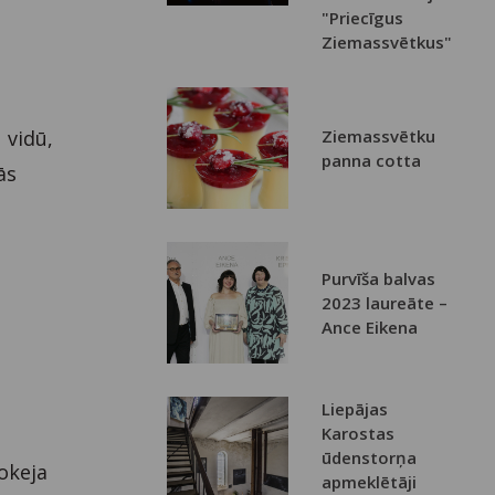
"Priecīgus
Ziemassvētkus"
 vidū,
Ziemassvētku
panna cotta
ās
Purvīša balvas
2023 laureāte –
Ance Eikena
Liepājas
Karostas
ūdenstorņa
okeja
apmeklētāji