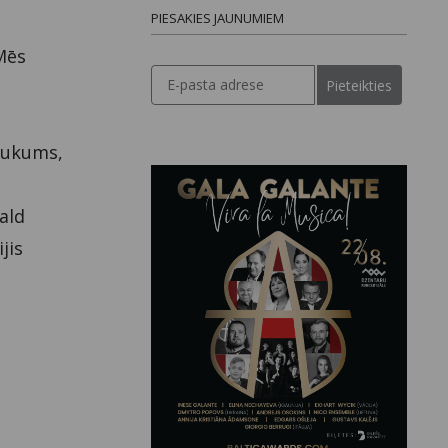
PIESAKIES JAUNUMIEM
 Mēs
Pieteikties
saukums,
ald
jis