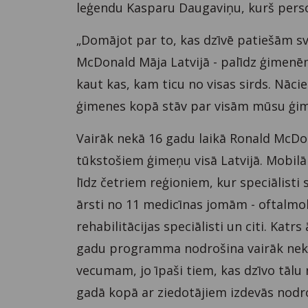
leģendu Kasparu Daugaviņu, kurš person
„Domājot par to, kas dzīvē patiešām sva
McDonald Māja Latvijā - palīdz ģimenēm 
kaut kas, kam ticu no visas sirds. Nācie
ģimenes kopā stāv par visām mūsu ģim
Vairāk nekā 16 gadu laikā Ronald McDona
tūkstošiem ģimeņu visā Latvijā. Mobilā 
līdz četriem reģioniem, kur speciālist
ārsti no 11 medicīnas jomām - oftalmol
rehabilitācijas speciālisti un citi. Kat
gadu programma nodrošina vairāk nekā
vecumam, jo īpaši tiem, kas dzīvo tālu 
gadā kopā ar ziedotājiem izdevās nodr