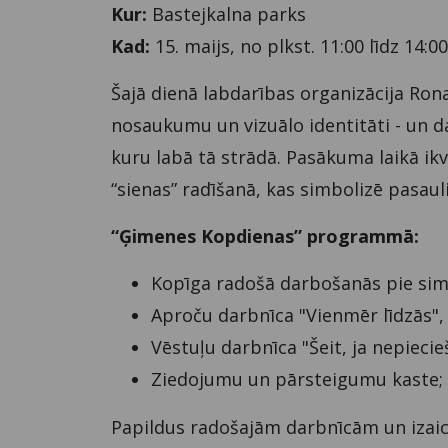
Kur:
Bastejkalna parks
Kad:
15. maijs, no plkst. 11:00 līdz 14:0
Šajā dienā labdarības organizācija Ro
nosaukumu un vizuālo identitāti - un da
kuru labā tā strādā. Pasākuma laikā ik
“sienas” radīšanā, kas simbolizē pasauli
“Ģimenes Kopdienas” programmā:
Kopīga radošā darbošanās pie sim
Aproču darbnīca "Vienmēr līdzās",
Vēstuļu darbnīca "Šeit, ja nepieci
Ziedojumu un pārsteigumu kaste;
Papildus radošajām darbnīcām un izaici