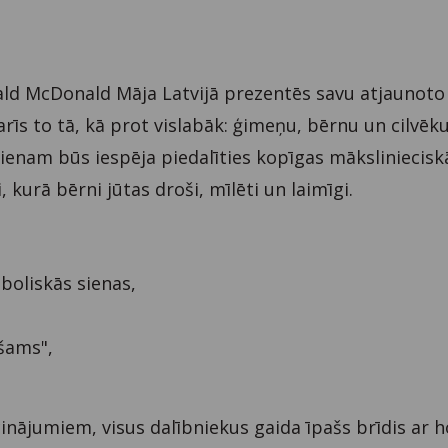
0
nald McDonald Māja Latvijā prezentēs savu atjaunoto
rīs to tā, kā prot vislabāk: ģimeņu, bērnu un cilvēku
vienam būs iespēja piedalīties kopīgas māksliniecisk
, kurā bērni jūtas droši, mīlēti un laimīgi.
boliskās sienas,
ešams",
nājumiem, visus dalībniekus gaida īpašs brīdis ar h