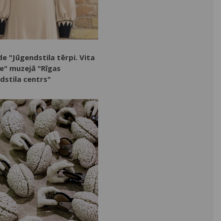
de "Jūgendstila tērpi. Vita
re" muzejā "Rīgas
dstila centrs"