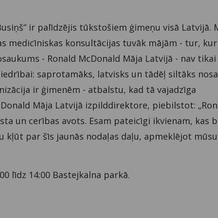
siņš” ir palīdzējis tūkstošiem ģimeņu visā Latvijā.
 medicīniskas konsultācijas tuvāk mājām - tur, kur
nosaukums - Ronald McDonald Māja Latvijā - nav tikai
abiedrībai: saprotamāks, latvisks un tādēļ siltāks no
izācija ir ģimenēm - atbalstu, kad tā vajadzīga
onald Māja Latvijā izpilddirektore, piebilstot: „Ron
sta un cerības avots. Esam pateicīgi ikvienam, kas bi
ju kļūt par šīs jaunās nodaļas daļu, apmeklējot mūsu
00 līdz 14:00 Bastejkalna parkā.