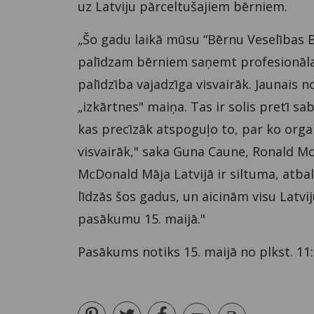
uz Latviju pārceltušajiem bērniem.
„Šo gadu laikā mūsu “Bērnu Veselības Bu
palīdzam bērniem saņemt profesionālas
palīdzība vajadzīga visvairāk. Jaunais 
„izkārtnes" maiņa. Tas ir solis pretī s
kas precīzāk atspoguļo to, par ko organ
visvairāk," saka Guna Caune, Ronald McD
McDonald Māja Latvijā ir siltuma, atbal
līdzās šos gadus, un aicinām visu Latvi
pasākumu 15. maijā."
Pasākums notiks 15. maijā no plkst. 11: