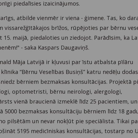
īgi piedalīsies izaicinājumos.
rīgs, atbilde vienmēr ir viena - ģimene. Tas, ko dar
vissarežģītākajos brīžos, rūpējoties par bērnu vesel
t 15. maijā, piedaloties un ziedojot. Parādīsim, ka La
enēm!" - saka Kaspars Daugaviņš.
ld Māja Latvijā ir kļuvusi par īstu atbalsta pīlāru
klīnika “Bērnu Veselības Busiņš” katru nedēļu dodas 
i sniedz bērniem bezmaksas konsultācijas. Projektā p
ogi, optometristi, bērnu neirologi, alergologi,
rs ārsts vienā braucienā izmeklē līdz 25 pacientiem, u
 5000 bezmaksas konsultāciju bērniem līdz 18 gad
no pilsētām un nevar nokļūt pie speciālista. Tikai p
ošināt 5195 medicīniskas konsultācijas, tostarp no 