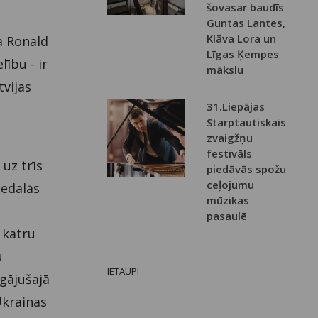
šovasar baudīs
Guntas Lantes,
Klāva Lora un
a Ronald
Līgas Ķempes
ību - ir
mākslu
tvijas
31.Liepājas
Starptautiskais
zvaigžņu
festivāls
uz trīs
piedāvās spožu
ceļojumu
iedalās
mūzikas
pasaulē
n katru
u
IETAUPI
agājušajā
Ukrainas