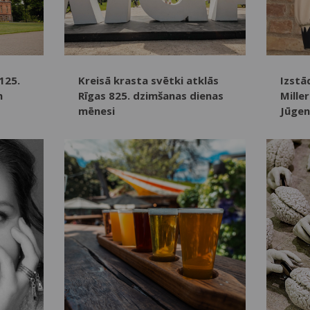
125.
Kreisā krasta svētki atklās
Izstā
m
Rīgas 825. dzimšanas dienas
Mille
mēnesi
Jūgen