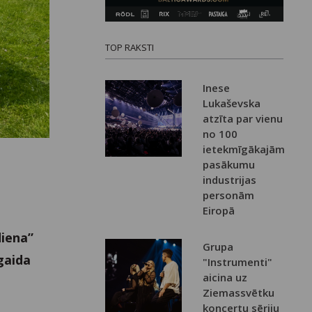
TOP RAKSTI
Inese
Lukaševska
atzīta par vienu
no 100
ietekmīgākajām
pasākumu
industrijas
personām
Eiropā
diena”
Grupa
gaida
"Instrumenti"
aicina uz
Ziemassvētku
koncertu sēriju