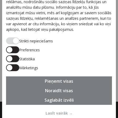
reklāmas, nodrošinātu sociālo saziņas līdzekļu funkcijas un
Sadarbība
analizētu mūsu datu plūsmu. Informāciju par to, kā Jūs
izmantojat mūsu vietni, mēs arī kopīgojam ar saviem sociālās
Autortiesības
saziņas līdzekļu, reklamēšanas un analīzes partneriem, kuri to
Privātuma politika
var apvienot ar citu informāciju, ko viņiem sniedzat vai ko viņi
apkopo, kad lietojat viņu pakalpojumus.
Seko mums
Strikti nepieciešams
Preferences
Statistika
Piesakies jaunumiem
Mārketings
Pieteikties
Pieņemt visas
Noraidīt visas
Saglabāt izvēli
© 2026 SIA "Linguanet" visas tiesības paturētas. Bez iepriekšējas
Lasīt vairāk
→
saskaņošanas satura pārpublicēšana aizliegta.