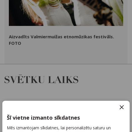
Aizvadīts Valmiermuižas etnomūzikas festivāls.
FOTO
Par mums
Kontakti
Šī vietne izmanto sīkdatnes
Reklāma
Mēs izmantojam sīkdatnes, lai personalizētu saturu un
Arhīvs