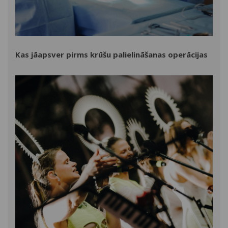
Kas jāapsver pirms krūšu palielināšanas operācijas