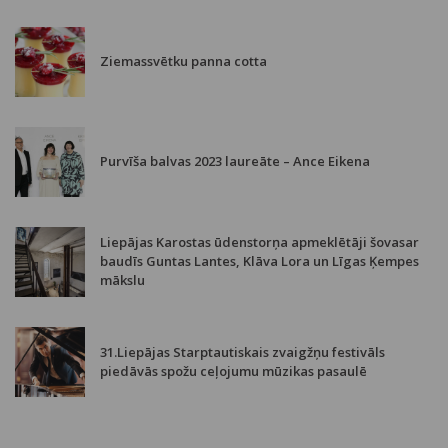
Ziemassvētku panna cotta
Purvīša balvas 2023 laureāte – Ance Eikena
Liepājas Karostas ūdenstorņa apmeklētāji šovasar
baudīs Guntas Lantes, Klāva Lora un Līgas Ķempes
mākslu
31.Liepājas Starptautiskais zvaigžņu festivāls
piedāvās spožu ceļojumu mūzikas pasaulē