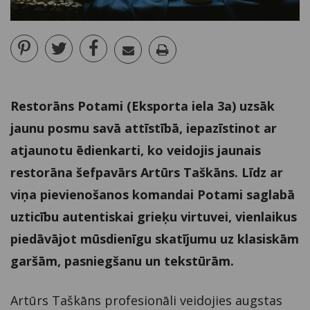
Restorāns Potami (Eksporta iela 3a) uzsāk
jaunu posmu savā attīstībā, iepazīstinot ar
atjaunotu ēdienkarti, ko veidojis jaunais
restorāna šefpavārs Artūrs Taškāns. Līdz ar
viņa pievienošanos komandai Potami saglabā
uzticību autentiskai grieķu virtuvei, vienlaikus
piedāvājot mūsdienīgu skatījumu uz klasiskām
garšām, pasniegšanu un tekstūrām.
Artūrs Taškāns profesionāli veidojies augstas