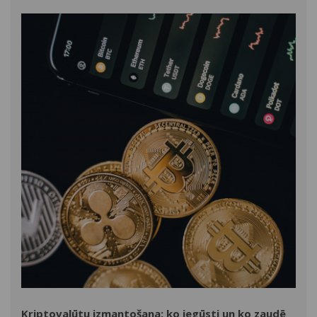
Kriptovalūtu izmantošana: ko iegūsti un ko zaudē