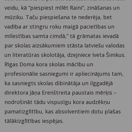
veidu, kā “piespiest mīlēt Raini”, zināšanas un
mūziku. Taču piespiešana te nederēja, bet
vadība ar stingru roku maigā pacietības un
mīlestības samta cimdā,” tā grāmatas ievadā
par skolas aizsākumiem stāsta latviešu valodas
un literatūras skolotāja, dzejniece Iveta Šimkus.
Rīgas Doma kora skolas mācību un
profesionālie sasniegumi ir apliecinājums tam,
ka sasniegts skolas dibinātāja un ilggadējā
direktora Jāņa Erenštreita paustais mērķis –
nodrošināt tādu vispusīgu kora audzēkņu
pamatizglītību, kas absolventiem dotu plašas
tālākizglītības iespējas.