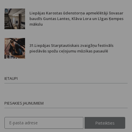
Liepājas Karostas ūdenstorņa apmeklētāji šovasar
baudīs Guntas Lantes, Klāva Lora un Līgas Ķempes
mākslu
31.Liepājas Starptautiskais zvaigžņu festivāls
piedāvās spožu ceļojumu mūzikas pasaulē
IETAUPI
PIESAKIES JAUNUMIEM
Pieteikties