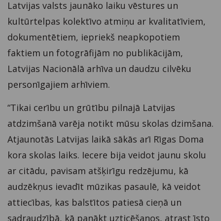
Latvijas valsts jaunāko laiku vēstures un
kultūrtelpas kolektīvo atmiņu ar kvalitatīviem,
dokumentētiem, iepriekš neapkopotiem
faktiem un fotogrāfijām no publikācijām,
Latvijas Nacionālā arhīva un daudzu cilvēku
personīgajiem arhīviem.
“Tikai cerību un grūtību pilnajā Latvijas
atdzimšanā varēja notikt mūsu skolas dzimšana.
Atjaunotās Latvijas laikā sākās arī Rīgas Doma
kora skolas laiks. Iecere bija veidot jaunu skolu
ar citādu, pavisam atšķirīgu redzējumu, kā
audzēkņus ievadīt mūzikas pasaulē, kā veidot
attiecības, kas balstītos patiesā cieņā un
sadraudzībā, kā panākt uzticēšanos, atrast īsto