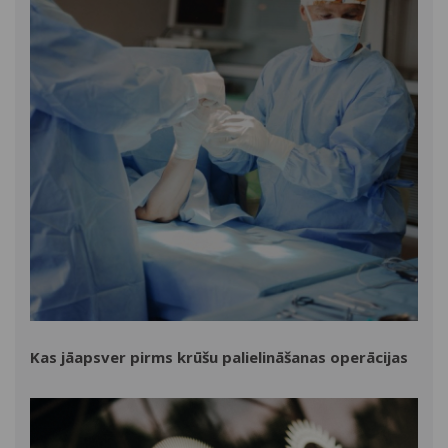
Kas jāapsver pirms krūšu palielināšanas operācijas