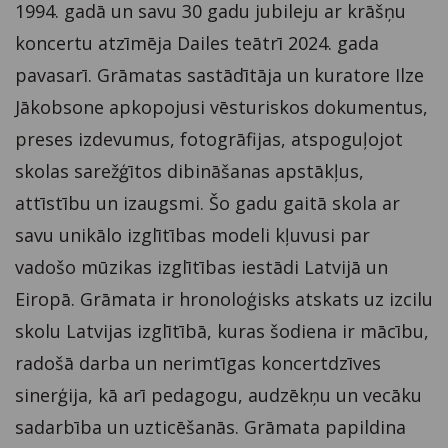
1994. gadā un savu 30 gadu jubileju ar krāšņu
koncertu atzīmēja Dailes teātrī 2024. gada
pavasarī. Grāmatas sastādītāja un kuratore Ilze
Jākobsone apkopojusi vēsturiskos dokumentus,
preses izdevumus, fotogrāfijas, atspoguļojot
skolas sarežģītos dibināšanas apstākļus,
attīstību un izaugsmi. Šo gadu gaitā skola ar
savu unikālo izglītības modeli kļuvusi par
vadošo mūzikas izglītības iestādi Latvijā un
Eiropā. Grāmata ir hronoloģisks atskats uz izcilu
skolu Latvijas izglītībā, kuras šodiena ir mācību,
radošā darba un nerimtīgas koncertdzīves
sinerģija, kā arī pedagogu, audzēkņu un vecāku
sadarbība un uzticēšanās. Grāmata papildina