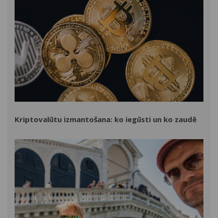
Kriptovalūtu izmantošana: ko iegūsti un ko zaudē