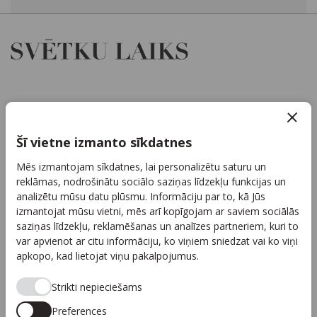
Par mums
Kontakti
Šī vietne izmanto sīkdatnes
Reklāma
Mēs izmantojam sīkdatnes, lai personalizētu saturu un
Arhīvs
reklāmas, nodrošinātu sociālo saziņas līdzekļu funkcijas un
Sadarbība
analizētu mūsu datu plūsmu. Informāciju par to, kā Jūs
izmantojat mūsu vietni, mēs arī kopīgojam ar saviem sociālās
Autortiesības
saziņas līdzekļu, reklamēšanas un analīzes partneriem, kuri to
Privātuma politika
var apvienot ar citu informāciju, ko viņiem sniedzat vai ko viņi
apkopo, kad lietojat viņu pakalpojumus.
Seko mums
Strikti nepieciešams
Preferences