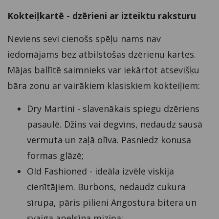
Kokteiļkartē - dzērieni ar izteiktu raksturu
Neviens sevi cienošs spēļu nams nav
iedomājams bez atbilstošas dzērienu kartes.
Mājas ballītē saimnieks var iekārtot atsevišķu
bāra zonu ar vairākiem klasiskiem kokteiļiem:
Dry Martini - slavenākais spiegu dzēriens
pasaulē. Džins vai degvīns, nedaudz sausā
vermuta un zaļā olīva. Pasniedz konusa
formas glāzē;
Old Fashioned - ideāla izvēle viskija
cienītājiem. Burbons, nedaudz cukura
sīrupa, pāris pilieni Angostura bitera un
svaiga apelsīna miziņa;