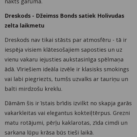
nakts garumā.
Dreskods - Džeimss Bonds satiek Holivudas
zelta laikmetu
Dreskods nav tikai stāsts par atmosfēru - tā ir
iespēja visiem klātesošajiem saposties un uz
vienu vakaru iejusties aukstasinīga spēlmaņa
ādā. Vīriešiem ideāla izvēle ir klasisks smokings
vai labi piegriezts, tumšs uzvalks ar tauriņu un
balti mirdzošu kreklu.
Dāmām šis ir īstais brīdis izvilkt no skapja garās
vakarkleitas vai elegantus kokteiļtērpus. Grezni
matu rotājumi, pērļu kaklarotas, zīda cimdi un
sarkana lūpu krāsa būs tieši laikā.