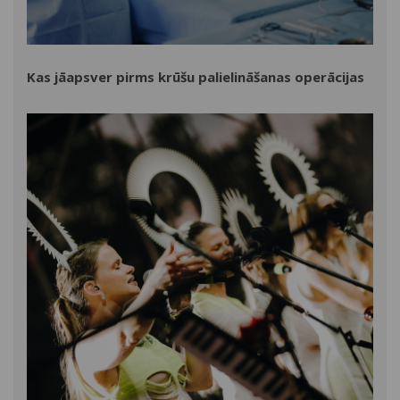
Kas jāapsver pirms krūšu palielināšanas operācijas