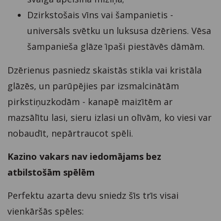
Dzirkstošais vīns vai šampanietis -
universāls svētku un luksusa dzēriens. Vēsa
šampanieša glāze īpaši piestāvēs dāmām.
Dzērienus pasniedz skaistās stikla vai kristāla
glāzēs, un parūpējies par izsmalcinātām
pirkstiņuzkodām - kanapē maizītēm ar
mazsālītu lasi, sieru izlasi un olīvām, ko viesi var
nobaudīt, nepārtraucot spēli.
Kazino vakars nav iedomājams bez
atbilstošām spēlēm
Perfektu azarta devu sniedz šīs trīs visai
vienkāršās spēles: