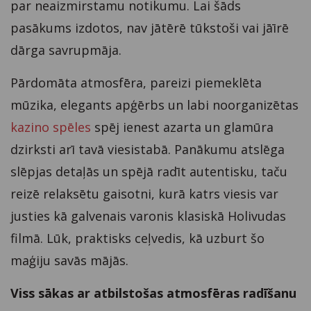
par neaizmirstamu notikumu. Lai šāds
pasākums izdotos, nav jātērē tūkstoši vai jāīrē
dārga savrupmāja.
Pārdomāta atmosfēra, pareizi piemeklēta
mūzika, elegants apģērbs un labi noorganizētas
kazino spēles
spēj ienest azarta un glamūra
dzirksti arī tavā viesistabā. Panākumu atslēga
slēpjas detaļās un spējā radīt autentisku, taču
reizē relaksētu gaisotni, kurā katrs viesis var
justies kā galvenais varonis klasiskā Holivudas
filmā. Lūk, praktisks ceļvedis, kā uzburt šo
maģiju savās mājās.
Viss sākas ar atbilstošas atmosfēras radīšanu