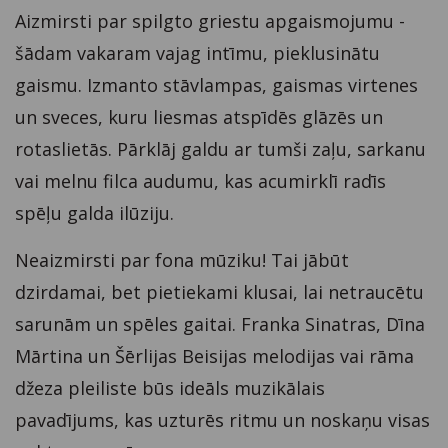
Aizmirsti par spilgto griestu apgaismojumu -
šādam vakaram vajag intīmu, pieklusinātu
gaismu. Izmanto stāvlampas, gaismas virtenes
un sveces, kuru liesmas atspīdēs glāzēs un
rotaslietās. Pārklāj galdu ar tumši zaļu, sarkanu
vai melnu filca audumu, kas acumirklī radīs
spēļu galda ilūziju.
Neaizmirsti par fona mūziku! Tai jābūt
dzirdamai, bet pietiekami klusai, lai netraucētu
sarunām un spēles gaitai. Franka Sinatras, Dīna
Mārtina un Šērlijas Beisijas melodijas vai rāma
džeza pleiliste būs ideāls muzikālais
pavadījums, kas uzturēs ritmu un noskaņu visas