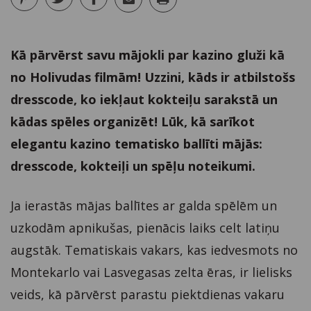
Kā pārvērst savu mājokli par kazino gluži kā
no Holivudas filmām! Uzzini, kāds ir atbilstošs
dresscode, ko iekļaut kokteiļu sarakstā un
kādas spēles organizēt! Lūk, kā sarīkot
elegantu kazino tematisko ballīti mājās:
dresscode, kokteiļi un spēļu noteikumi.
Ja ierastās mājas ballītes ar galda spēlēm un
uzkodām apnikušas, pienācis laiks celt latiņu
augstāk. Tematiskais vakars, kas iedvesmots no
Montekarlo vai Lasvegasas zelta ēras, ir lielisks
veids, kā pārvērst parastu piektdienas vakaru