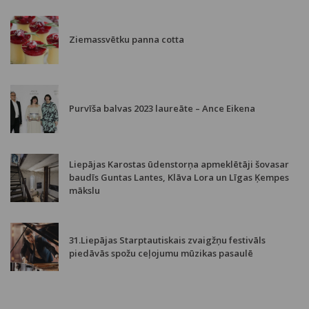
Ziemassvētku panna cotta
Purvīša balvas 2023 laureāte – Ance Eikena
Liepājas Karostas ūdenstorņa apmeklētāji šovasar
baudīs Guntas Lantes, Klāva Lora un Līgas Ķempes
mākslu
31.Liepājas Starptautiskais zvaigžņu festivāls
piedāvās spožu ceļojumu mūzikas pasaulē