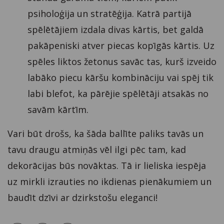
psiholoģija un stratēģija. Katrā partijā
spēlētājiem izdala divas kārtis, bet galdā
pakāpeniski atver piecas kopīgās kārtis. Uz
spēles liktos žetonus savāc tas, kurš izveido
labāko piecu kāršu kombināciju vai spēj tik
labi blefot, ka pārējie spēlētāji atsakās no
savām kārtīm.
Vari būt drošs, ka šāda ballīte paliks tavās un
tavu draugu atmiņās vēl ilgi pēc tam, kad
dekorācijas būs novāktas. Tā ir lieliska iespēja
uz mirkli izrauties no ikdienas pienākumiem un
baudīt dzīvi ar dzirkstošu eleganci!