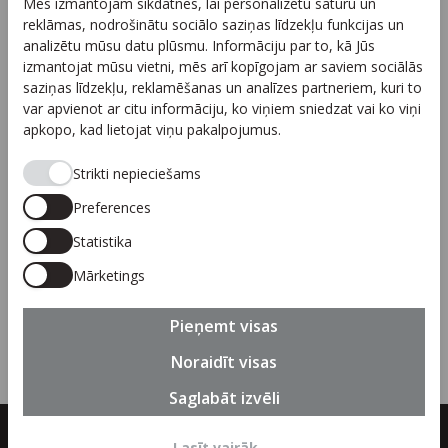
Mēs izmantojam sīkdatnes, lai personalizētu saturu un
Arhīvs
reklāmas, nodrošinātu sociālo saziņas līdzekļu funkcijas un
Sadarbība
analizētu mūsu datu plūsmu. Informāciju par to, kā Jūs
izmantojat mūsu vietni, mēs arī kopīgojam ar saviem sociālās
Autortiesības
saziņas līdzekļu, reklamēšanas un analīzes partneriem, kuri to
Privātuma politika
var apvienot ar citu informāciju, ko viņiem sniedzat vai ko viņi
apkopo, kad lietojat viņu pakalpojumus.
Seko mums
Strikti nepieciešams
Preferences
Statistika
Piesakies jaunumiem
Mārketings
Pieteikties
Pieņemt visas
Noraidīt visas
Saglabāt izvēli
© 2026 SIA "Linguanet" visas tiesības paturētas. Bez iepriekšējas
Lasīt vairāk
→