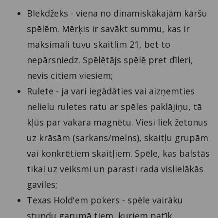
Blekdžeks - viena no dinamiskākajām kāršu
spēlēm. Mērķis ir savākt summu, kas ir
maksimāli tuvu skaitlim 21, bet to
nepārsniedz. Spēlētājs spēlē pret dīleri,
nevis citiem viesiem;
Rulete - ja vari iegādāties vai aizņemties
nelielu ruletes ratu ar spēles paklājiņu, tā
kļūs par vakara magnētu. Viesi liek žetonus
uz krāsām (sarkans/melns), skaitļu grupām
vai konkrētiem skaitļiem. Spēle, kas balstās
tikai uz veiksmi un parasti rada vislielākās
gaviles;
Texas Hold'em pokers - spēle vairāku
stundu garumā tiem, kuriem patīk