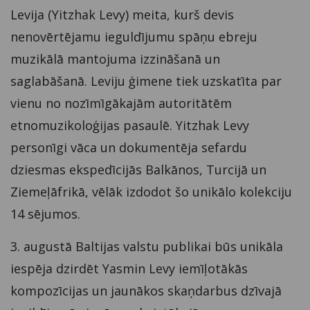
Levija (Yitzhak Levy) meita, kurš devis
nenovērtējamu ieguldījumu spāņu ebreju
muzikālā mantojuma izzināšanā un
saglabāšanā. Leviju ģimene tiek uzskatīta par
vienu no nozīmīgākajām autoritātēm
etnomuzikoloģijas pasaulē. Yitzhak Levy
personīgi vāca un dokumentēja sefardu
dziesmas ekspedīcijās Balkānos, Turcijā un
Ziemeļāfrikā, vēlāk izdodot šo unikālo kolekciju
14 sējumos.
3. augustā Baltijas valstu publikai būs unikāla
iespēja dzirdēt Yasmin Levy iemīļotākās
kompozīcijas un jaunākos skaņdarbus dzīvajā