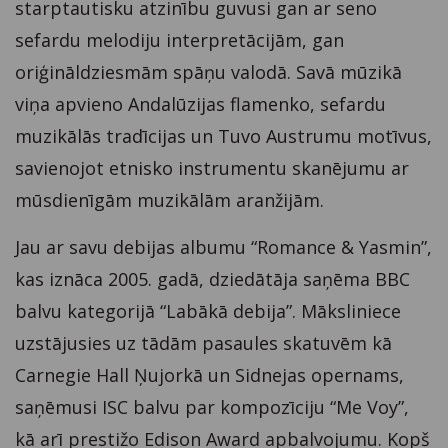
starptautisku atzinību guvusi gan ar seno
sefardu melodiju interpretācijām, gan
oriģināldziesmām spāņu valodā. Savā mūzikā
viņa apvieno Andalūzijas flamenko, sefardu
muzikālās tradīcijas un Tuvo Austrumu motīvus,
savienojot etnisko instrumentu skanējumu ar
mūsdienīgām muzikālām aranžijām.
Jau ar savu debijas albumu “Romance & Yasmin”,
kas iznāca 2005. gadā, dziedātāja saņēma BBC
balvu kategorijā “Labākā debija”. Māksliniece
uzstājusies uz tādām pasaules skatuvēm kā
Carnegie Hall Ņujorkā un Sidnejas opernams,
saņēmusi ISC balvu par kompozīciju “Me Voy”,
kā arī prestižo Edison Award apbalvojumu. Kopš