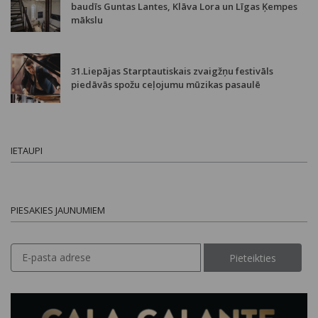
baudīs Guntas Lantes, Klāva Lora un Līgas Ķempes
mākslu
31.Liepājas Starptautiskais zvaigžņu festivāls
piedāvās spožu ceļojumu mūzikas pasaulē
IETAUPI
PIESAKIES JAUNUMIEM
Pieteikties