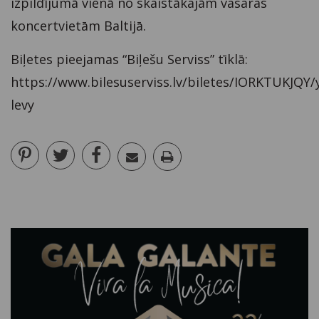
izpildījumā vienā no skaistākajām vasaras
koncertvietām Baltijā.
Biļetes pieejamas “Biļešu Serviss” tīklā:
https://www.bilesuserviss.lv/biletes/IORKTUKJQY/
levy