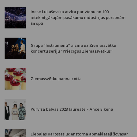
Inese Lukaševska atzīta par vienu no 100
ietekmīgākajām pasākumu industrijas personām
Eiropā
Grupa "Instrumenti" aicina uz Ziemassvētku
koncertu sēriju "Priecīgus Ziemassvētkus"
Ziemassvētku panna cotta
Purvīša balvas 2023 laureāte – Ance Eikena
Liepājas Karostas ūdenstorņa apmeklētāji šovasar