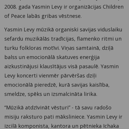
2008. gada Yasmin Levy ir organizācijas Children
of Peace labās gribas vēstnese.
Yasmin Levy mūzikā organiski savijas viduslaiku
sefardu muzikālās tradīcijas, flamenko ritmi un
turku folkloras motīvi. Viņas samtainā, dziļā
balss un emocionālā skatuves enerģija
aizkustinājusi klausītājus visā pasaulē. Yasmin
Levy koncerti vienmēr pārvēršas dziļi
emocionālā pieredzē, kurā savijas kaislība,
smeldze, spēks un izsmalcināta lirika.
“Mūzikā atdzīvināt vēsturi” - tā savu radošo
misiju raksturo pati māksliniece. Yasmin Levy ir
izcilā komponista, kantora un pētnieka Ichaka