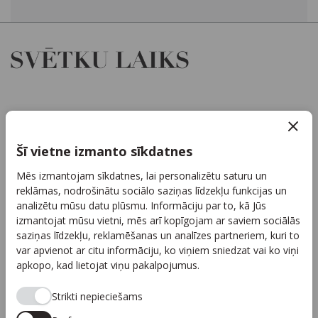
Par mums
Kontakti
Šī vietne izmanto sīkdatnes
Reklāma
Mēs izmantojam sīkdatnes, lai personalizētu saturu un
Arhīvs
reklāmas, nodrošinātu sociālo saziņas līdzekļu funkcijas un
Sadarbība
analizētu mūsu datu plūsmu. Informāciju par to, kā Jūs
izmantojat mūsu vietni, mēs arī kopīgojam ar saviem sociālās
Autortiesības
saziņas līdzekļu, reklamēšanas un analīzes partneriem, kuri to
Privātuma politika
var apvienot ar citu informāciju, ko viņiem sniedzat vai ko viņi
apkopo, kad lietojat viņu pakalpojumus.
Seko mums
Strikti nepieciešams