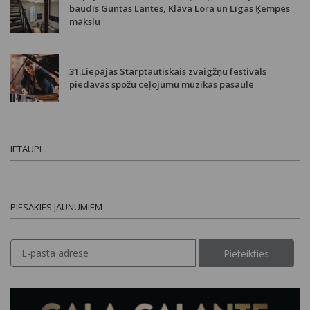
baudīs Guntas Lantes, Klāva Lora un Līgas Ķempes
mākslu
31.Liepājas Starptautiskais zvaigžņu festivāls
piedāvās spožu ceļojumu mūzikas pasaulē
IETAUPI
PIESAKIES JAUNUMIEM
Pieteikties