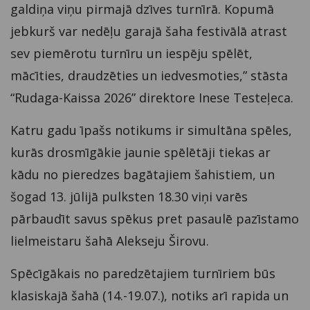
galdiņa viņu pirmajā dzīves turnīrā. Kopumā
jebkurš var nedēļu garajā šaha festivālā atrast
sev piemērotu turnīru un iespēju spēlēt,
mācīties, draudzēties un iedvesmoties,” stāsta
“Rudaga-Kaissa 2026” direktore Inese Testeļeca.
Katru gadu īpašs notikums ir simultāna spēles,
kurās drosmīgākie jaunie spēlētāji tiekas ar
kādu no pieredzes bagātajiem šahistiem, un
šogad 13. jūlijā pulksten 18.30 viņi varēs
pārbaudīt savus spēkus pret pasaulē pazīstamo
lielmeistaru šahā Alekseju Širovu.
Spēcīgākais no paredzētajiem turnīriem būs
klasiskajā šahā (14.-19.07.), notiks arī rapida un