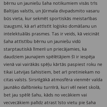
bērnu un jauniešu šaha notikumiem visās trīs
Baltijas valstīs, un Jūrmala divpadsmito vasaru
būs vieta, kur sekmēt sportiskās meistarības
izaugsmi, kā arī attīstīt loģisko domāšanu un
intelektuālās prasmes. Tas ir veids, kā veicināt
šaha attīstību bērnu un jauniešu vidū
starptautiskā līmenī un priecājamies, ka
daudziem jaunajiem spēlētājiem šī ir iespēja
vienā vai vairākās spēļu kārtās paspiest roku ne
tikai Latvijas šahistiem, bet arī pretiniekam no
citas valsts. Sirsnīgākā atmosfēra vienmēr valda
jaunāko dalībnieku turnīrā, kuri vēl neiet skolā,
bet jau spēlē šahu, kāds no vecākiem vai
vecvecākiem palīdz atrast īsto vietu pie šaha