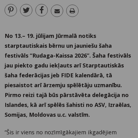
No 13.– 19. jūlijam Jūrmalā notiks
starptautiskais bērnu un jauniešu šaha
festivāls “Rudaga-Kaissa 2026”. Šaha festivāls
jau piekto gadu iekļauts arī Starptautiskās
šaha federācijas jeb FIDE kalendārā, tā
piesaistot arī ārzemju spēlētāju uzmanību.
Pirmo reizi tajā būs pārstāvēta delegācija no
Islandes, kā arī spēlēs šahisti no ASV, Izraēlas,
Somijas, Moldovas u.c. valstīm.
“Šis ir viens no nozīmīgākajiem ikgadējiem