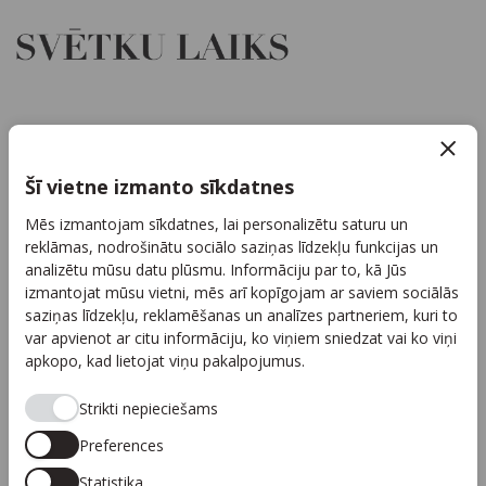
Par mums
Kontakti
Šī vietne izmanto sīkdatnes
Reklāma
Mēs izmantojam sīkdatnes, lai personalizētu saturu un
Arhīvs
reklāmas, nodrošinātu sociālo saziņas līdzekļu funkcijas un
Sadarbība
analizētu mūsu datu plūsmu. Informāciju par to, kā Jūs
izmantojat mūsu vietni, mēs arī kopīgojam ar saviem sociālās
Autortiesības
saziņas līdzekļu, reklamēšanas un analīzes partneriem, kuri to
Privātuma politika
var apvienot ar citu informāciju, ko viņiem sniedzat vai ko viņi
apkopo, kad lietojat viņu pakalpojumus.
Seko mums
Strikti nepieciešams
Preferences
Statistika