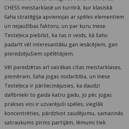
CHESS meistarklasē un turnīrā, kur klasiskā
šaha stratēģija apvienojas ar spēles elementiem
un nejaušības faktoru, un par kuru Inese
Testeļeca piebilst, ka tas ir veids, kā šahu
padarīt vēl interesantāku gan iesācējiem, gan
pieredzējušiem spēlētājiem.
Vēl paredzētas arī vairākas citas meistarklases,
piemēram, šaha jogas nodarbība, un Inese
Testeļeca ir pārliecinājusies, ka daudzi
dalībnieki to gaida katru gadu, jo pēc jogas
prakses viņi ir uzvarējuši spēles, vieglāk
koncentrēties, pārdzīvot zaudējumu, samazinās
satraukums pirms partijām, lēmumi tiek