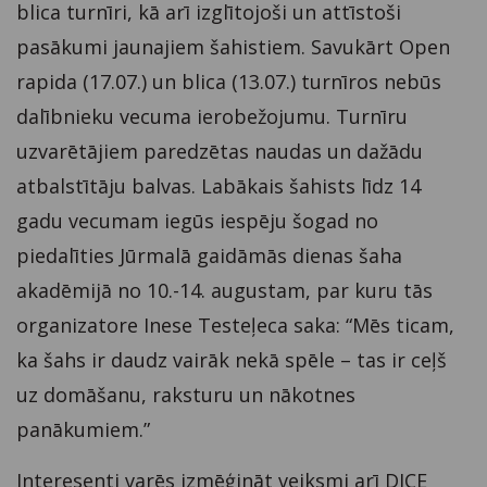
blica turnīri, kā arī izglītojoši un attīstoši
pasākumi jaunajiem šahistiem. Savukārt Open
rapida (17.07.) un blica (13.07.) turnīros nebūs
dalībnieku vecuma ierobežojumu. Turnīru
uzvarētājiem paredzētas naudas un dažādu
atbalstītāju balvas. Labākais šahists līdz 14
gadu vecumam iegūs iespēju šogad no
piedalīties Jūrmalā gaidāmās dienas šaha
akadēmijā no 10.-14. augustam, par kuru tās
organizatore Inese Testeļeca saka: “Mēs ticam,
ka šahs ir daudz vairāk nekā spēle – tas ir ceļš
uz domāšanu, raksturu un nākotnes
panākumiem.”
Interesenti varēs izmēģināt veiksmi arī DICE