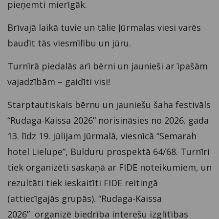
pieņemti mierīgāk.
Brīvajā laikā tuvie un tālie Jūrmalas viesi varēs
baudīt tās viesmīlību un jūru.
Turnīrā piedalās arī bērni un jaunieši ar īpašām
vajadzībām – gaidīti visi!
Starptautiskais bērnu un jauniešu šaha festivāls
“Rudaga-Kaissa 2026” norisināsies no 2026. gada
13. līdz 19. jūlijam Jūrmalā, viesnīcā “Semarah
hotel Lielupe”, Bulduru prospektā 64/68. Turnīri
tiek organizēti saskaņā ar FIDE noteikumiem, un
rezultāti tiek ieskaitīti FIDE reitingā
(attiecīgajās grupās). “Rudaga-Kaissa
2026” organizē biedrība interešu izglītības