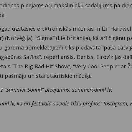
dienas pieejams arī mākslinieku sadalījums pa die
ba.
gad uzstāsies elektroniskās mūzikas milži “Hardwell
) (Norvēģija), “Sigma” (Lielbritānija), kā arī čigānu 
nu garumā apmeklētājiem tiks piedāvāta īpaša Latvij
gapūras Satīns”, reperi ansis, Deniss, Eirovīzijas da
ētais “The Big Bad Hit Show”, “Very Cool People” ar Ž
iti pašmāju un starptautiskie mūziķi.
s uz “Summer Sound” pieejamas: summersound.lv.
d.lv, kā arī festivāla sociālo tīklu profilos: Instagram,