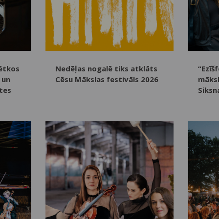
ētkos
Nedēļas nogalē tiks atklāts
“Ezīš
 un
Cēsu Mākslas festivāls 2026
māksl
tes
Siksn