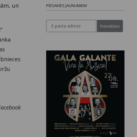
nām, un
PIESAKIES JAUNUMIEM
Pieteikties
”
panka
as
lībnieces
oržu
 Facebook