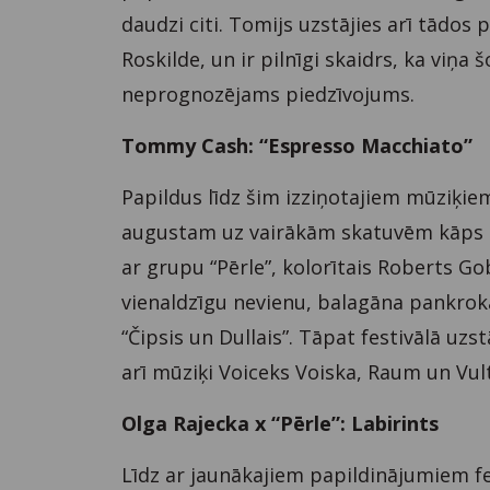
daudzi citi. Tomijs uzstājies arī tādos 
Roskilde, un ir pilnīgi skaidrs, ka viņ
neprognozējams piedzīvojums.
Tommy Cash: “Espresso Macchiato”
Papildus līdz šim izziņotajiem mūziķiem
augustam uz vairākām skatuvēm kāps a
ar grupu “Pērle”, kolorītais Roberts G
vienaldzīgu nevienu, balagāna pankroka
“Čipsis un Dullais”. Tāpat festivālā uzst
arī mūziķi Voiceks Voiska, Raum un Vul
Olga Rajecka x “Pērle”: Labirints
Līdz ar jaunākajiem papildinājumiem 