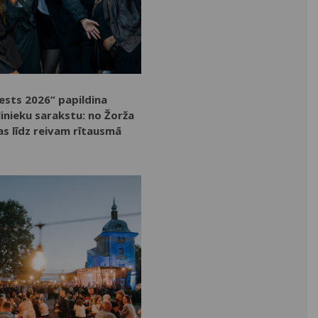
fests 2026” papildina
inieku sarakstu: no Žorža
as līdz reivam rītausmā