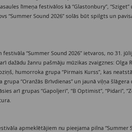
pasaules līmeņa festivālos kā “Glastonbury”, “Sziget”
a šovs “Summer Sound 2026” solās būt spilgts un pavi
 festivāla “Summer Sound 2026” ietvaros, no 31. jūlija
rī dažādu žanru pašmāju mūzikas zvaigznes: Olga R
obziņš, humorroka grupa “Pirmais Kurss”, kas neatst
 grupa “Oranžās Brīvdienas” un jaunā viļņa šlāgera
āsies arī grupas “Gapoljeri”, “B Optimist”, “Pidari”, “
tura.
festivāla apmeklētājiem nu pieejama pilna “Summer