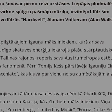
u šovasar pirmo reizi uzstāsies Liepājas pludmalē
virkne spilgtu pašmāju mūziķu, iezīmējot līdz šim
āvu līdzās “Hardwell”, Alanam Volkeram (Alan Walk
spilgtākajiem igauņu māksliniekiem, kurš ar savu
udīgo skatuves enerģiju iekarojis plašu starptautisk
 Tallinas rajonos, reperis savu Austrumeiropas estē
 fenomenā. Pērn Tomijs Kešs pārstāvēja Igauniju Eir
cchiato”, kas kļuva par vienu no straumētākajām ai
bojies ar tādām pasaules zvaigznēm kā Charli XCX, Di
n un somu Käärijä, kā arī citiem māksliniekiem. Viņa
ro”, “Zuccenberg”, “United by Music”, “Euroz Dollaz Ye