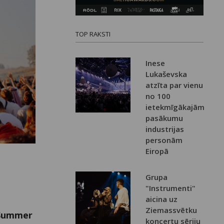
TOP RAKSTI
Inese
Lukaševska
atzīta par vienu
no 100
ietekmīgākajām
pasākumu
industrijas
personām
Eiropā
Grupa
"Instrumenti"
aicina uz
Ziemassvētku
“Summer
koncertu sēriju