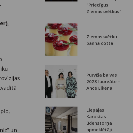
.
"Priecīgus
Ziemassvētkus"
er),
Ziemassvētku
panna cotta
o
tiku
Purvīša balvas
ovīzijas
2023 laureāte –
zvadītā
Ance Eikena
Liepājas
plo,
Karostas
ūdenstorņa
niz” un
apmeklētāji