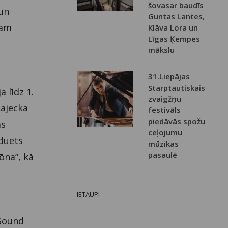
šovasar baudīs
 un
Guntas Lantes,
sam
Klāva Lora un
Līgas Ķempes
mākslu
31.Liepājas
Starptautiskais
 līdz 1.
zvaigžņu
ajecka
festivāls
piedāvās spožu
ās
ceļojumu
 duets
mūzikas
pasaulē
Zōna”, kā
IETAUPI
 Sound