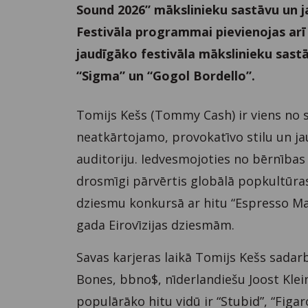
Sound 2026” mākslinieku sastāvu un ja
Festivāla programmai pievienojas arī 
jaudīgāko festivāla mākslinieku sast
“Sigma” un “Gogol Bordello”.
Tomijs Kešs (Tommy Cash) ir viens no 
neatkārtojamo, provokatīvo stilu un ja
auditoriju. Iedvesmojoties no bērnības
drosmīgi pārvērtis globālā popkultūras
dziesmu konkursā ar hitu “Espresso Ma
gada Eirovīzijas dziesmām.
Savas karjeras laikā Tomijs Kešs sadar
Bones, bbno$, nīderlandiešu Joost Klei
populārāko hitu vidū ir “Stubid”, “Figa