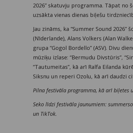
2026” skatuvju programma. Tāpat no šo
uzsākta vienas dienas biļešu tirdzniecī
Jau zināms, ka “Summer Sound 2026” šo
(Nīderlande), Alans Volkers (Alan Walker
grupa “Gogol Bordello” (ASV). Divu die
mūziķu izlase: “Bermudu Divstūris”, “Sin
“Tautumeitas”, kā arī Ralfa Eilanda kūr
Siksnu un reperi Ozolu, kā arī daudzi c
Pilna festivāla programma, kā arī biļete
Seko līdzi festivāla jaunumiem: summersoun
un TikTok.