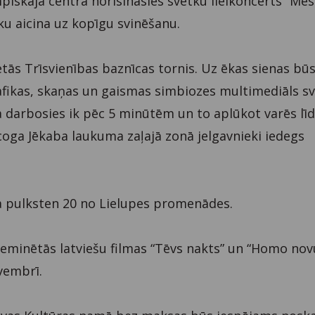
piskajā centrā norisināsies svētku lielkoncerts “Mē
eku aicina uz kopīgu svinēšanu.
ētās Trīsvienības baznīcas tornis. Uz ēkas sienas bū
afikas, skaņas un gaismas simbiozes multimediāls s
a darbosies ik pēc 5 minūtēm un to aplūkot varēs lī
oga Jēkaba laukuma zaļajā zonā jelgavnieki iedegs
a pulksten 20 no Lielupes promenādes.
pieminētās latviešu filmas “Tēvs nakts” un “Homo nov
vembrī.