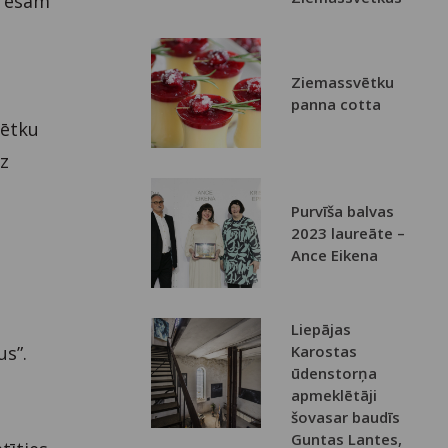
s esam
Ziemassvētku
s
panna cotta
vētku
dz
Purvīša balvas
2023 laureāte –
Ance Eikena
Liepājas
us”.
Karostas
ūdenstorņa
apmeklētāji
šovasar baudīs
Guntas Lantes,