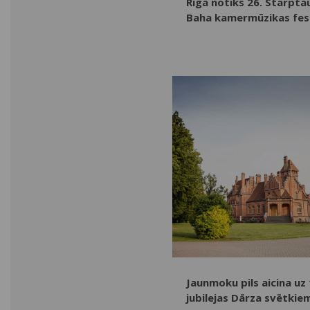
Rīgā notiks 26. Starpta
Baha kamermūzikas fes
Jaunmoku pils aicina uz 
jubilejas Dārza svētkie