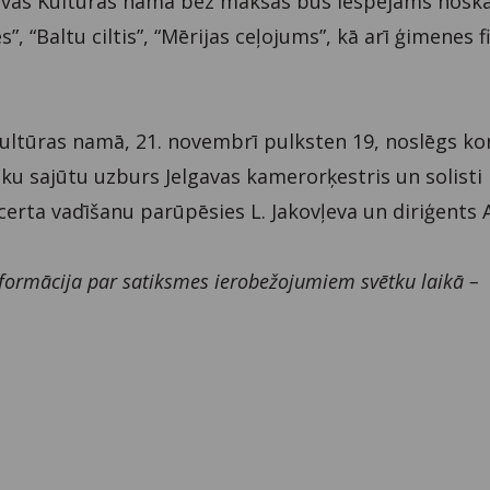
lgavas Kultūras namā bez maksas būs iespējams noska
, “Baltu ciltis”, “Mērijas ceļojums”, kā arī ģimenes 
ltūras namā, 21. novembrī pulksten 19, noslēgs ko
vētku sajūtu uzburs Jelgavas kamerorķestris un solisti 
oncerta vadīšanu parūpēsies L. Jakovļeva un diriģents 
ormācija par satiksmes ierobežojumiem svētku laikā –