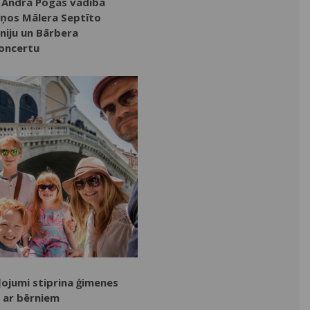
Andra Pogas vadībā
ņos Mālera Septīto
niju un Bārbera
koncertu
ļojumi stiprina ģimenes
i ar bērniem