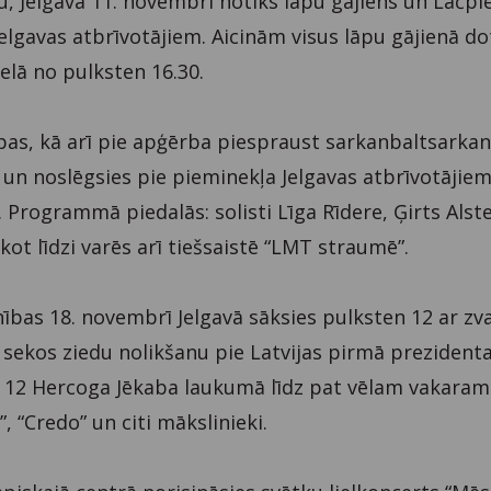
, Jelgavā 11. novembrī notiks lāpu gājiens un Lāčpl
Jelgavas atbrīvotājiem. Aicinām visus lāpu gājienā do
elā no pulksten 16.30.
lāpas, kā arī pie apģērba piespraust sarkanbaltsarka
0 un noslēgsies pie pieminekļa Jelgavas atbrīvotājiem
 Programmā piedalās: solisti Līga Rīdere, Ģirts Alst
ekot līdzi varēs arī tiešsaistē “LMT straumē”.
nības 18. novembrī Jelgavā sāksies pulksten 12 ar zv
 sekos ziedu nolikšanu pie Latvijas pirmā prezidenta
 12 Hercoga Jēkaba laukumā līdz pat vēlam vakaram
 “Credo” un citi mākslinieki.