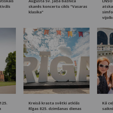
utiskais
Augustā Sv. Jāņa baznīcā
LNSO 
tivāls
skanēs koncertu cikls "Vasaras
atska
klasika"
simfo
vijol
125.
Kreisā krasta svētki atklās
Kā ce
m
Rīgas 825. dzimšanas dienas
saikn