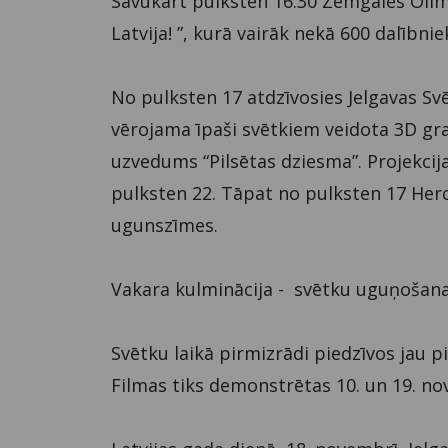
Savukārt pulksten 16.30 Zemgales Olim
Latvija! ”, kurā vairāk nekā 600 dalībni
No pulksten 17 atdzīvosies Jelgavas Sv
vērojama īpaši svētkiem veidota 3D gr
uzvedums “Pilsētas dziesma”. Projekcij
pulksten 22. Tāpat no pulksten 17 Herc
ugunszīmes.
Vakara kulminācija - svētku uguņošan
Svētku laikā pirmizrādi piedzīvos jau 
Filmas tiks demonstrētas 10. un 19. no