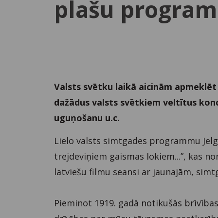
plašu progra
Valsts svētku laikā aicinām apmeklēt 
dažādus valsts svētkiem veltītus kon
uguņošanu u.c.
Lielo valsts simtgades programmu Jelg
trejdeviņiem gaismas lokiem...”, kas no
latviešu filmu seansi ar jaunajām, sim
Pieminot 1919. gadā notikušās brīvības