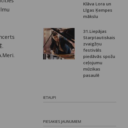
tīties
Klāva Lora un
filmu
Līgas Ķempes
mākslu
31.Liepājas
ncerts
Starptautiskais
zvaigžņu
Ē.
festivāls
A.Meri.
piedāvās spožu
ceļojumu
mūzikas
pasaulē
IETAUPI
PIESAKIES JAUNUMIEM