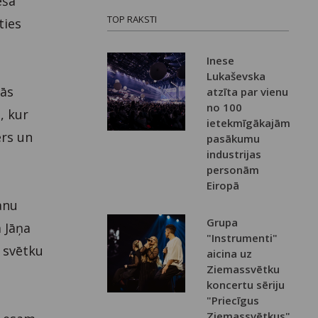
ēša
TOP RAKSTI
ties
Inese
Lukaševska
nās
atzīta par vienu
no 100
, kur
ietekmīgākajām
ers un
pasākumu
industrijas
personām
Eiropā
anu
Grupa
 Jāņa
"Instrumenti"
 svētku
aicina uz
Ziemassvētku
koncertu sēriju
"Priecīgus
Ziemassvētkus"