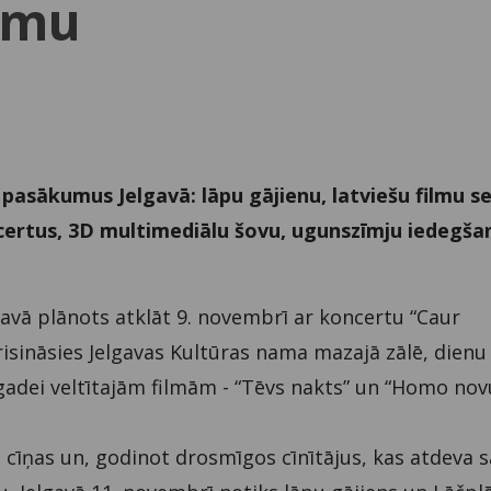
mmu
pasākumus Jelgavā: lāpu gājienu, latviešu filmu s
certus, 3D multimediālu šovu, ugunszīmju iedegša
avā plānots atklāt 9. novembrī ar koncertu “Caur
risināsies Jelgavas Kultūras nama mazajā zālē, dienu
tgadei veltītajām filmām - “Tēvs nakts” un “Homo nov
 cīņas un, godinot drosmīgos cīnītājus, kas atdeva 