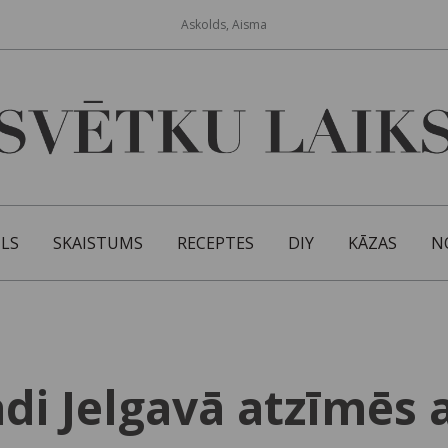
Askolds, Aisma
ILS
SKAISTUMS
RECEPTES
DIY
KĀZAS
N
adi Jelgavā atzīmēs 