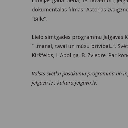
Latvijas gada dienā, 18. novembrī, Je
dokumentālās filmas “Astoņas zvaigznes”
“Bille”.
Lielo simtgades programmu Jelgavas Ku
“...manai, tavai un mūsu brīvībai...”. S
Kiršfelds, I. Āboliņa, B. Zviedre. Par k
Valsts svētku pasākumu programma un inf
jelgava.lv ; kultura.jelgava.lv.