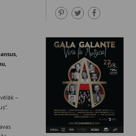
eansus,
nu,
 vēlāk –
us”.
savas