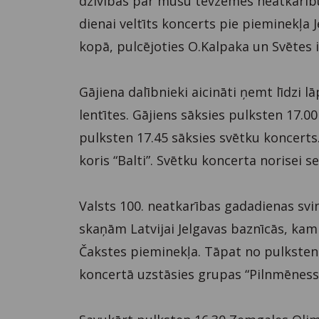
dzīvības par mūsu tēvzemes neatkarību
dienai veltīts koncerts pie pieminekļa 
kopā, pulcējoties O.Kalpaka un Svētes i
Gājiena dalībnieki aicināti ņemt līdzi 
lentītes. Gājiens sāksies pulksten 17.0
pulksten 17.45 sāksies svētku koncerts.
koris “Balti”. Svētku koncerta norisei s
Valsts 100. neatkarības gadadienas svi
skaņām Latvijai Jelgavas baznīcās, kam
Čakstes pieminekļa. Tāpat no pulksten
koncertā uzstāsies grupas “Pilnmēness”,