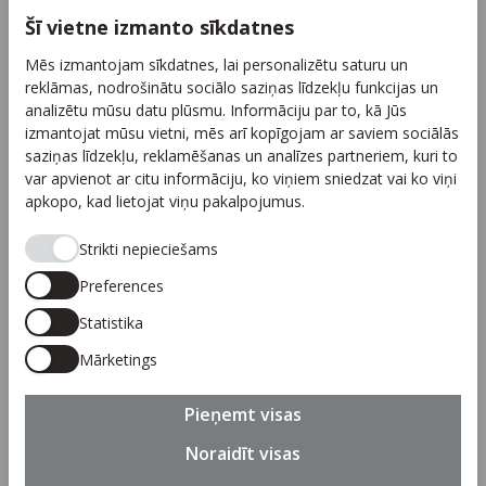
Kontakti
Šī vietne izmanto sīkdatnes
Reklāma
Mēs izmantojam sīkdatnes, lai personalizētu saturu un
Arhīvs
reklāmas, nodrošinātu sociālo saziņas līdzekļu funkcijas un
Sadarbība
analizētu mūsu datu plūsmu. Informāciju par to, kā Jūs
izmantojat mūsu vietni, mēs arī kopīgojam ar saviem sociālās
Autortiesības
saziņas līdzekļu, reklamēšanas un analīzes partneriem, kuri to
Privātuma politika
var apvienot ar citu informāciju, ko viņiem sniedzat vai ko viņi
apkopo, kad lietojat viņu pakalpojumus.
Seko mums
Strikti nepieciešams
Preferences
Statistika
Piesakies jaunumiem
Mārketings
Pieteikties
Pieņemt visas
Noraidīt visas