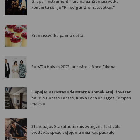
Grupa "Instrumenti" aicina uz Ziemassvētku
koncertu sēriju "Priecīgus Ziemassvētkus"
Ziemassvētku panna cotta
Purvīša balvas 2023 laureāte – Ance Eikena
Liepājas Karostas ūdenstorņa apmeklētāji šovasar
baudīs Guntas Lantes, Klāva Lora un Līgas Ķempes
mākslu
31.Liepājas Starptautiskais zvaigžņu festivāls
piedāvās spožu ceļojumu mūzikas pasaulē