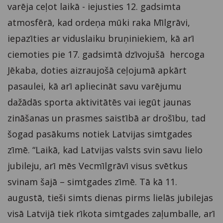
varēja ceļot laikā - iejusties 12. gadsimta
atmosfērā, kad ordeņa mūki raka Mīlgrāvi,
iepazīties ar viduslaiku bruņiniekiem, kā arī
ciemoties pie 17. gadsimtā dzīvojušā hercoga
Jēkaba, doties aizraujošā ceļojumā apkārt
pasaulei, kā arī apliecināt savu varējumu
dažādās sporta aktivitātēs vai iegūt jaunas
zināšanas un prasmes saistībā ar drošību, tad
šogad pasākums notiek Latvijas simtgades
zīmē. “Laikā, kad Latvijas valsts svin savu lielo
jubileju, arī mēs Vecmīlgrāvī visus svētkus
svinam šajā – simtgades zīmē. Tā kā 11.
augustā, tieši simts dienas pirms lielās jubilejas
visā Latvijā tiek rīkota simtgades zaļumballe, arī