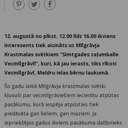
12. augustā no plkst. 12.00 līdz 16.00 ikviens
interesents tiek aicināts uz Mīlgrāvja
Krastmalas svētkiem “Simtgades zaļumballe
Vecmīlgrāvī!”, kuri, kā jau ierasts, tiks rīkoti
Vecmīlgrāvī, Meldru ielas bērnu laukumā.
Šo gadu laikā Mīlgrāvja krastmalas svētki
kļuvuši par vecmīlgrāviešiem iecienītu atpūtas
pasākumu, kurā iespēja atpūsties tiek
piedāvāta gan lieliem, gan maziem. Ja
iepriekšējos gados ikviens pasākuma dalībnieks