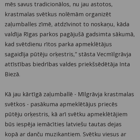
mēs savus tradicionālos, nu jau astotos,
krastmalas svētkus nolēmām organizēt
zaļumballes zīmē, atdzīvinot to noskaņu, kāda
valdīja Rīgas parkos pagājušā gadsimta sākumā,
kad svētdienu rītos parka apmeklētājus
sagaidīja pūtēju orķestris,” stāsta Vecmīlgrāvja
attīstības biedrības valdes priekšsēdētāja Inta
Biezā.
Kā jau kārtīgā zaļumballē - Mīlgrāvja krastmalas
svētkos - pasākuma apmeklētājus priecēs
pūtēju orķestris, kā arī svētku apmeklētājiem
būs iespēja iemācīties latviešu tautas dejas
kopā ar danču muzikantiem. Svētku viesus ar