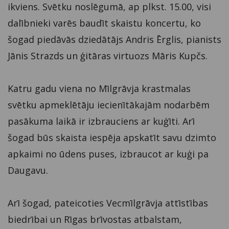
ikviens. Svētku noslēgumā, ap plkst. 15.00, visi
dalībnieki varēs baudīt skaistu koncertu, ko
šogad piedāvās dziedātājs Andris Ērglis, pianists
Jānis Strazds un ģitāras virtuozs Māris Kupčs.
Katru gadu viena no Mīlgrāvja krastmalas
svētku apmeklētāju iecienītākajām nodarbēm
pasākuma laikā ir izbrauciens ar kuģīti. Arī
šogad būs skaista iespēja apskatīt savu dzimto
apkaimi no ūdens puses, izbraucot ar kuģi pa
Daugavu.
Arī šogad, pateicoties Vecmīlgrāvja attīstības
biedrībai un Rīgas brīvostas atbalstam,