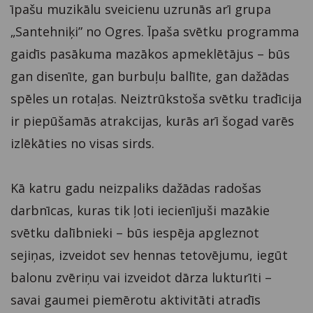
īpašu muzikālu sveicienu uzrunās arī grupa
„Santehniķi” no Ogres. Īpaša svētku programma
gaidīs pasākuma mazākos apmeklētājus – būs
gan disenīte, gan burbuļu ballīte, gan dažādas
spēles un rotaļas. Neiztrūkstoša svētku tradīcija
ir piepūšamās atrakcijas, kurās arī šogad varēs
izlēkāties no visas sirds.
Kā katru gadu neizpaliks dažādas radošas
darbnīcas, kuras tik ļoti iecienījuši mazākie
svētku dalībnieki – būs iespēja apgleznot
sejiņas, izveidot sev hennas tetovējumu, iegūt
balonu zvēriņu vai izveidot dārza lukturīti –
savai gaumei piemērotu aktivitāti atradīs