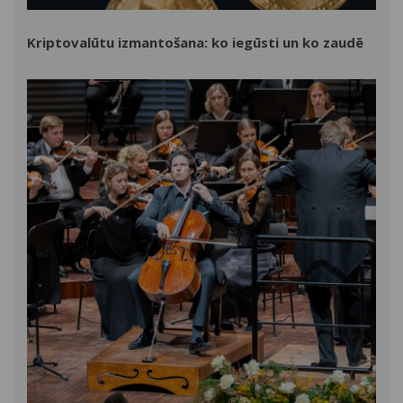
Kriptovalūtu izmantošana: ko iegūsti un ko zaudē