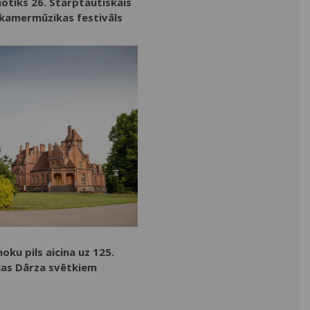
notiks 26. Starptautiskais
kamermūzikas festivāls
oku pils aicina uz 125.
ejas Dārza svētkiem