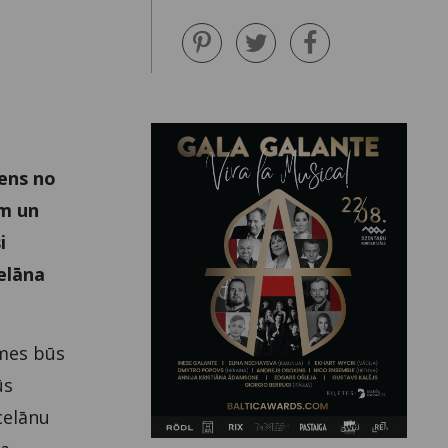
iens no
ēm un
i
elāna
smes būs
ūs
celānu