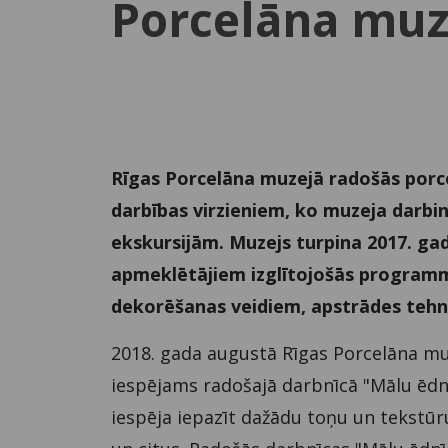
Porcelāna muz
Rīgas Porcelāna muzejā radošās porce
darbības virzieniem, ko muzeja darbini
ekskursijām. Muzejs turpina 2017. ga
apmeklētājiem izglītojošās programma
dekorēšanas veidiem, apstrādes teh
2018. gada augustā Rīgas Porcelāna mu
iespējams radošajā darbnīcā "Mālu ēdn
iespēja iepazīt dažādu toņu un tekstū