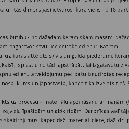
ca" saturs tika izstrādāts Eiropas savienības projek
a un tās dimensijas) ietvaros, kura viens no 18 par
nīcas būtību - no dažādām keramiskām masām, dažā
ām pagatavot savu “iecienītāko ēdienu”. Katram
a, uz kuras attēlots šķīvis un galda piederumi. Kera
pkaisīt, spiest un citādi apstrādāt, lai izgatavotu zivs
 sapņu ēdienu atveidojumu pēc pašu izgudrotas recep
nosaukums un jāpastāsta, kāpēc tika izvēlēts tieši 
 likts uz procesu – materiālu apzināšanu ar maņām (
 izejvielu īpašībām un atšķirībām. Darbnīcas vadītājs
skaidrojumus, kāpēc daži materiāli cietē, daži drūp