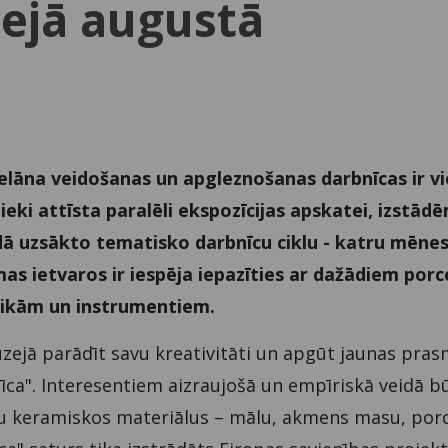
ejā augustā
lāna veidošanas un apgleznošanas darbnīcas ir v
eki attīsta paralēli ekspozīcijas apskatei, izstād
dā uzsākto tematisko darbnīcu ciklu - katru mēnes
s ietvaros ir iespēja iepazīties ar dažādiem porc
nikām un instrumentiem.
zejā parādīt savu kreativitāti un apgūt jaunas pra
īca". Interesentiem aizraujošā un empīriskā veidā b
ru keramiskos materiālus – mālu, akmens masu, por