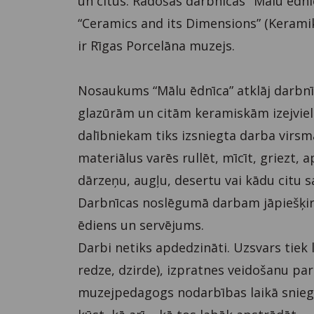
un citus. Radošās darbnīcas "Mālu ēdnī
“Ceramics and its Dimensions” (Keramik
ir Rīgas Porcelāna muzejs.
Nosaukums “Mālu ēdnīca” atklāj darb
glazūrām un citām keramiskām izejviel
dalībniekam tiks izsniegta darba virsm
materiālus varēs rullēt, mīcīt, griezt, a
dārzeņu, augļu, desertu vai kādu citu
Darbnīcas noslēgumā darbam jāpiešķir 
ēdiens un servējums.
Darbi netiks apdedzināti. Uzsvars tiek
redze, dzirde), izpratnes veidošanu par
muzejpedagogs nodarbības laikā sniegs 