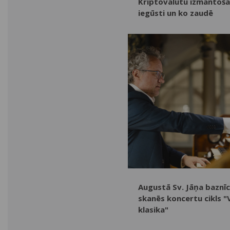
Kriptovalūtu izmantoša
iegūsti un ko zaudē
Augustā Sv. Jāņa baznī
skanēs koncertu cikls "
klasika"