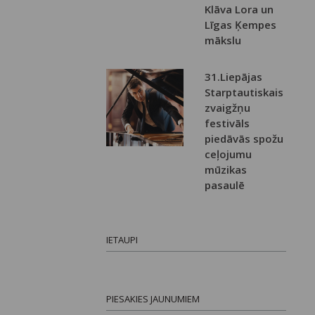
Klāva Lora un
Līgas Ķempes
mākslu
31.Liepājas
Starptautiskais
zvaigžņu
festivāls
piedāvās spožu
ceļojumu
mūzikas
pasaulē
IETAUPI
PIESAKIES JAUNUMIEM