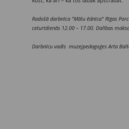
kūst, kā arī – kā tos labāk apstrādāt.
Radošā darbnīca "Mālu ēdnīca" Rīgas Porc
ceturtdienās 12.00 – 17.00. Dalības maksa
Darbnīcu vadīs muzejpedagoģes Arta Balt