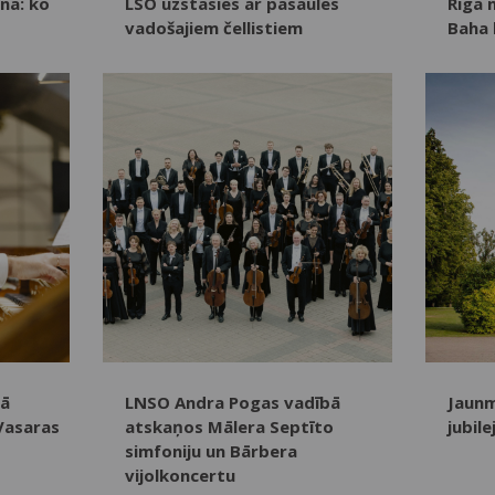
na: ko
LSO uzstāsies ar pasaules
Rīgā 
vadošajiem čellistiem
Baha 
cā
LNSO Andra Pogas vadībā
Jaunm
Vasaras
atskaņos Mālera Septīto
jubil
simfoniju un Bārbera
vijolkoncertu