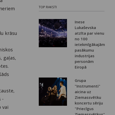
ta
TOP RAKSTI
tneriem
Inese
Lukaševska
du krāsu
atzīta par vienu
no 100
ietekmīgākajām
miskos
pasākumu
industrijas
, gaļas,
personām
tes.
Eiropā
šāds
Grupa
"Instrumenti"
tauste,
aicina uz
Ziemassvētku
 -
koncertu sēriju
 vai
"Priecīgus
Ziemassvētkus"