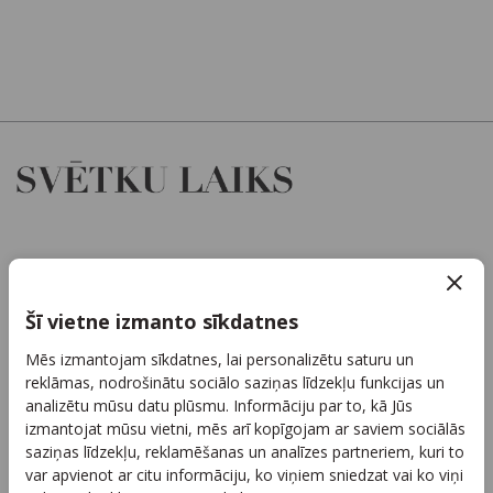
Par mums
Kontakti
Šī vietne izmanto sīkdatnes
Reklāma
Mēs izmantojam sīkdatnes, lai personalizētu saturu un
Arhīvs
reklāmas, nodrošinātu sociālo saziņas līdzekļu funkcijas un
Sadarbība
analizētu mūsu datu plūsmu. Informāciju par to, kā Jūs
izmantojat mūsu vietni, mēs arī kopīgojam ar saviem sociālās
Autortiesības
saziņas līdzekļu, reklamēšanas un analīzes partneriem, kuri to
Privātuma politika
var apvienot ar citu informāciju, ko viņiem sniedzat vai ko viņi