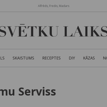
Alfrēds, Fredis, Madars
ILS
SKAISTUMS
RECEPTES
DIY
KĀZAS
N
mu Serviss