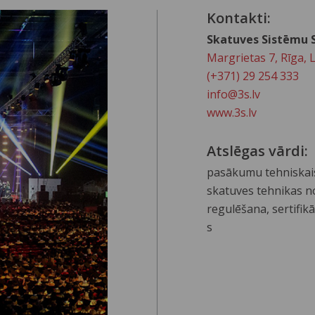
Kontakti:
Skatuves Sistēmu S
Margrietas 7, Rīga, 
(+371) 29 254 333
info@3s.lv
www.3s.lv
Atslēgas vārdi:
pasākumu tehniskais
skatuves tehnikas no
regulēšana, sertifik
s