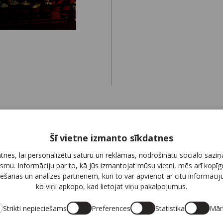
Šī vietne izmanto sīkdatnes
es, lai personalizētu saturu un reklāmas, nodrošinātu sociālo saziņa
smu. Informāciju par to, kā Jūs izmantojat mūsu vietni, mēs arī kopī
ēšanas un analīzes partneriem, kuri to var apvienot ar citu informācij
Seko mums
Pi
ko viņi apkopo, kad lietojat viņu pakalpojumus.
Strikti nepieciešams
Preferences
Statistika
Mār