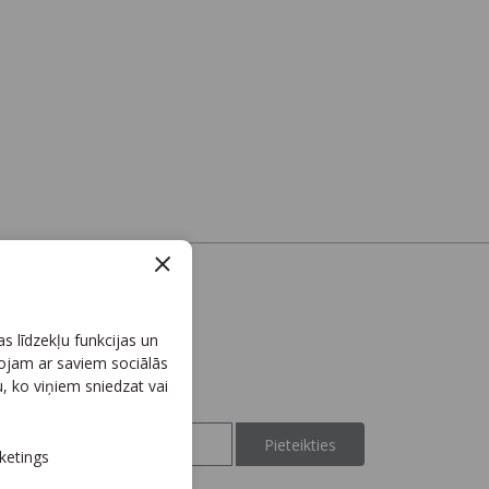
s līdzekļu funkcijas un
gojam ar saviem sociālās
u, ko viņiem sniedzat vai
esakies jaunumiem
Pieteikties
ketings