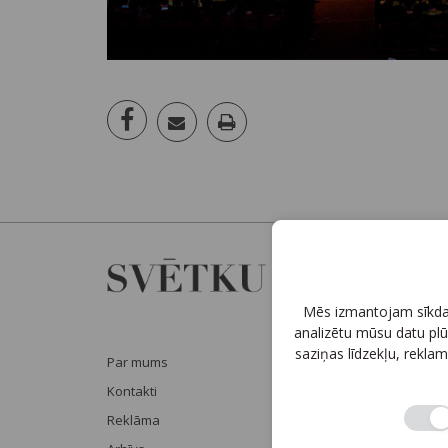
Mēs izmantojam sīkdatn
analizētu mūsu datu plū
saziņas līdzekļu, reklam
Par mums
Sadarbība
Kontakti
Autortiesības
Reklāma
Privātuma politika