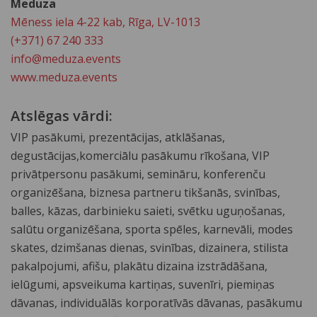
Meduza
Mēness iela 4-22 kab, Rīga, LV-1013
(+371) 67 240 333
info@meduza.events
www.meduza.events
Atslēgas vārdi:
VIP pasākumi, prezentācijas, atklāšanas,
degustācijas,komerciālu pasākumu rīkošana, VIP
privātpersonu pasākumi, semināru, konferenču
organizēšana, biznesa partneru tikšanās, svinības,
balles, kāzas, darbinieku saieti, svētku uguņošanas,
salūtu organizēšana, sporta spēles, karnevāli, modes
skates, dzimšanas dienas, svinības, dizainera, stilista
pakalpojumi, afišu, plakātu dizaina izstrādāšana,
ielūgumi, apsveikuma kartiņas, suvenīri, piemiņas
dāvanas, individuālās korporatīvās dāvanas, pasākumu