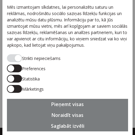
Reklāma
Mēs izmantojam sīkdatnes, lai personalizētu saturu un
Arhīvs
reklāmas, nodrošinātu sociālo saziņas līdzekļu funkcijas un
Sadarbība
analizētu mūsu datu plūsmu. Informāciju par to, kā Jūs
izmantojat mūsu vietni, mēs arī kopīgojam ar saviem sociālās
Autortiesības
saziņas līdzekļu, reklamēšanas un analīzes partneriem, kuri to
Privātuma politika
var apvienot ar citu informāciju, ko viņiem sniedzat vai ko viņi
apkopo, kad lietojat viņu pakalpojumus.
Seko mums
Strikti nepieciešams
Preferences
Statistika
Piesakies jaunumiem
Mārketings
Pieteikties
Pieņemt visas
Noraidīt visas
Saglabāt izvēli