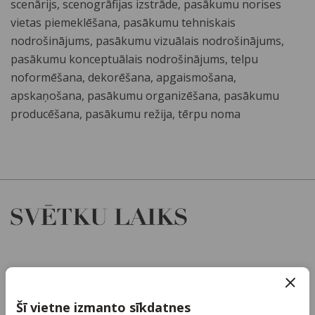
scenārijs, scenogrāfijas izstrāde, pasākumu norises
vietas piemeklēšana, pasākumu tehniskais
nodrošinājums, pasākumu vizuālais nodrošinājums,
pasākumu konceptuālais nodrošinājums, telpu
noformēšana, dekorēšana, apgaismošana,
apskaņošana, pasākumu organizēšana, pasākumu
producēšana, pasākumu režija, tērpu noma
Par mums
Kontakti
Šī vietne izmanto sīkdatnes