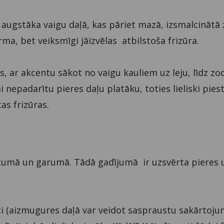
 augstāka vaigu daļā, kas pāriet mazā, izsmalcinātā
orma, bet veiksmīgi jāizvēlas atbilstoša frizūra.
, ar akcentu sākot no vaigu kauliem uz leju, līdz zo
lai nepadarītu pieres daļu platāku, toties lieliski pies
s frizūras.
atumā un garumā. Tādā gadījumā ir uzsvērta pieres 
ti (aizmugures daļā var veidot saspraustu sakārtoju