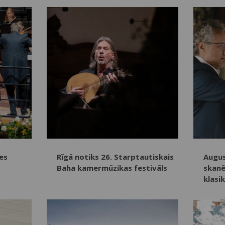
es
Rīgā notiks 26. Starptautiskais
Augus
Baha kamermūzikas festivāls
skanē
klasi