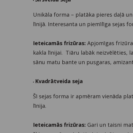
•
Unikāla forma – platāka pieres daļā un
līnijā. Interesanta un piemīlīga sejas f
Ieteicamās frizūras:
Apjomīgas frizūras
kakla līnijai. Tiāru labāk neizvēlēties, 
sānu matu bante un pusgaras, amizanta
Kvadrātveida seja
•
Šī sejas forma ir apmēram vienāda pl
līnija.
Ieteicamās frizūras:
Gari un taisni ma