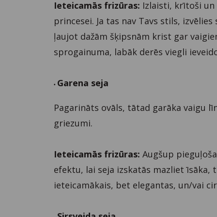
Ieteicamās frizūras:
Izlaisti, krītoši u
princesei. Ja tas nav Tavs stils, izvēl
ļaujot dažām šķipsnām krist gar vaigiem
sprogainuma, labāk derēs viegli ieveid
Garena seja
•
Pagarināts ovāls, tātad garāka vaigu lī
griezumi.
Ieteicamās frizūras:
Augšup pieguļošas
efektu, lai seja izskatās mazliet īsāka, 
ieteicamākais, bet elegantas, un/vai cirt
Sirsveida seja