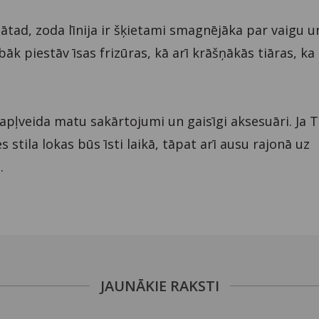
Tātad, zoda līnija ir šķietami smagnējāka par vaigu u
bāk piestāv īsas frizūras, kā arī krāšņākās tiāras, ka
 apļveida matu sakārtojumi un gaisīgi aksesuāri. Ja T
stila lokas būs īsti laikā, tāpat arī ausu rajonā uz
.
JAUNĀKIE RAKSTI