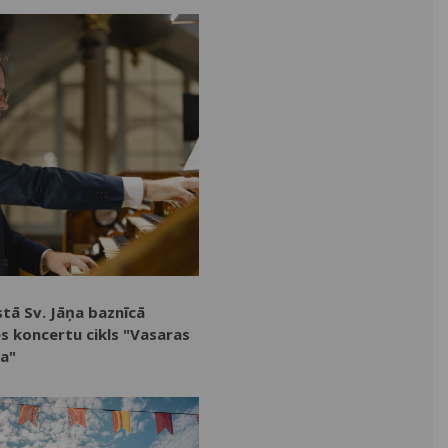
tā Sv. Jāņa baznīcā
s koncertu cikls "Vasaras
ka"