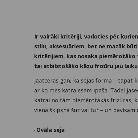
Ir vairāki kritēriji, vadoties pēc kuri
stilu, aksesuāriem, bet ne mazāk būtisk
kritērijiem, kas nosaka piemērotāko f
tai atbilstošāko kāzu frizūru jau laiku
Jāatceras gan, ka sejas forma – tāpat 
ar ko mēs katra esam īpaša. Tādēļ jāseci
katrai no tām piemērotākās frizūras, ka
viena šķipsna šur vai tur – un pavisam c
Ovāla seja
•