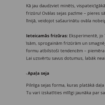
Kā jau daudzviet minēts, vispateicīgākā
frizūru! Ovālas sejas pazīme – pieres s
līnijā, veidojot sašaurinātu ovāla nobe
Ieteicamās frizūras:
Eksperimentē, jo T
īsām, sprogainām frizūrām un smagnējām
formu atbilstoši tendencēm – piemēra
Lai uzsvērtu savus dotumus, labāk neai
Apaļa seja
•
Pilnīga sejas forma, kuras platākā daļa
Tu vari izskatīties mīlīgi jaunāka par 