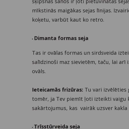
šķipsnas sānos ir ļoti pietuvinātas sejas
mīkstinās maigākas sejas līnijas. Izvai
koķetu, varbūt kaut ko retro.
Dimanta formas seja
•
Tas ir ovālas formas un sirdsveida izte
salīdzinoši maz sievietēm, taču, lai arī
ovāls.
Ieteicamās frizūras:
Tu vari izvēlēties
tomēr, ja Tev piemīt ļoti izteikti vaig
sakārtojumus, kas vairāk uzsver kakla l
Trīsstūrveida seja
•