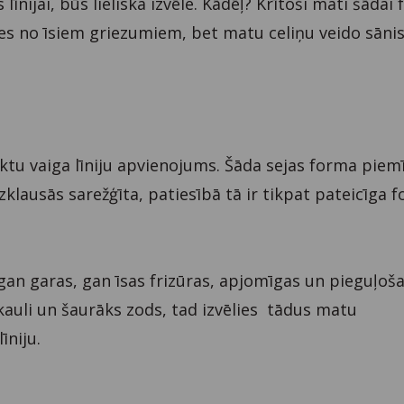
 līnijai, būs lieliska izvēle. Kādēļ? Krītoši mati šādai
ries no īsiem griezumiem, bet matu celiņu veido sānis
iktu vaiga līniju apvienojums. Šāda sejas forma piem
 izklausās sarežģīta, patiesībā tā ir tikpat pateicīga
 gan garas, gan īsas frizūras, apjomīgas un pieguļoša
u kauli un šaurāks zods, tad izvēlies tādus matu
īniju.