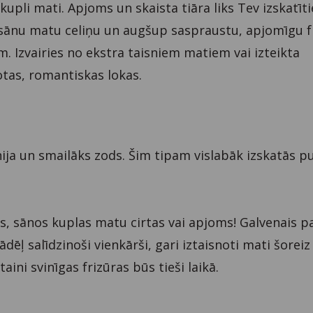
n kupli mati. Apjoms un skaista tiāra liks Tev izskatīt
ies sānu matu celiņu un augšup saspraustu, apjomīgu f
. Izvairies no ekstra taisniem matiem vai izteikta
otas, romantiskas lokas.
nija un smailāks zods. Šim tipam vislabāk izskatās p
, sānos kuplas matu cirtas vai apjoms! Galvenais p
tādēļ salīdzinoši vienkārši, gari iztaisnoti mati šorei
aini svinīgas frizūras būs tieši laikā.