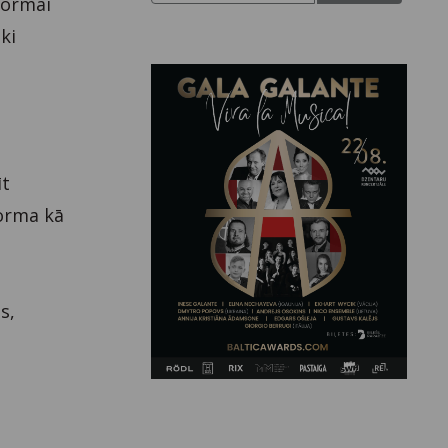
 formai
ki
īt
 forma kā
s,