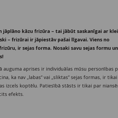
em jāplāno kāzu frizūra – tai jābūt saskanīgai ar kle
i – frizūrai ir jāpiestāv pašai līgavai. Viens no
rizūru, ir sejas forma. Nosaki savu sejas formu u
s!
kā auguma aprises ir individuālas mūsu personības 
na, ka nav „labas” vai „sliktas” sejas formas, ir tika
s izcels koptēlu. Patiesībā stāsts ir tikai par nians
its efekts.