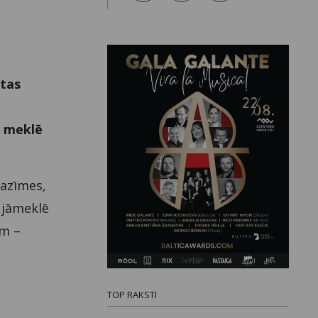
itas
n meklē
pazīmes,
i jāmeklē
ēm –
TOP RAKSTI