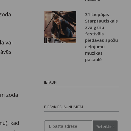
 zoda
31.Liepājas
Starptautiskais
zvaigžņu
festivāls
piedāvās spožu
da vai
ceļojumu
tāvēs
mūzikas
pasaulē
IETAUPI
un zoda
PIESAKIES JAUNUMIEM
mu), kad
Pieteikties