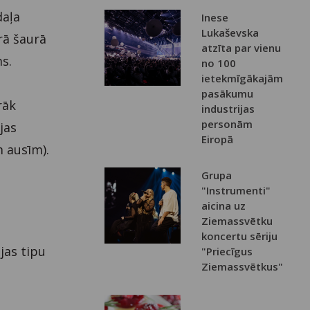
daļa
Inese
Lukaševska
rā šaurā
atzīta par vienu
ms.
no 100
ietekmīgākajām
pasākumu
rāk
industrijas
personām
jas
Eiropā
 ausīm).
Grupa
"Instrumenti"
aicina uz
Ziemassvētku
koncertu sēriju
jas tipu
"Priecīgus
Ziemassvētkus"