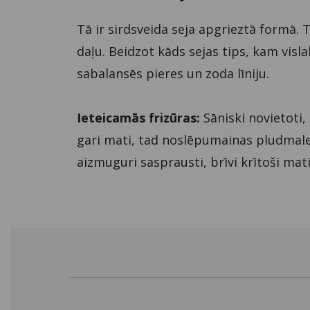
Tā ir sirdsveida seja apgrieztā formā. 
daļu. Beidzot kāds sejas tips, kam visla
sabalansēs pieres un zoda līniju.
Ieteicamās frizūras:
Sāniski novietoti,
gari mati, tad noslēpumainas pludmales 
aizmuguri sasprausti, brīvi krītoši mati