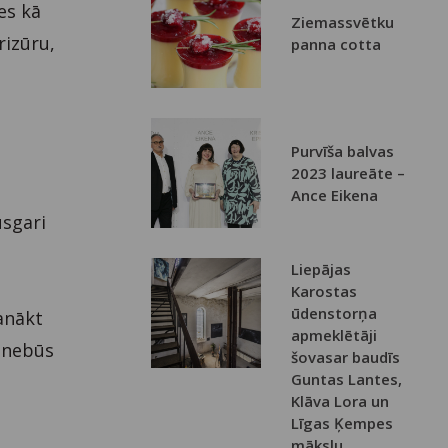
ies kā
Ziemassvētku
rizūru,
panna cotta
Purvīša balvas
2023 laureāte –
Ance Eikena
usgari
Liepājas
Karostas
ūdenstorņa
anākt
apmeklētāji
z nebūs
šovasar baudīs
Guntas Lantes,
Klāva Lora un
Līgas Ķempes
mākslu