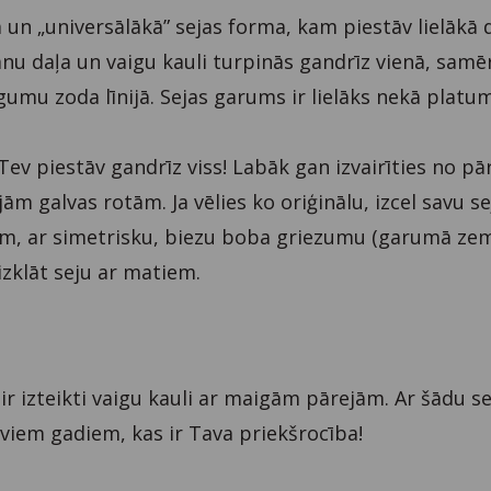
 un „universālākā” sejas forma, kam piestāv lielākā 
ānu daļa un vaigu kauli turpinās gandrīz vienā, samē
igumu zoda līnijā. Sejas garums ir lielāks nekā platu
ev piestāv gandrīz viss! Labāk gan izvairīties no pā
 galvas rotām. Ja vēlies ko oriģinālu, izcel savu se
m, ar simetrisku, biezu boba griezumu (garumā zem
zklāt seju ar matiem.
 ir izteikti vaigu kauli ar maigām pārejām. Ar šādu se
saviem gadiem, kas ir Tava priekšrocība!